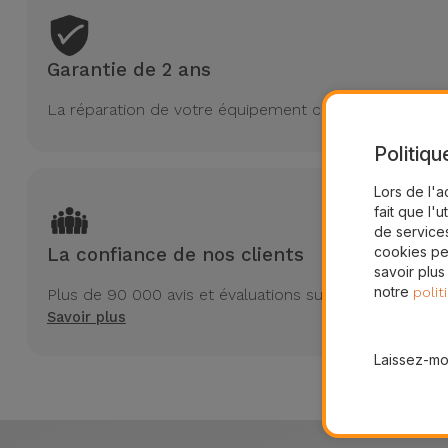
Garantie de 2 ans
La réparation de votre équipement chez iServices est 
Politiqu
Lors de l'a
fait que l'u
de services
cookies pe
La confiance de nos clients
savoir plus
notre
polit
Plus de 90 000 avis et évaluations sur Trustpilot
Savoir plus
Laissez-moi