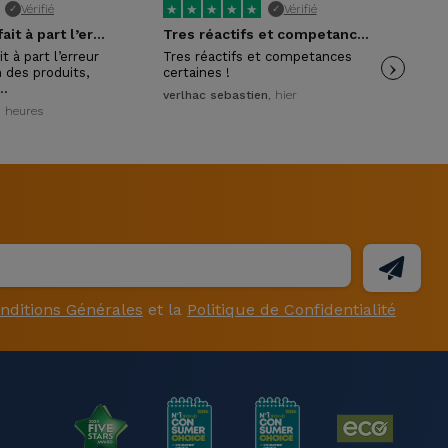
★
★
★
★
★
★
Vérifié
Vérifié
✓
✓
Tout etait parfait à part l’erreur en…
Tres réactifs et competances certaines !
Ser
t à part l’erreur
Tres réactifs et competances
›
Ser
 des produits,
certaines !
pri
n…
pay
verlhac sebastien
, hier
20 heures
Nic
nditions Générales
et la
Politique de Confidentialité