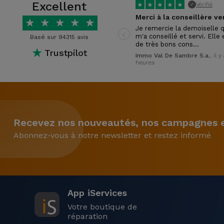
Excellent
★
★
★
★
★
Vérifié
✓
★
★
★
★
★
‹
Je remercie la demoiselle q
m'a conseillé et servi. Elle 
Basé sur 94315 avis
de très bons cons…
★
Trustpilot
Immo Val De Sambre S.a.
, il y
heures
Recevez nos nouveautés, nos campagnes et
Abonnez-vous à notre newsletter et restez informé
App iServices
Votre boutique de
réparation