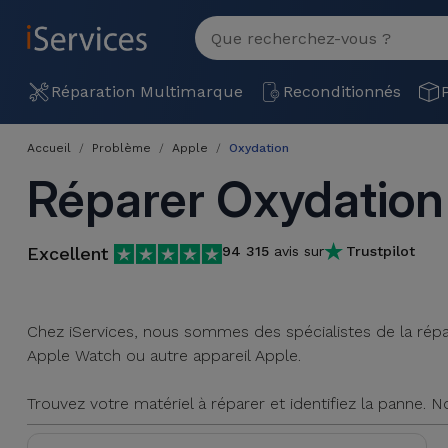
MENU
Voir
tout
Réparation
Réparation Multimarque
Reconditionnés
Multimarque
Accueil
Problème
Apple
Oxydation
Différentes
Reconditionnés
Réparer Oxydatio
Causes de
Pannes
iPhone
Produits
Reconditionnés
Excellent
94 315
avis sur
Trustpilot
iPhone
DJI
Magasins
MacBooks
Drones
iPad
Reconditionnés
Chez iServices, nous sommes des spécialistes de la répara
Apple Watch ou autre appareil Apple.
Promotions
Nouveautés
Macbook
iPads
/ iMac
Trouvez votre matériel à réparer et identifiez la panne. 
Reconditionnés
Reprises
Câbles