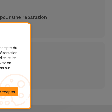
 pour une réparation
aires
r compte du
présentation
lles et les
uvez en
ent sur
Accepter