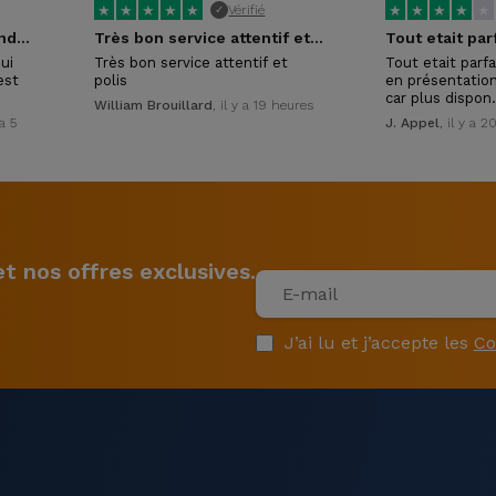
★
★
★
★
★
★
★
★
★
★
Vérifié
✓
Merci à la conseillère vendeuse
Très bon service attentif et polis
ui
Très bon service attentif et
Tout etait parfai
est
polis
en présentation
car plus dispo
William Brouillard
, il y a 19 heures
 a 5
J. Appel
, il y a 
 nos offres exclusives.
J’ai lu et j’accepte les
Co