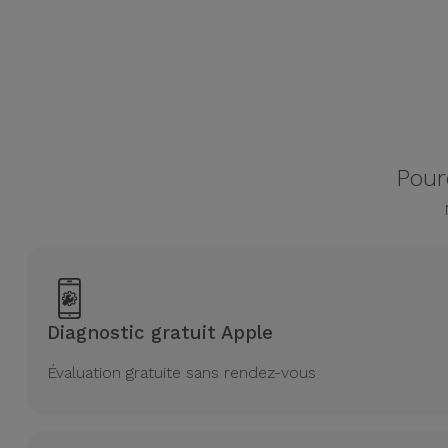
Accessoires
Mobilité,
Auto et
Vélo
Pour
Accessoires
d'ordinateur
Accessoires
iPad et
Tablette
Diagnostic gratuit Apple
Kids
Évaluation gratuite sans rendez-vous
Voir
tout