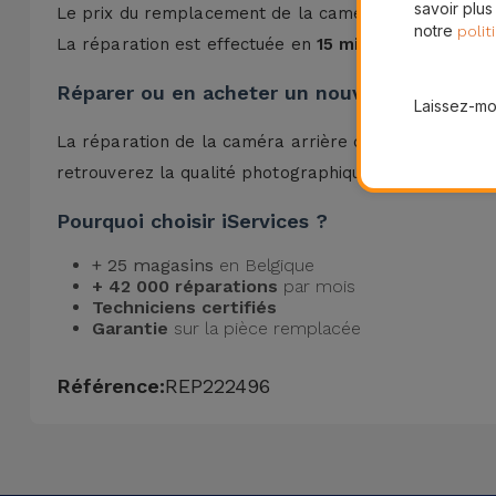
savoir plus
Le prix du remplacement de la caméra arrière du iPh
notre
polit
La réparation est effectuée en
15 minutes
environ, s
Réparer ou en acheter un nouveau ?
Laissez-moi
La réparation de la caméra arrière de votre iPhone 
retrouverez la qualité photographique originale de v
Pourquoi choisir iServices ?
+ 25 magasins
en Belgique
+ 42 000 réparations
par mois
Techniciens certifiés
Garantie
sur la pièce remplacée
Référence:
REP222496