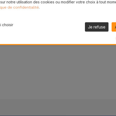
 sur notre utilisation des cookies ou modifier votre choix à tout mom
one 13 Mini est de
109,95 € - TVA incluse.
.
.
ique de confidentialité
ans qu’il soit nécessaire de prendre rendez-vous.
 choisir
Je refuse
13 Mini est nettement plus économique que l’achat d’un nouv
otre smartphone, en évitant un investissement important.