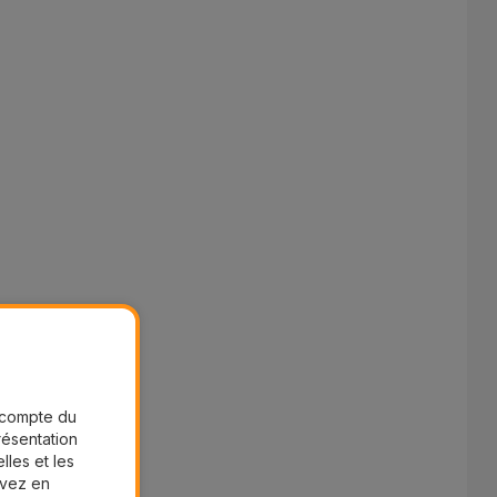
.
r compte du
présentation
lles et les
uvez en