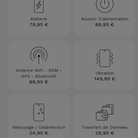
et
Bracelets
Autres
Batterie
Bouton D'alimentation
Marques
79,95 €
89,95 €
Chaînes
de
Voir
Téléphone
tout
Gadgets
Antenne WiFi - GSM -
Vibration
GPS - Bluetooth
149,95 €
Hygiène
89,95 €
et
Maison
Portefeuilles,
Étuis et Sacs
Nettoyage / Désinfection
Transfert de Données
24,95 €
29,95 €
Traceurs et