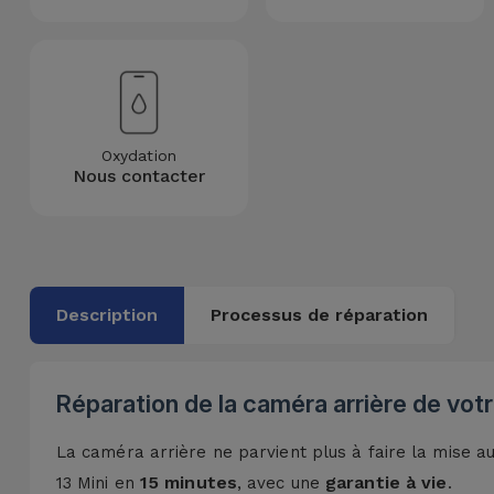
Accessoires
Mobilité,
Auto et
Vélo
Oxydation
Nous contacter
Accessoires
d'ordinateur
Accessoires
iPad et
Description
Processus de réparation
Tablette
Kids
Réparation de la caméra arrière de votr
La caméra arrière ne parvient plus à faire la mise a
Voir
tout
15 minutes
garantie à vie
13 Mini en
, avec une
.