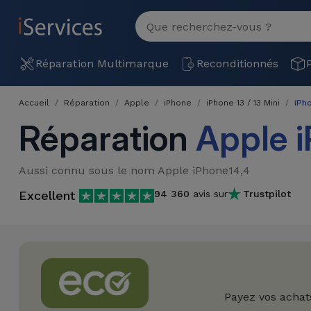
MENU
Voir
tout
Réparation
Réparation Multimarque
Reconditionnés
Multimarque
Accueil
Réparation
Apple
iPhone
iPhone 13 / 13 Mini
iPho
Différentes
Reconditionnés
Réparation
Apple i
Causes de
Pannes
iPhone
Produits
Aussi connu sous le nom Apple iPhone14,4
Reconditionnés
iPhone
Excellent
94 360
avis sur
Trustpilot
DJI
Magasins
MacBooks
Drones
iPad
Reconditionnés
Promotions
Nouveautés
Macbook
iPads
/ iMac
Reconditionnés
Reprises
Câbles
Payez vos achat