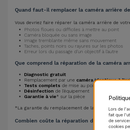
Quand faut-il remplacer la caméra arrière d
Vous devriez faire réparer la caméra arrière de votre
Photos floues ou difficiles à mettre au point
Caméra bloquée ou sans image
Image tremblante même sans mouvement
Taches, points noirs ou rayures sur les photos
Erreur lors du passage d’un objectif à l’autre
Que comprend la réparation de la caméra arr
Diagnostic gratuit
Remplacement par une
caméra identique à l’or
Tests complets
de mise au point, de stabilisati
Désinfection
de l’équipement
Garantie à vie
* sur la pièce
Politiqu
*La garantie du remplacement de la caméra arrière du
Lors de l'a
fait que l'u
Combien coûte la réparation de la caméra ar
de services
cookies pe