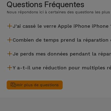
Questions Fréquentes
Nous répondons ici à certaines des questions les plus
J'ai cassé le verre Apple iPhone iPhone 
iServices effectue des réparations sur place et sous garantie
Combien de temps prend la réparation 
La plupart des réparations, comme le remplacement de l'écra
Je perds mes données pendant la répar
Bien que iServices soit spécialiste en réparation immédiate,
Y a-t-il une réduction pour multiples r
€) au cas où tu aurais besoin d'aide pour la gestion des fichier
Oui. Chez iServices, nous valorisons la maintenance complète
simultanément, nous appliquons une remise de 25% sur le mon
Voir plus de questions