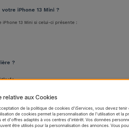
e votre iPhone 13 Mini ?
 iPhone 13 Mini si celui-ci présente :
ière ?
iginale
on et de capture d’image
e relative aux Cookies
 iPhone 13 Mini est à vie contre les défauts de fabrication
cceptation de la politique de cookies d'iServices, vous devez teni
tilisation de cookies permet la personnalisation de l'utilisation et la 
rière du iPhone 13 Mini ?
 et d'offres adaptés à vos centres d'intérêt. Vos données personne
uvent être utilisés pour la personnalisation des annonces. Vous po