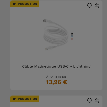
Accessoires
PROMOTION
Mobilité,
Auto et
Vélo
Accessoires
d'ordinateur
Accessoires
Câble Magnétique USB‑C - Lightning
iPad et
Tablette
À PARTIR DE
13,96 €
Kids
Voir
PROMOTION
tout