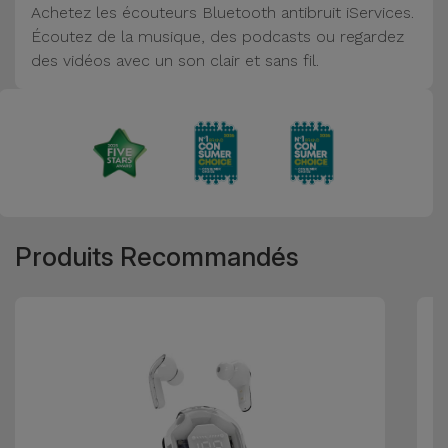
Achetez les écouteurs Bluetooth antibruit iServices.
Accessoires
Écoutez de la musique, des podcasts ou regardez
des vidéos avec un son clair et sans fil.
Mobilité,
Auto et
Vélo
Accessoires
d'ordinateur
Produits Recommandés
Accessoires
iPad et
Tablette
Kids
Voir
tout