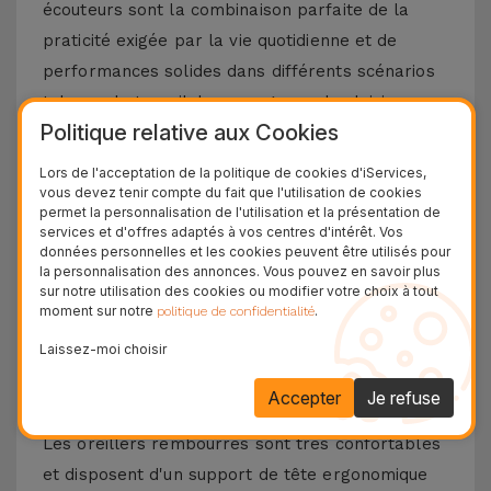
écouteurs sont la combinaison parfaite de la
praticité exigée par la vie quotidienne et de
performances solides dans différents scénarios
tels que le travail, les voyages ou les loisirs.
Politique relative aux Cookies
Plus de détails sur ces écouteurs
Lors de l'acceptation de la politique de cookies d'iServices,
antibruit
vous devez tenir compte du fait que l'utilisation de cookies
permet la personnalisation de l'utilisation et la présentation de
Parler de la suppression active du bruit (ANC) de
services et d'offres adaptés à vos centres d'intérêt. Vos
données personnelles et les cookies peuvent être utilisés pour
ces écouteurs Bluetooth, c'est parler d'une
la personnalisation des annonces. Vous pouvez en savoir plus
expérience sonore totalement immersive. Qu'il
sur notre utilisation des cookies ou modifier votre choix à tout
moment sur notre
.
politique de confidentialité
s'agisse de musique, d'un podcast ou d'une
Laissez-moi choisir
flamme, ces écouteurs sont un allié puissant qui
élimine toutes les distractions de
Accepter
Je refuse
l'environnement dans lequel vous vous trouvez.
Les oreillers rembourrés sont très confortables
et disposent d'un support de tête ergonomique