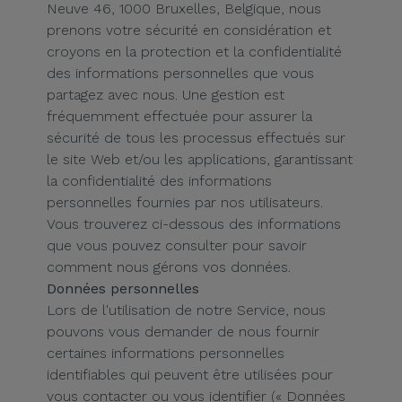
Watch
Neuve 46, 1000 Bruxelles, Belgique, nous
Apple Watch
Adaptateurs
prenons votre sécurité en considération et
Reconditionnés
Samsung
croyons en la protection et la confidentialité
des informations personnelles que vous
Coques et
Samsungs
partagez avec nous. Une gestion est
Protections
Xiaomi
Reconditionnés
fréquemment effectuée pour assurer la
d'Écran
sécurité de tous les processus effectués sur
Huawei
iMacs
le site Web et/ou les applications, garantissant
Batteries
Reconditionnés
la confidentialité des informations
Externes
Oppo
personnelles fournies par nos utilisateurs.
Consoles de
Vous trouverez ci-dessous des informations
Chargeurs
Jeux
que vous pouvez consulter pour savoir
OnePlus
Reconditionnées
comment nous gérons vos données.
Ecouteurs
Données personnelles
Google
et
Lors de l'utilisation de notre Service, nous
Voir
Enceintes
pouvons vous demander de nous fournir
tout
Dyson
certaines informations personnelles
identifiables qui peuvent être utilisées pour
Montres
vous contacter ou vous identifier (« Données
TCL
Connectées