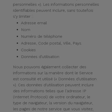
personnelles »). Les informations personnelles
et
identifiables peuvent inclure, sans toutefois
Bracelets
Autres
s'y limiter :
Marques
Adresse email
Chaînes
Nom
de
Voir
Numéro de téléphone
Téléphone
tout
Adresse, Code postal, Ville, Pays.
Cookies
Gadgets
Données d'utilisation
Hygiène
Nous pouvons également collecter des
et
informations sur la manière dont le Service
Maison
est consulté et utilisé (« Données d'utilisation
»). Ces données d'utilisation peuvent inclure
Portefeuilles,
des informations telles que l'adresse IP
Étuis et Sacs
(Internet Protocol) de votre ordinateur, le
type de navigateur, la version du navigateur,
les pages de notre service que vous visitez,
Traceurs et