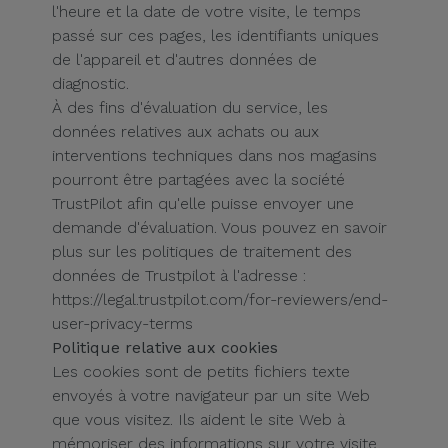
l'heure et la date de votre visite, le temps
Accessoires
passé sur ces pages, les identifiants uniques
de l'appareil et d'autres données de
Mobilité,
diagnostic.
Auto et
À des fins d'évaluation du service, les
Vélo
données relatives aux achats ou aux
interventions techniques dans nos magasins
Accessoires
pourront être partagées avec la société
d'ordinateur
TrustPilot afin qu'elle puisse envoyer une
demande d'évaluation. Vous pouvez en savoir
plus sur les politiques de traitement des
Accessoires
données de Trustpilot à l'adresse :
iPad et
https://legal.trustpilot.com/for-reviewers/end-
Tablette
user-privacy-terms
Politique relative aux cookies
Kids
Les cookies sont de petits fichiers texte
envoyés à votre navigateur par un site Web
Voir
que vous visitez. Ils aident le site Web à
tout
mémoriser des informations sur votre visite,