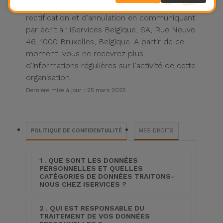
tout moment exercer leur droit d'accès, de
rectification et d'annulation en communiquant
par écrit à : iServices Belgique, SA, Rue Neuve
46, 1000 Bruxelles, Belgique. A partir de ce
moment, vous ne recevrez plus
d'informations régulières sur l'activité de cette
organisation.
Dernière mise à jour : 25 mars 2025
POLITIQUE DE CONFIDENTIALITÉ
MES DROITS
1 . QUE SONT LES DONNÉES
PERSONNELLES ET QUELLES
CATÉGORIES DE DONNÉES TRAITONS-
NOUS CHEZ ISERVICES ?
2 . QUI EST RESPONSABLE DU
TRAITEMENT DE VOS DONNÉES