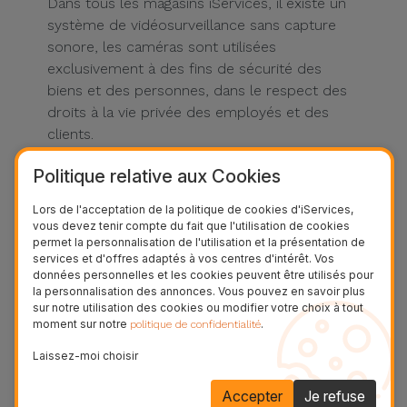
Dans tous les magasins iServices, il existe un
système de vidéosurveillance sans capture
sonore, les caméras sont utilisées
exclusivement à des fins de sécurité des
biens et des personnes, dans le respect des
droits à la vie privée des employés et des
clients.
Protection des données personnelles
Politique relative aux Cookies
iServices s'engage à traiter les données
personnelles relatives à ses clients et à leurs
Lors de l'acceptation de la politique de cookies d'iServices,
équipements conformément à la législation
vous devez tenir compte du fait que l'utilisation de cookies
en vigueur et à ne pas divulguer les
permet la personnalisation de l'utilisation et la présentation de
services et d'offres adaptés à vos centres d'intérêt. Vos
informations relatives à ces données à des
données personnelles et les cookies peuvent être utilisés pour
tiers, sauf lorsque la loi l'exige. Les mineurs
la personnalisation des annonces. Vous pouvez en savoir plus
doivent toujours obtenir l’autorisation de leurs
sur notre utilisation des cookies ou modifier votre choix à tout
moment sur notre
.
politique de confidentialité
parents ou tuteurs avant de fournir des
données personnelles. Conformément aux
Laissez-moi choisir
dispositions de la loi sur la protection des
Accepter
Je refuse
données personnelles, les visiteurs peuvent à