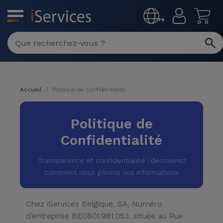
MENU
FR
Réparation
Multimarque
Différentes
Reconditionnés
Causes de
Accueil
Politique de Confidentialité
Pannes
iPhone
Produits
Politique de
Reconditionnés
iPhone
Confidentialité
DJI
Magasins
MacBooks
Drones
iPad
Transparence et confidentialité : découvrez
Reconditionnés
comment nous gérons vos informations
Promotions
Nouveautés
Macbook
iPads
/ iMac
Reconditionnés
Chez iServices Belgique, SA, Numéro
Reprises
Câbles
d’entreprise BE0801.981.053, située au Rue