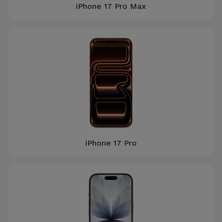
iPhone 17 Pro Max
Accessoires
Mobilité,
Auto et
Vélo
Accessoires
d'ordinateur
Accessoires
iPad et
iPhone 17 Pro
Tablette
Kids
Voir
tout