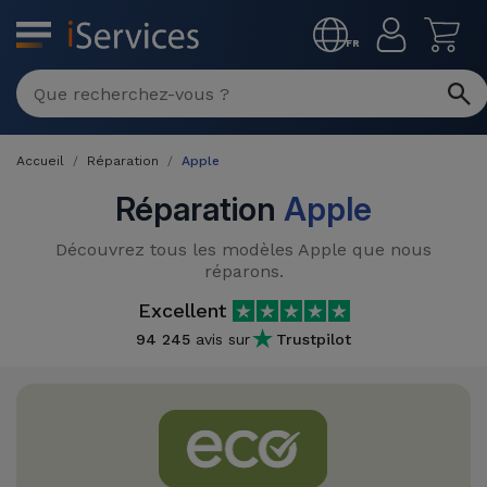
MENU
FR
Réparation
Multimarque
Accueil
Réparation
Apple
Différentes
Reconditionnés
Causes de
Réparation
Apple
Pannes
iPhone
Produits
Découvrez tous les modèles Apple que nous
Reconditionnés
réparons.
iPhone
Excellent
DJI
Magasins
MacBooks
Drones
94 245
avis sur
Trustpilot
iPad
Reconditionnés
Promotions
Nouveautés
Macbook
iPads
/ iMac
Reconditionnés
Reprises
Câbles