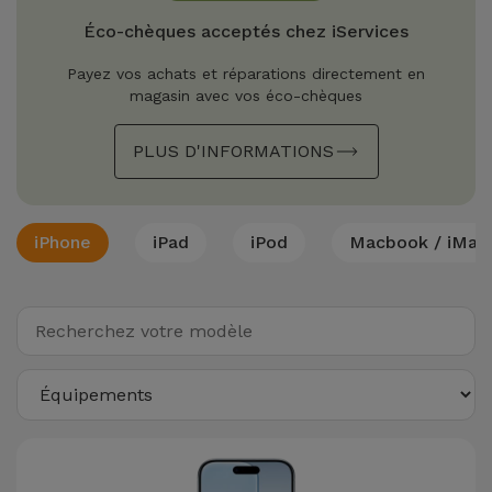
Watch
Apple Watch
Adaptateurs
Éco-chèques acceptés chez iServices
Reconditionnés
Samsung
Payez vos achats et réparations directement en
Coques et
magasin avec vos éco-chèques
Samsungs
Protections
Xiaomi
Reconditionnés
d'Écran
PLUS D'INFORMATIONS
Huawei
iMacs
Batteries
Reconditionnés
Externes
iPhone
iPad
iPod
Macbook / iMac
Oppo
Consoles de
Chargeurs
Jeux
OnePlus
Reconditionnées
Ecouteurs
Google
et
Voir
Enceintes
tout
Dyson
Montres
TCL
Connectées