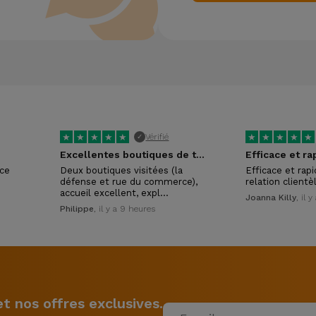
★
★
★
★
★
★
★
★
★
★
Vérifié
✓
Excellentes boutiques de téléphonie reconditionnée
Efficace et ra
ice
Deux boutiques visitées (la
Efficace et rap
défense et rue du commerce),
relation clientè
accueil excellent, expl…
Joanna Killy
, il 
Philippe
, il y a 9 heures
 nos offres exclusives.