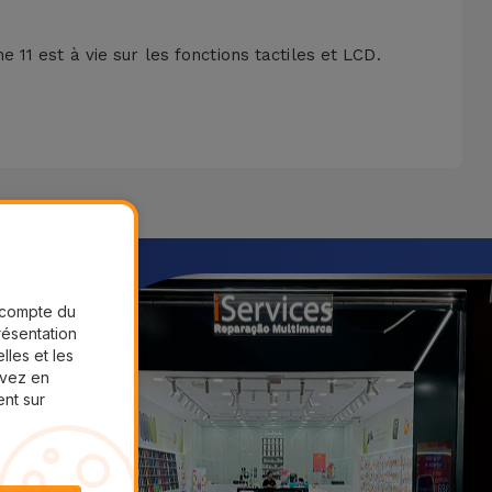
 11 est à vie sur les fonctions tactiles et LCD.
r compte du
présentation
lles et les
uvez en
ent sur