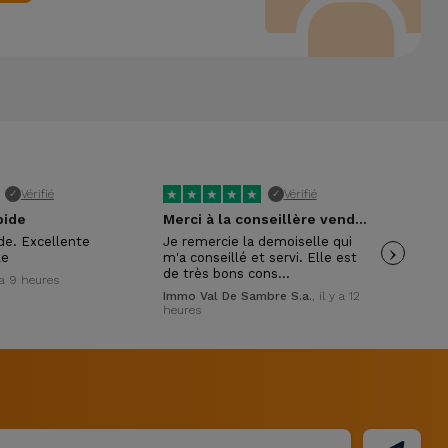
★
★
★
★
★
★
Vérifié
Vérifié
✓
✓
pide
Merci à la conseillère vendeuse
ide. Excellente
Je remercie la demoiselle qui
›
Trè
le
m'a conseillé et servi. Elle est
pol
de très bons cons…
y a 9 heures
Wil
Immo Val De Sambre S.a.
, il y a 12
heures