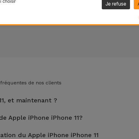
 choisir
Je refuse
 fréquentes de nos clients
11, et maintenant ?
 de 2 ans. Trouvez le magasin le plus proche.
de Apple iPhone iPhone 11?
n, sont effectuées en environ 20 à 30 minutes.
ation du Apple iPhone iPhone 11