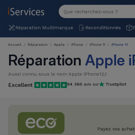
MENU
Voir
tout
Réparation
Réparation Multimarque
Reconditionnés
Multimarque
Accueil
Réparation
Apple
iPhone
iPhone 11
iPhone 11
Différentes
Reconditionnés
Réparation
Apple i
Causes de
Pannes
iPhone
Produits
Aussi connu sous le nom Apple iPhone12,1
Reconditionnés
iPhone
Excellent
94 360
avis sur
Trustpilot
DJI
Magasins
MacBooks
Drones
iPad
Reconditionnés
Promotions
Nouveautés
Macbook
iPads
/ iMac
Reconditionnés
Reprises
Câbles
Payez vos achat