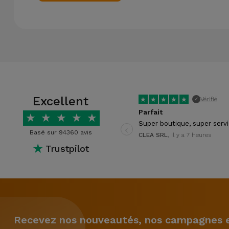
Excellent
★
★
★
★
★
Vérifié
✓
Parfait
★
★
★
★
★
‹
Super boutique, super serv
Basé sur 94360 avis
CLEA SRL
, il y a 7 heures
★
Trustpilot
Recevez nos nouveautés, nos campagnes et