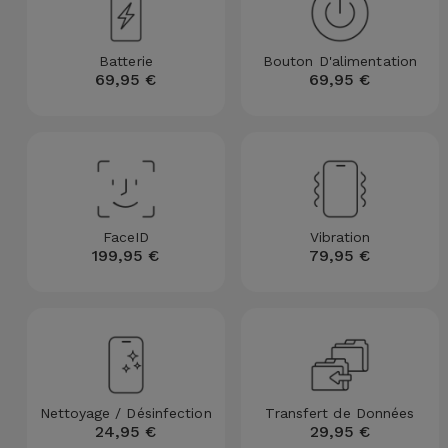
et
Bracelets
Autres
Batterie
Bouton D'alimentation
Marques
69,95 €
69,95 €
Chaînes
de
Voir
Téléphone
tout
Gadgets
FaceID
Vibration
199,95 €
79,95 €
Hygiène
et
Maison
Portefeuilles,
Étuis et Sacs
Nettoyage / Désinfection
Transfert de Données
24,95 €
29,95 €
Traceurs et