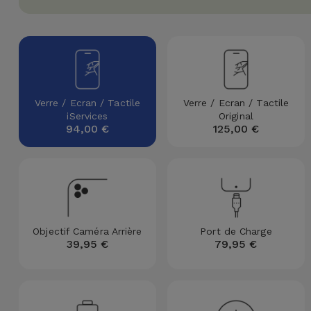
Watch
Apple Watch
Adaptateurs
Reconditionnés
Samsung
Coques et
Samsungs
Protections
Xiaomi
Reconditionnés
d'Écran
Verre / Ecran / Tactile
Verre / Ecran / Tactile
Huawei
iServices
Original
iMacs
94,00 €
125,00 €
Batteries
Reconditionnés
Externes
Oppo
Consoles de
Chargeurs
Jeux
OnePlus
Reconditionnées
Ecouteurs
Google
Objectif Caméra Arrière
Port de Charge
et
Voir
39,95 €
79,95 €
Enceintes
tout
Dyson
Montres
TCL
Connectées