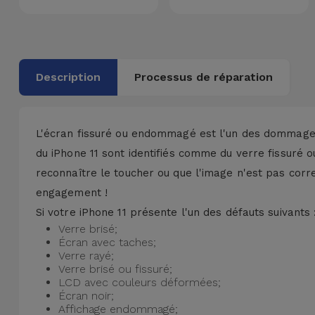
Accessoires
Mobilité,
Auto et
Description
Processus de réparation
Vélo
Accessoires
L'écran fissuré ou endommagé est l'un des dommages
d'ordinateur
du iPhone 11 sont identifiés comme du
verre fissuré
ou
reconnaître le toucher
ou que l'image n'est pas corre
Accessoires
engagement !
iPad et
Tablette
Si votre iPhone 11 présente l'un des défauts suivants 
Verre brisé;
Écran avec taches;
Kids
Verre rayé;
Verre brisé ou fissuré;
LCD avec couleurs déformées;
Voir
Écran noir;
tout
Affichage endommagé;