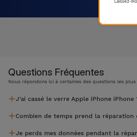
Laissez-moi
Questions Fréquentes
Nous répondons ici à certaines des questions les plus
J'ai cassé le verre Apple iPhone iPhone 
iServices effectue des réparations sur place et sous garantie
Combien de temps prend la réparation 
La plupart des réparations, comme le remplacement de l'écra
Je perds mes données pendant la répar