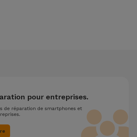
ntionne également un service de Transfert de Données (29,95
eux ou plusieurs interventions techniques réalisées
aration pour entreprises.
ns de réparation de smartphones et
reprises.
ire