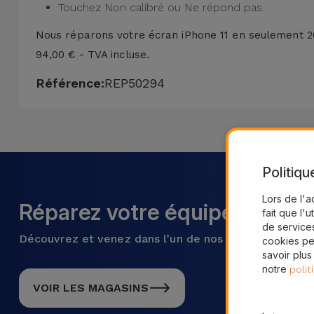
Touchez Non calibré ou Ne répond pas.
Nous réparons votre écran iPhone 11 en seulement
2
94,00 € - TVA incluse.
Référence:
REP50294
Politiqu
Lors de l'a
Réparez votre équipement ma
fait que l'u
de services
Découvrez et venez dans l’un de nos plus de 28 mag
cookies pe
savoir plus
notre
polit
VOIR LES MAGASINS