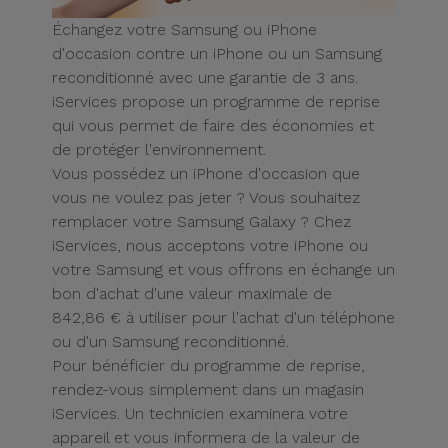
Watch
Apple Watch
Adaptateurs
Échangez votre Samsung ou iPhone
Reconditionnés
d'occasion contre un iPhone ou un Samsung
Samsung
reconditionné avec une garantie de 3 ans.
Coques et
Samsungs
iServices propose un programme de reprise
Protections
Xiaomi
Reconditionnés
qui vous permet de faire des économies et
d'Écran
de protéger l'environnement.
Huawei
iMacs
Vous possédez un iPhone d'occasion que
Batteries
Reconditionnés
vous ne voulez pas jeter ? Vous souhaitez
Externes
remplacer votre Samsung Galaxy ? Chez
Oppo
iServices, nous acceptons votre iPhone ou
Consoles de
Chargeurs
votre Samsung et vous offrons en échange un
Jeux
OnePlus
bon d'achat d'une valeur maximale de
Reconditionnées
842,86 € à utiliser pour l'achat d'un téléphone
Ecouteurs
Google
ou d'un Samsung reconditionné.
et
Voir
Pour bénéficier du programme de reprise,
Enceintes
tout
Dyson
rendez-vous simplement dans un magasin
iServices. Un technicien examinera votre
Montres
appareil et vous informera de la valeur de
TCL
Connectées