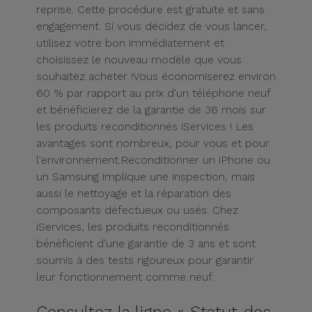
reprise. Cette procédure est gratuite et sans
et
engagement. Si vous décidez de vous lancer,
Bracelets
Autres
utilisez votre bon immédiatement et
Marques
choisissez le nouveau modèle que vous
Chaînes
souhaitez acheter !
Vous économiserez environ
de
Voir
60 % par rapport au prix d'un téléphone neuf
Téléphone
tout
et bénéficierez de la garantie de 36 mois sur
les produits reconditionnés iServices ! Les
Gadgets
avantages sont nombreux, pour vous et pour
l'environnement.
Reconditionner un iPhone ou
un Samsung implique une inspection, mais
Hygiène
aussi le nettoyage et la réparation des
et
composants défectueux ou usés. Chez
Maison
iServices, les produits reconditionnés
bénéficient d'une garantie de 3 ans et sont
Portefeuilles,
soumis à des tests rigoureux pour garantir
Étuis et Sacs
leur fonctionnement comme neuf.
Traceurs et