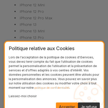
iPhone 12 Mini
iPhone 12 Pro
iPhone 12 Pro Max
iPhone 13
iPhone 13 Mini
iPhone 13 Pro
iPhone 13 Pro Max
Politique relative aux Cookies
iPhone SE 2022
iPhone 14
Lors de l'acceptation de la politique de cookies d'iServices,
vous devez tenir compte du fait que l'utilisation de cookies
iPhone 14 Plus
permet la personnalisation de l'utilisation et la présentation de
iPhone 14 Pro
services et d'offres adaptés à vos centres d'intérêt. Vos
données personnelles et les cookies peuvent être utilisés pour
iPhone 14 Pro Max
la personnalisation des annonces. Vous pouvez en savoir plus
iPhone 15
sur notre utilisation des cookies ou modifier votre choix à tout
moment sur notre
.
politique de confidentialité
iPhone 15 Plus
iPhone 15 Pro
Laissez-moi choisir
iPhone 15 Pro Max
Accepter
Je refuse