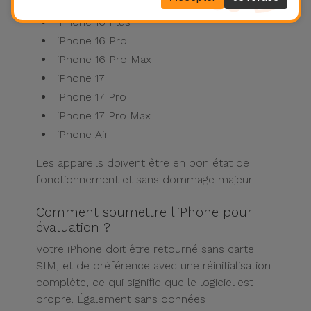
iPhone 16
iPhone 16 Plus
iPhone 16 Pro
iPhone 16 Pro Max
iPhone 17
iPhone 17 Pro
iPhone 17 Pro Max
iPhone Air
Les appareils doivent être en bon état de
fonctionnement et sans dommage majeur.
Comment soumettre l'iPhone pour
évaluation ?
Votre iPhone doit être retourné sans carte
SIM, et de préférence avec une réinitialisation
complète, ce qui signifie que le logiciel est
propre. Également sans données