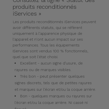
Consultez la ligne « Statut des
Accessoires
produits reconditionnés
iServices »
Mobilité,
Les produits reconditionnés iServices peuvent
Auto et
avoir différents statuts, qui se réfèrent
Vélo
uniquement à l'apparence physique de
l'appareil et n'ont aucun impact sur ses
Accessoires
performances. Tous les équipements
d'ordinateur
iServices sont vendus 100 % fonctionnels,
quel que soit l'état choisi.
Accessoires
Excellent - aucun signe d'usure, de
iPad et
rayures ou de marques visibles.
Tablette
Très bon - peut présenter quelques
signes discrets, tels que de petites rayures
Kids
et marques sur l'écran et/ou la coque arrière.
Bon - quelques marques ou rayures sur
Voir
l'écran et/ou la coque arrière. Ni cassé ni
tout