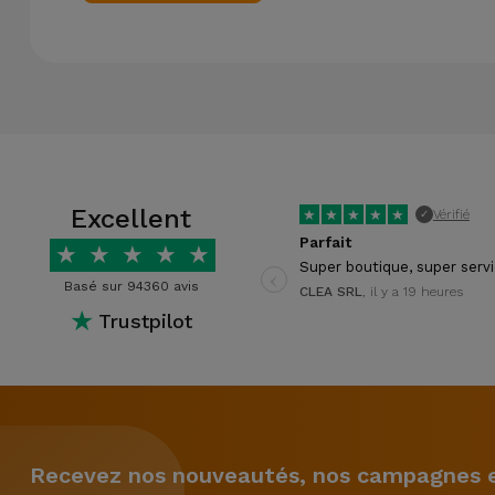
Excellent
★
★
★
★
★
Vérifié
✓
Parfait
★
★
★
★
★
‹
Super boutique, super serv
Basé sur 94360 avis
CLEA SRL
, il y a 19 heures
★
Trustpilot
Recevez nos nouveautés, nos campagnes et