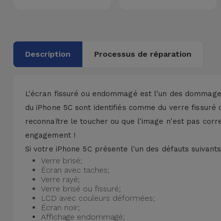
Accessoires
Mobilité,
Auto et
Description
Processus de réparation
Vélo
Accessoires
L'écran fissuré ou endommagé est l'un des dommages
d'ordinateur
du iPhone 5C sont identifiés comme du
verre fissuré
o
reconnaître le toucher
ou que l'image n'est pas corre
Accessoires
engagement !
iPad et
Tablette
Si votre iPhone 5C présente l'un des défauts suivants
Verre brisé;
Écran avec taches;
Kids
Verre rayé;
Verre brisé ou fissuré;
LCD avec couleurs déformées;
Voir
Écran noir;
tout
Affichage endommagé;