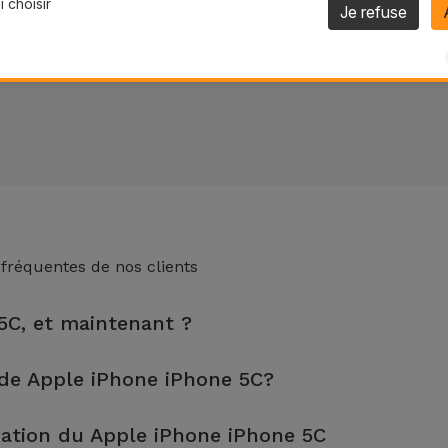
 choisir
Je refuse
 fréquentes de nos clients
 5C, et maintenant ?
 de 2 ans. Trouvez le magasin le plus proche.
de Apple iPhone iPhone 5C?
n, sont effectuées en environ 20 à 30 minutes.
ation du Apple iPhone iPhone 5C