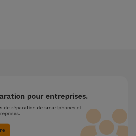
ntionne également un service de Transfert de Données (29,95
deux ou plusieurs interventions techniques réalisées
aration pour entreprises.
ns de réparation de smartphones et
reprises.
ire