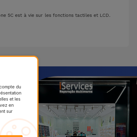
e 5C est à vie sur les fonctions tactiles et LCD.
r compte du
présentation
lles et les
uvez en
ent sur