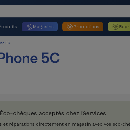
Produits
Magasins
Promotions
Repr
one 5C
iPhone 5C
Éco-chèques acceptés chez iServices
s et réparations directement en magasin avec vos éco-ch