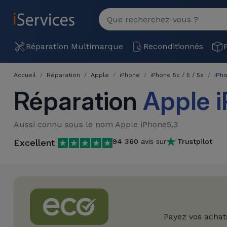
MENU
Voir
tout
Réparation
Réparation Multimarque
Reconditionnés
Multimarque
Accueil
Réparation
Apple
iPhone
iPhone 5c / 5 / 5s
iPh
Différentes
Reconditionnés
Réparation
Apple 
Causes de
Pannes
iPhone
Produits
Aussi connu sous le nom Apple iPhone5,3
Reconditionnés
iPhone
Excellent
94 360
avis sur
Trustpilot
DJI
Magasins
MacBooks
Drones
iPad
Reconditionnés
Promotions
Nouveautés
Macbook
iPads
/ iMac
Reconditionnés
Reprises
Câbles
Payez vos achat