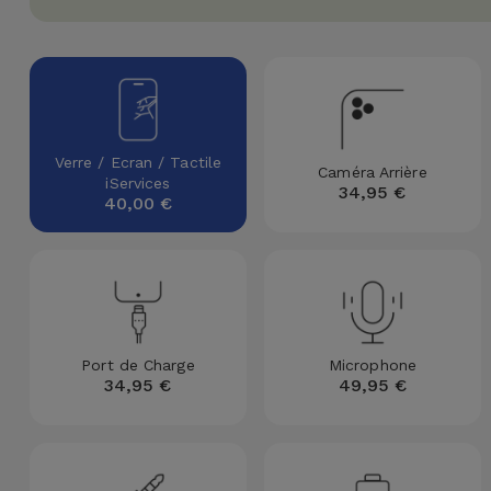
Watch
Apple Watch
Adaptateurs
Reconditionnés
Samsung
Coques et
Samsungs
Protections
Xiaomi
Reconditionnés
d'Écran
Verre / Ecran / Tactile
Caméra Arrière
Huawei
iServices
iMacs
34,95 €
40,00 €
Batteries
Reconditionnés
Externes
Oppo
Consoles de
Chargeurs
Jeux
OnePlus
Reconditionnées
Ecouteurs
Google
Port de Charge
Microphone
et
Voir
34,95 €
49,95 €
Enceintes
tout
Dyson
Montres
TCL
Connectées