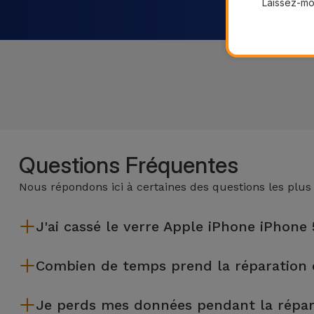
Laissez-moi
Questions Fréquentes
Nous répondons ici à certaines des questions les plus
J'ai cassé le verre Apple iPhone iPhone
iServices effectue des réparations sur place et sous garantie
Combien de temps prend la réparation 
La plupart des réparations, comme le remplacement de l'écra
Je perds mes données pendant la répar