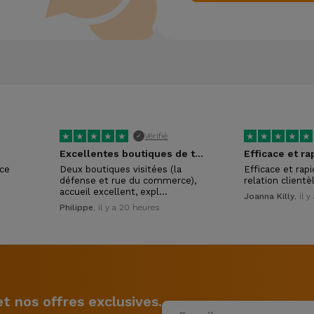
★
★
★
★
★
★
★
★
★
★
Vérifié
✓
Excellentes boutiques de téléphonie reconditionnée
Efficace et ra
ice
Deux boutiques visitées (la
Efficace et rap
défense et rue du commerce),
relation clientè
accueil excellent, expl…
Joanna Killy
, il 
Philippe
, il y a 20 heures
 nos offres exclusives.