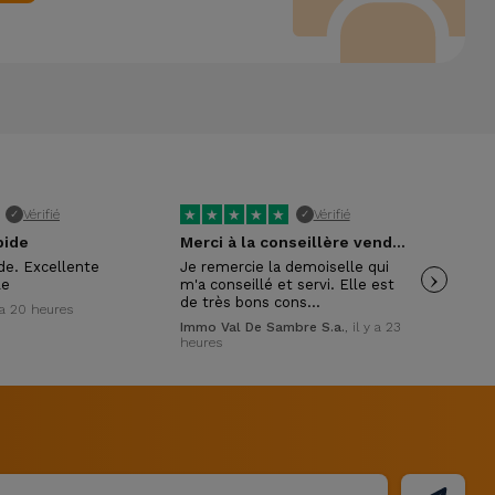
★
★
★
★
★
★
Vérifié
Vérifié
✓
✓
pide
Merci à la conseillère vendeuse
ide. Excellente
Je remercie la demoiselle qui
›
Trè
le
m'a conseillé et servi. Elle est
pol
de très bons cons…
y a 20 heures
Wil
Immo Val De Sambre S.a.
, il y a 23
heures