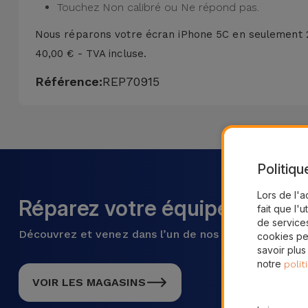
Touchez Non calibré ou Ne répond pas.
Nous réparons votre écran iPhone 5C en seulement
40,00 € - TVA incluse.
Référence:
REP70915
Politiqu
Lors de l'a
Réparez votre équipement ma
fait que l'u
de services
Découvrez et venez dans l’un de nos plus de 28 mag
cookies pe
savoir plus
notre
polit
VOIR LES MAGASINS