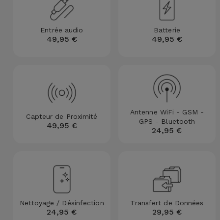
et
Bracelets
Autres
Entrée audio
Batterie
Marques
49,95 €
49,95 €
Chaînes
de
Voir
Téléphone
tout
Gadgets
Antenne WiFi - GSM -
Capteur de Proximité
GPS - Bluetooth
49,95 €
Hygiène
24,95 €
et
Maison
Portefeuilles,
Étuis et Sacs
Nettoyage / Désinfection
Transfert de Données
24,95 €
29,95 €
Traceurs et