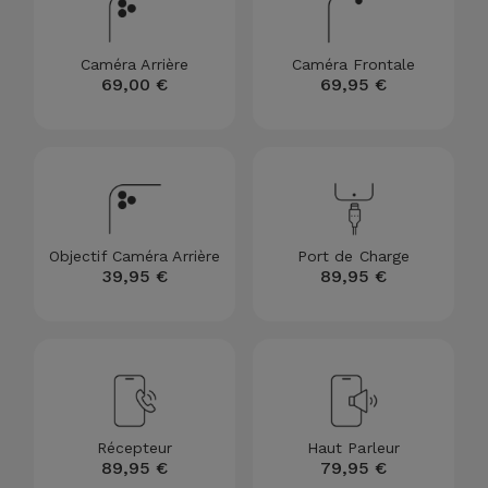
et
Bracelets
Autres
Caméra Arrière
Caméra Frontale
Marques
69,00 €
69,95 €
Chaînes
de
Voir
Téléphone
tout
Gadgets
Objectif Caméra Arrière
Port de Charge
39,95 €
89,95 €
Hygiène
et
Maison
Portefeuilles,
Étuis et Sacs
Récepteur
Haut Parleur
89,95 €
79,95 €
Traceurs et