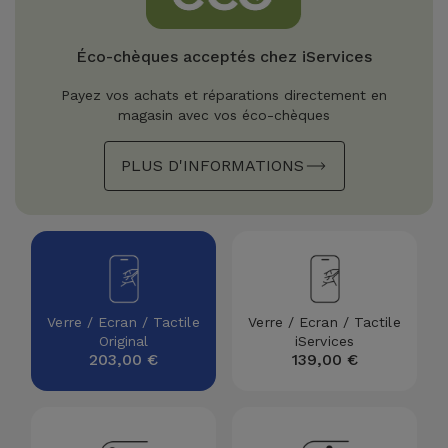
Watch
Apple Watch
Adaptateurs
Reconditionnés
Éco-chèques acceptés chez iServices
Samsung
Coques et
Samsungs
Payez vos achats et réparations directement en
Protections
Xiaomi
Reconditionnés
magasin avec vos éco-chèques
d'Écran
PLUS D'INFORMATIONS
Huawei
iMacs
Batteries
Reconditionnés
Externes
Oppo
Consoles de
Chargeurs
Jeux
OnePlus
Reconditionnées
Ecouteurs
Verre / Ecran / Tactile
Verre / Ecran / Tactile
Google
Original
iServices
et
Voir
203,00 €
139,00 €
Enceintes
tout
Dyson
Montres
TCL
Connectées