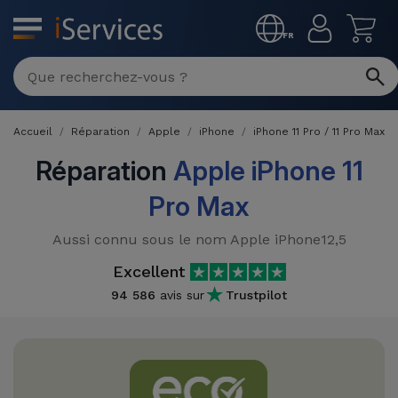
MENU
FR
Réparation
Multimarque
Accueil
Réparation
Apple
iPhone
iPhone 11 Pro / 11 Pro Max
Différentes
Reconditionnés
Causes de
Réparation
Apple iPhone 11
Pannes
iPhone
Pro Max
Produits
Reconditionnés
iPhone
Aussi connu sous le nom Apple iPhone12,5
DJI
Magasins
MacBooks
Excellent
Drones
iPad
Reconditionnés
94 586
avis sur
Trustpilot
Promotions
Nouveautés
Macbook
iPads
/ iMac
Reconditionnés
Reprises
Câbles