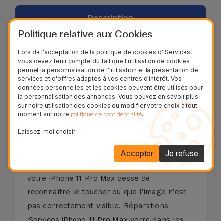
Description
Politique relative aux Cookies
Processus de réparation
Lors de l'acceptation de la politique de cookies d'iServices,
vous devez tenir compte du fait que l'utilisation de cookies
permet la personnalisation de l'utilisation et la présentation de
services et d'offres adaptés à vos centres d'intérêt. Vos
L'écran fissuré ou endommagé est l'un des
données personnelles et les cookies peuvent être utilisés pour
dommages physiques les plus courants sur
la personnalisation des annonces. Vous pouvez en savoir plus
sur notre utilisation des cookies ou modifier votre choix à tout
les téléphones mobiles ou autres appareils
moment sur notre
.
politique de confidentialité
mobiles. Les dommages au verre du iPhone
Laissez-moi choisir
11 Pro Max sont identifiés comme du verre
fissuré ou même lorsque seul l'écran LCD
Accepter
Je refuse
cesse de fonctionner, par exemple lorsque
votre iPhone 11 Pro Max cesse de
reconnaître le toucher ou que l'image n'est
pas correctement visible. Réparations
iServices iPhone 11 Pro Max verre dans les