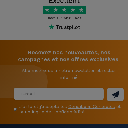
Excellent
★
★
★
★
★
Basé sur 94586 avis
★
Trustpilot
Recevez nos nouveautés, nos
campagnes et nos offres exclusives.
Abonnez-vous à notre newsletter et restez
informé
J’ai lu et j’accepte les
Conditions Générales
et
la
Politique de Confidentialité