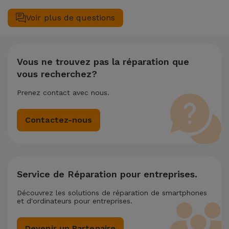
(29,95 €) au cas où tu aurais besoin d'aide pour la gestion
complète de votre équipement. Si votre Apple iPhone iPhone
Voir plus de questions
des fichiers.
8 nécessite deux ou plusieurs interventions techniques
réalisées simultanément, nous appliquons une remise de
25% sur le montant de la réparation la moins chère.
Vous ne trouvez pas la réparation que
vous recherchez?
Prenez contact avec nous.
Contactez-nous
Service de Réparation pour entreprises.
Découvrez les solutions de réparation de smartphones
et d'ordinateurs pour entreprises.
Devenir un Partenaire