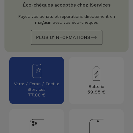
Watch
Apple Watch
Éco-chèques acceptés chez iServices
Adaptateurs
Reconditionnés
Payez vos achats et réparations directement en
Samsung
magasin avec vos éco-chèques
Coques et
Samsungs
Protections
Xiaomi
Reconditionnés
PLUS D'INFORMATIONS
d'Écran
Huawei
iMacs
Batteries
Reconditionnés
Externes
Oppo
Consoles de
Chargeurs
Jeux
OnePlus
Verre / Ecran / Tactile
Batterie
Reconditionnées
iServices
59,95 €
77,00 €
Ecouteurs
Google
et
Voir
Enceintes
tout
Dyson
Montres
TCL
Connectées