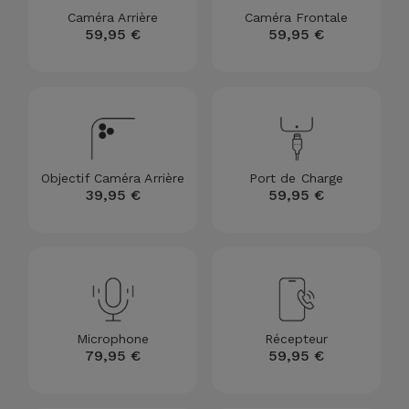
Caméra Arrière
Caméra Frontale
et
59,95 €
59,95 €
Bracelets
Autres
Marques
Chaînes
de
Voir
Téléphone
tout
Objectif Caméra Arrière
Port de Charge
Gadgets
39,95 €
59,95 €
Hygiène
et
Maison
Portefeuilles,
Microphone
Récepteur
Étuis et Sacs
79,95 €
59,95 €
Traceurs et