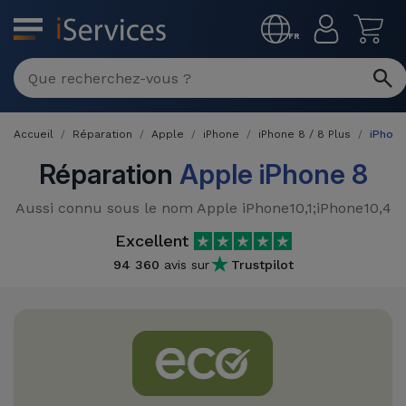
MENU
FR
Réparation
Multimarque
Accueil
Réparation
Apple
iPhone
iPhone 8 / 8 Plus
iPhone
Différentes
Reconditionnés
Causes de
Réparation
Apple iPhone 8
Pannes
iPhone
Produits
Aussi connu sous le nom Apple iPhone10,1;iPhone10,4
Reconditionnés
iPhone
Excellent
DJI
Magasins
94 360
avis sur
Trustpilot
MacBooks
Drones
iPad
Reconditionnés
Promotions
Nouveautés
Macbook
iPads
/ iMac
Reconditionnés
Reprises
Câbles