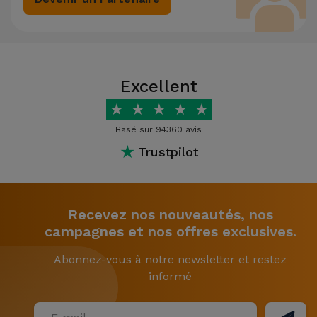
Excellent
★
★
★
★
★
Basé sur 94360 avis
★
Trustpilot
Recevez nos nouveautés, nos
campagnes et nos offres exclusives.
Abonnez-vous à notre newsletter et restez
informé