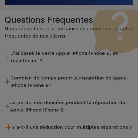
Questions Fréquentes
Nous répondons ici à certaines des questions les plus
fréquentes de nos clients
J'ai cassé le verre Apple iPhone iPhone 8, et
maintenant ?
iServices effectue des réparations sur place et sous garantie
Combien de temps prend la réparation de Apple
de 2 ans. Trouvez le magasin le plus proche.
iPhone iPhone 8?
La plupart des réparations, comme le remplacement de
Je perds mes données pendant la réparation du
l'écran, sont effectuées en environ 20 à 30 minutes.
Apple iPhone iPhone 8
Bien que iServices soit spécialiste en réparation immédiate,
Y a-t-il une réduction pour multiples réparations ?
il est toujours recommandé de faire une sauvegarde. La page
mentionne également un service de Transfert de Données
Oui. Chez iServices, nous valorisons la maintenance