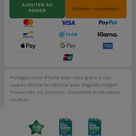
AJOUTER AU
Accessoires
Acheter maintenant
PANIER
Mobilité,
Auto et
Vélo
Accessoires
d'ordinateur
Accessoires
Protégez votre iPhone avec style grâce à nos
iPad et
coques iPhone en silicone avec Magsafe intégré!
Tablette
Trouvez-les sur iServices. Disponible en plusieurs
couleurs.
Kids
Voir
tout