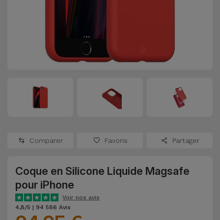
Watch
Apple Watch
Adaptateurs
Reconditionnés
Samsung
Coques et
Samsungs
Protections
Xiaomi
Reconditionnés
d'Écran
Huawei
iMacs
Batteries
Reconditionnés
Externes
Oppo
Consoles de
Chargeurs
Jeux
OnePlus
Comparer
Favoris
Partager
Reconditionnées
Ecouteurs
Google
et
Coque en Silicone Liquide Magsafe
Voir
Enceintes
pour iPhone
tout
Dyson
Voir nos avis
Montres
4,8/5 | 94 586 Avis
TCL
Connectées