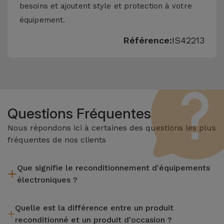
besoins et ajoutent style et protection à votre
équipement.
Référence:
IS42213
Questions Fréquentes
Nous répondons ici à certaines des questions les plus
fréquentes de nos clients
Que signifie le reconditionnement d'équipements
électroniques ?
Le reconditionnement implique plusieurs étapes telles que
Quelle est la différence entre un produit
l'inspection, le nettoyage, sans oublier la réparation de tout
reconditionné et un produit d'occasion ?
composant défectueux. Il convient de rappeler que tous les