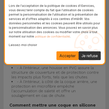
Protection à 3 couches avec coques en
Lors de l'acceptation de la politique de cookies d'iServices,
silicone
vous devez tenir compte du fait que l'utilisation de cookies
permet la personnalisation de l'utilisation et la présentation de
Nos coques en silicone pour iPhone ont une
services et d'offres adaptés à vos centres d'intérêt. Vos
données personnelles et les cookies peuvent être utilisés pour
construction robuste et de qualité, avec une
la personnalisation des annonces. Vous pouvez en savoir plus
construction à trois couches, pour éviter au
sur notre utilisation des cookies ou modifier votre choix à tout
moment sur notre
.
politique de confidentialité
maximum les accidents et les casses !
- Une première couche de silicone liquide
Laissez-moi choisir
donne de la couleur et une couverture
complète à la coque arrière et au bord latéral de
Accepter
Je refuse
votre smartphone. C'est un matériau résistant,
avec une finition antidérapante.
- À l'intérieur, une housse en PVC assure la
structure de couverture et de protection contre
les impacts plus forts, tels que les chutes.
- À l'intérieur, à côté de la coque arrière, une
protection en microfibre empêche
l'accumulation de saleté et offre un
soulagement en cas de chute.
Comment mettre une coque en silicone