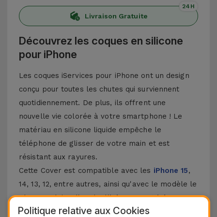
24H
Livraison Gratuite
Découvrez les coques en silicone
pour iPhone
Les coques iServices pour iPhone ont un design
conçu pour toutes les chutes qui surviennent
quotidiennement. De plus, ils offrent une
nouvelle vie colorée à votre smartphone ! Le
matériau en silicone liquide empêche le
téléphone de glisser de votre main et est
résistant aux rayures.
Cette Cover est compatible avec les
iPhone 15
,
14, 13, 12, entre autres, ainsi qu'avec le modèle le
plus populaire d'Apple, l'
iPhone 16
et
iPhone 17
.
Politique relative aux Cookies