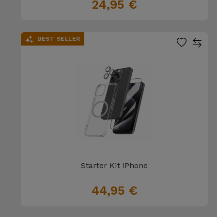
24,95 €
Accessoires
Mobilité,
BEST SELLER
Auto et
Vélo
Accessoires
d'ordinateur
Accessoires
iPad et
Tablette
Starter Kit iPhone
Kids
44,95 €
Voir
tout