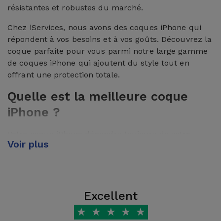
résistantes et robustes du marché.
Chez iServices, nous avons des coques iPhone qui
répondent à vos besoins et à vos goûts. Découvrez la
coque parfaite pour vous parmi notre large gamme
de coques iPhone qui ajoutent du style tout en
offrant une protection totale.
Quelle est la meilleure coque
iPhone ?
Votre coque iPhone dépendra toujours de votre
Voir plus
routine et de vos goûts personnels. Vous pouvez
opter pour une coque iPhone plus résistante, contre
les chocs plus violents, ou encore une coque Slim,
qui n'offre qu'une légère couche de protection.
Excellent
Si vous êtes fan de couleurs, chez iServices vous
★
★
★
★
★
trouverez un large choix de
coques en silicone pour