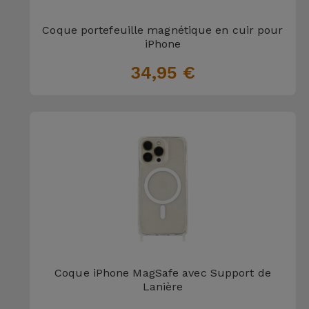
et
Coque portefeuille magnétique en cuir pour
Bracelets
Autres
iPhone
Marques
34,95 €
Chaînes
de
Voir
Téléphone
tout
Gadgets
Hygiène
et
Maison
Portefeuilles,
Étuis et Sacs
Coque iPhone MagSafe avec Support de
Lanière
Traceurs et