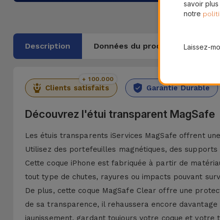
savoir plus
notre
polit
Description
Données du produit
Laissez-moi
+ 100.000
36 Mois
Clients satisfaits
Garantie Durable
Découvrez l'étui transparent MagSafe
Les étuis transparents iServices MagSafe offrent une
Utilisez des portefeuilles magnétiques, des supports 
Cette coque iPhone est fabriquée à partir de matéria
tout type de chutes, rayures ou impacts pouvant surve
De plus, cette coque MagSafe Clear offre une protect
de sa transparence, il rehaussera encore davantage l
jaunissement, gardant toujours votre coque et votre