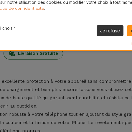
 sur notre utilisation des cookies ou modifier votre choix à tout mom
.
ique de confidentialité
 choisir
Je refuse
24H
Livraison Gratuite
 excellente protection à votre appareil sans compromettre l
de chargement et bien plus encore lorsque vous utilisez cet 
ux de haute qualité qui garantissent durabilité et résistan
nir au quotidien.
ion robuste à votre téléphone tout en ajoutant du style gr
a couleur et la finition de votre iPhone. Le revêtement spéc
 téléphone propres.