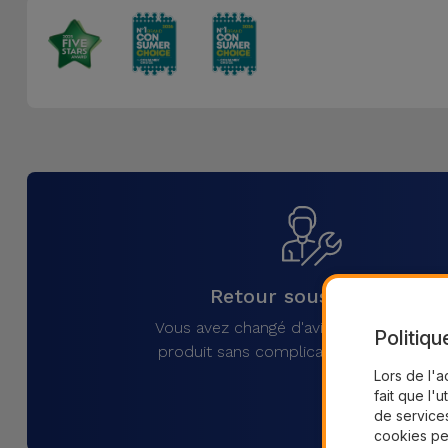
Retour sous 30 jours
Vous avez changé d'avis ? Retournez vo
Politiqu
produit sans complications sous 30 jou
Lors de l'a
fait que l'u
de services
cookies pe