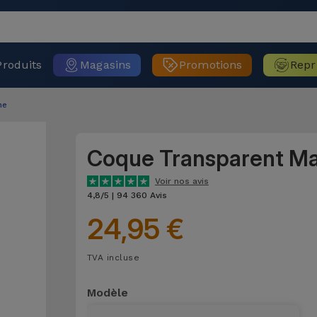
Produits
Magasins
Promotions
Repr
ne
Coque Transparent M
Voir nos avis
4,8/5 | 94 360 Avis
24,95 €
TVA incluse
Modèle