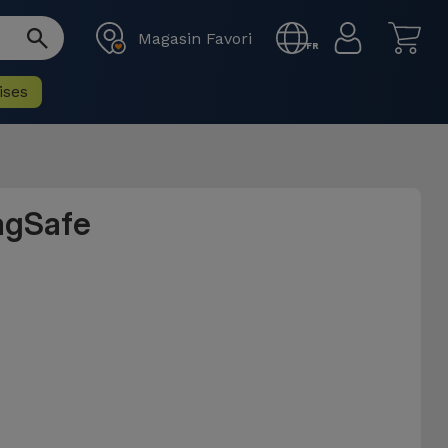
Magasin Favori
FR
ises
agSafe