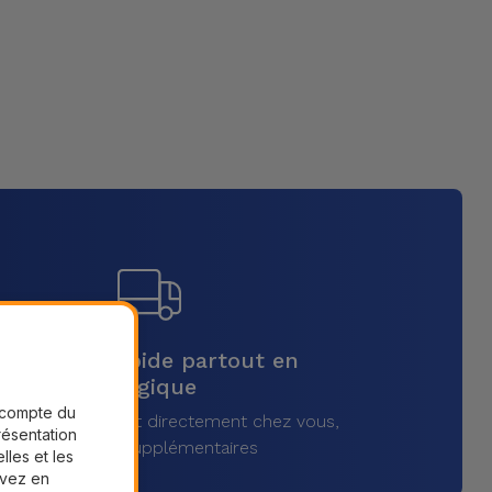
Livraison rapide partout en
Belgique
r compte du
vez votre produit directement chez vous,
présentation
sans frais supplémentaires
lles et les
uvez en