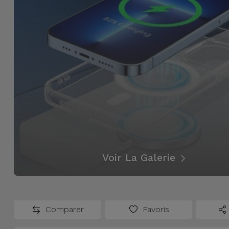
Accessoires
Mobilité,
Auto et
Vélo
Accessoires
d'ordinateur
Accessoires
iPad et
Tablette
Voir La Galerie
Kids
Comparer
Favoris
Voir
tout