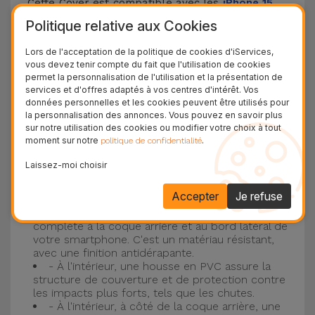
Cette Cover est compatible avec les
iPhone 15
,
14, 13, 12, entre autres, ainsi qu'avec le modèle le
Politique relative aux Cookies
plus populaire d'Apple, l'
iPhone 16
et
iPhone 17
.
Lors de l'acceptation de la politique de cookies d'iServices,
vous devez tenir compte du fait que l'utilisation de cookies
Protection à 3 couches avec coques en
permet la personnalisation de l'utilisation et la présentation de
services et d'offres adaptés à vos centres d'intérêt. Vos
silicone
données personnelles et les cookies peuvent être utilisés pour
la personnalisation des annonces. Vous pouvez en savoir plus
Nos coques en silicone pour iPhone ont une
sur notre utilisation des cookies ou modifier votre choix à tout
moment sur notre
.
politique de confidentialité
construction robuste et de qualité, avec une
construction à trois couches, pour éviter au
Laissez-moi choisir
maximum les accidents et les casses !
Accepter
Je refuse
- Une première couche de silicone liquide
donne de la couleur et une couverture
complète à la coque arrière et au bord latéral de
votre smartphone. C'est un matériau résistant,
avec une finition antidérapante.
- À l'intérieur, une housse en PVC assure la
structure de couverture et de protection contre
les impacts plus forts, tels que les chutes.
- À l'intérieur, à côté de la coque arrière, une