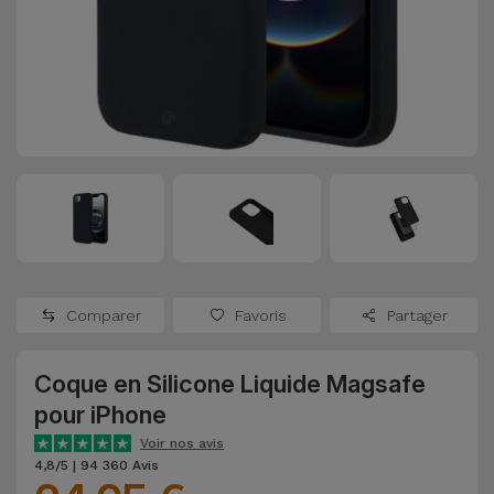
Watch
Apple Watch
Adaptateurs
Reconditionnés
Samsung
Coques et
Samsungs
Protections
Xiaomi
Reconditionnés
d'Écran
Huawei
iMacs
Batteries
Reconditionnés
Externes
Oppo
Consoles de
Chargeurs
Jeux
OnePlus
Comparer
Favoris
Partager
Reconditionnées
Ecouteurs
Google
et
Coque en Silicone Liquide Magsafe
Voir
Enceintes
pour iPhone
tout
Dyson
Voir nos avis
Montres
4,8/5 | 94 360 Avis
TCL
Connectées