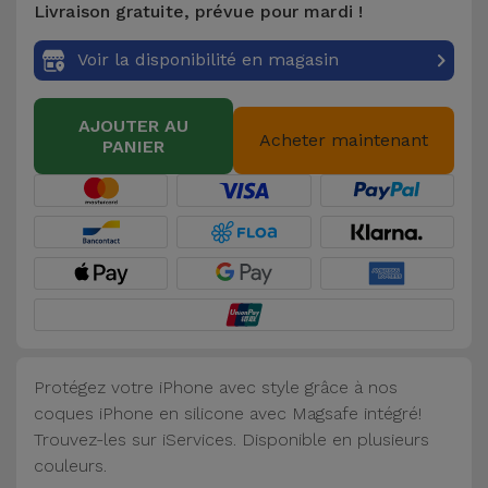
Livraison gratuite, prévue pour mardi !
Accessoires
Voir la disponibilité en magasin
Mobilité,
Auto et
AJOUTER AU
Vélo
Acheter maintenant
PANIER
Accessoires
d'ordinateur
Accessoires
iPad et
Tablette
Protégez votre iPhone avec style grâce à nos
Kids
coques iPhone en silicone avec Magsafe intégré!
Trouvez-les sur iServices. Disponible en plusieurs
Voir
couleurs.
tout