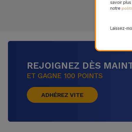
savoir plus
notre
polit
Laissez-moi
REJOIGNEZ DÈS MAINT
ET GAGNE 100 POINTS
ADHÉREZ VITE