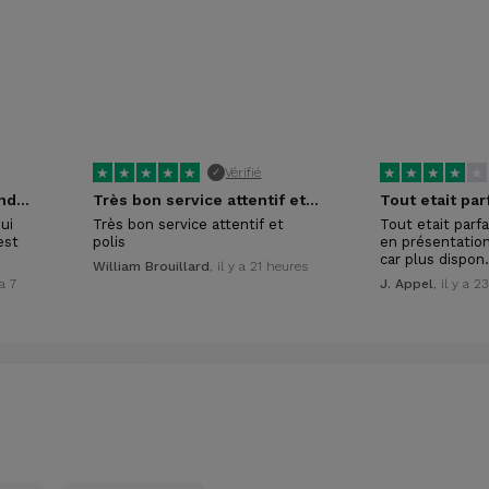
★
★
★
★
★
★
★
★
★
★
Vérifié
✓
Merci à la conseillère vendeuse
Très bon service attentif et polis
ui
Très bon service attentif et
Tout etait parfai
est
polis
en présentation
car plus dispo
William Brouillard
, il y a 21 heures
 a 7
J. Appel
, il y a 