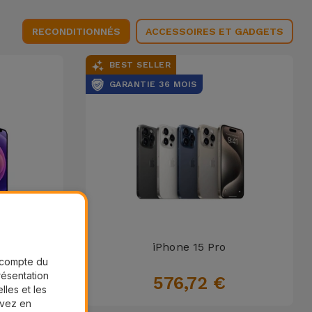
RECONDITIONNÉS
ACCESSOIRES ET GADGETS
BEST SELLER
GARANTIE 36 MOIS
iPhone 15 Pro
r compte du
présentation
576,72 €
lles et les
uvez en