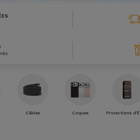
ÉES
S
nnés
Câbles
Coques
Protections d'