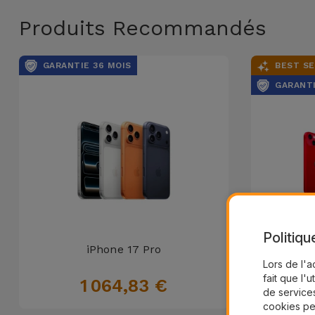
Produits Recommandés
GARANTIE 36 MOIS
BEST SE
GARANTI
Politiqu
iPhone 17 Pro
Lors de l'a
fait que l'u
1 064,83 €
de services
cookies pe