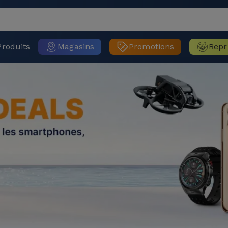
Produits
Magasins
Promotions
Repr
 iPhones Reconditionnés Gara