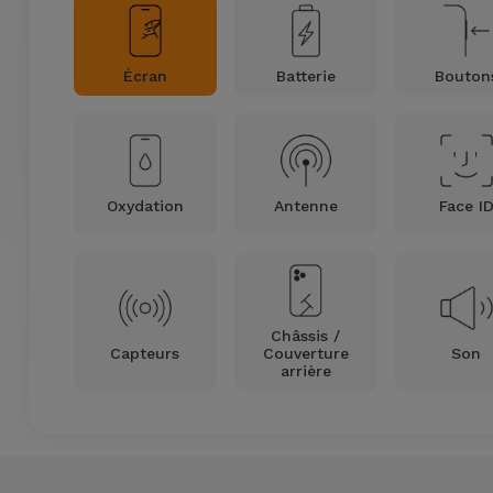
Accessoires
Écran
Batterie
Bouton
Mobilité,
Auto et
Vélo
Accessoires
Oxydation
Antenne
Face I
d'ordinateur
Accessoires
iPad et
Tablette
Châssis /
Capteurs
Couverture
Son
arrière
Kids
Voir
tout