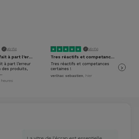
★
★
★
★
★
★
Vérifié
Vérifié
✓
✓
Tout etait parfait à part l’erreur en…
Tres réactifs et competances certaines !
Ser
t à part l’erreur
Tres réactifs et competances
›
Ser
 des produits,
certaines !
pri
n…
pay
verlhac sebastien
, hier
23 heures
Nic
La vitre de l'écran est essentielle