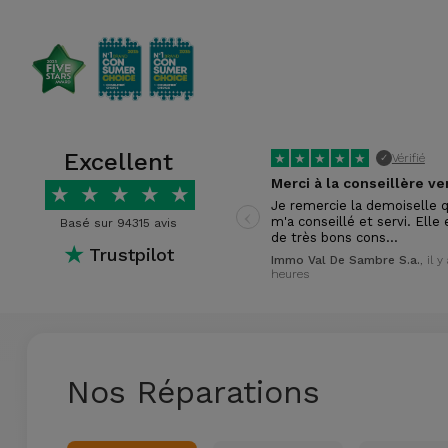
et
Bracelets
Autres
Marques
Chaînes
de
Voir
Téléphone
tout
Excellent
★
★
★
★
★
Vérifié
✓
★
★
★
★
★
Gadgets
‹
Je remercie la demoiselle q
m'a conseillé et servi. Elle 
Basé sur 94315 avis
de très bons cons…
★
Trustpilot
Hygiène
Immo Val De Sambre S.a.
, il y
heures
et
Maison
Portefeuilles,
Nos Réparations
Étuis et Sacs
Traceurs et