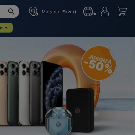
Magasin Favori
FR
ises
ntis 36 Mois