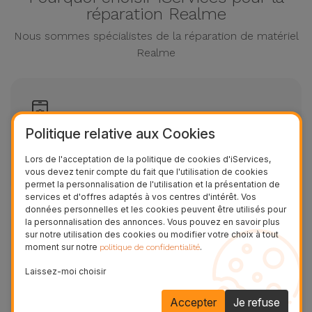
réparation Realme
Nous sommes spécialistes de la réparation de matériel
Realme
Politique relative aux Cookies
Diagnostic gratuit Realme
Lors de l'acceptation de la politique de cookies d'iServices,
Évaluation gratuite sans rendez-vous
vous devez tenir compte du fait que l'utilisation de cookies
permet la personnalisation de l'utilisation et la présentation de
services et d'offres adaptés à vos centres d'intérêt. Vos
données personnelles et les cookies peuvent être utilisés pour
la personnalisation des annonces. Vous pouvez en savoir plus
sur notre utilisation des cookies ou modifier votre choix à tout
moment sur notre
.
politique de confidentialité
Réparations en 20/30 minutes Realme
Laissez-moi choisir
Réparation express
Accepter
Je refuse