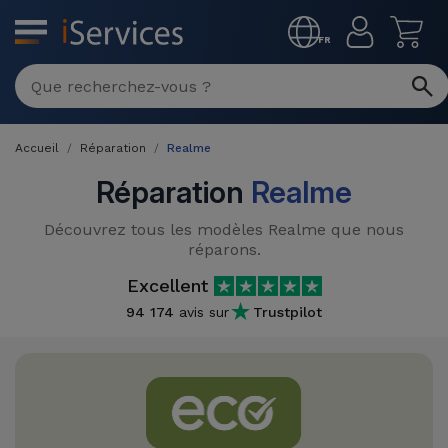
MENU
FR
Réparation
Multimarque
Accueil
Réparation
Realme
Différentes
Reconditionnés
Causes de
Réparation
Realme
Pannes
iPhone
Produits
Découvrez tous les modèles Realme que nous
Reconditionnés
réparons.
iPhone
Excellent
DJI
Magasins
MacBooks
Drones
94 174
avis sur
Trustpilot
iPad
Reconditionnés
Promotions
Nouveautés
Macbook
iPads
/ iMac
Reconditionnés
Reprises
Câbles