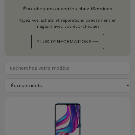
Watch
Apple Watch
Adaptateurs
Éco-chèques acceptés chez iServices
Reconditionnés
Samsung
Payez vos achats et réparations directement en
Coques et
magasin avec vos éco-chèques
Samsungs
Protections
Xiaomi
Reconditionnés
d'Écran
PLUS D'INFORMATIONS
Huawei
iMacs
Batteries
Reconditionnés
Externes
Oppo
Consoles de
Chargeurs
Jeux
OnePlus
Reconditionnées
Ecouteurs
Google
et
Voir
Enceintes
tout
Dyson
Montres
TCL
Connectées