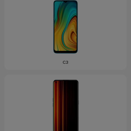
Accessoires
Mobilité,
Auto et
Vélo
Accessoires
d'ordinateur
C3
Accessoires
iPad et
Tablette
Kids
Voir
tout