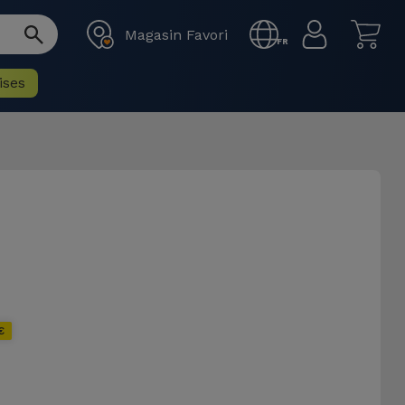
Magasin Favori
FR
ises
€