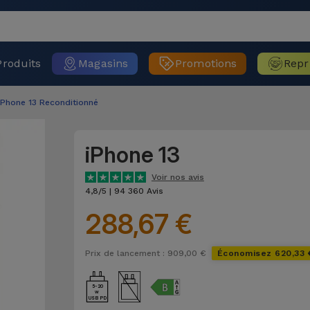
Produits
Magasins
Promotions
Repr
iPhone 13 Reconditionné
iPhone 13
Voir nos avis
4,8/5 | 94 360 Avis
288,67 €
Prix de lancement : 909,00 €
Économisez 620,33 
5-20
USB PD