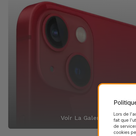
Politiqu
Lors de l'a
Voir La Galerie
fait que l'u
de services
cookies pe