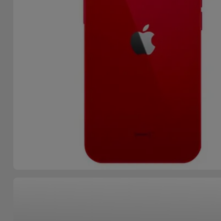
Accessoires
Mobilité,
Auto et
Vélo
Accessoires
d'ordinateur
Accessoires
iPad et
Tablette
Kids
Voir
tout