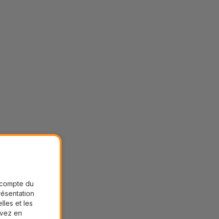
r compte du
présentation
lles et les
uvez en