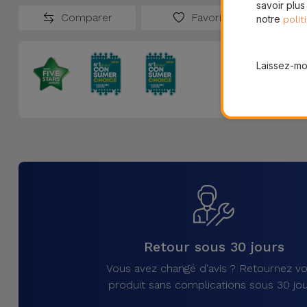
savoir plus
Comparer
Favoris
notre
polit
Laissez-moi
Retour sous 30 jours
Vous avez changé d'avis ? Retournez vo
produit sans complications sous 30 jou