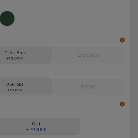
Très Bon
Excellent
+12,03 €
256 GB
512GB
+12,11 €
Oui
+ 44,95 €