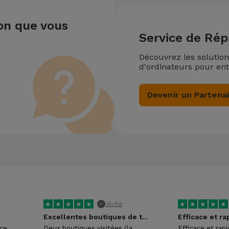
ion que vous
Service de Rép
Découvrez les solutio
d'ordinateurs pour ent
Devenir un Partena
★
★
★
★
★
★
★
★
★
★
Vérifié
✓
Excellentes boutiques de téléphonie reconditionnée
Efficace et ra
ice
Deux boutiques visitées (la
Efficace et rap