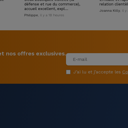
défense et rue du commerce),
relation clientè
accueil excellent, expl…
Joanna Killy
, il 
Philippe
, il y a 18 heures
 nos offres exclusives.
J’ai lu et j’accepte les
Co