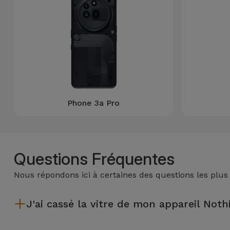
et
Bracelets
Autres
Marques
Chaînes
de
Voir
Téléphone
tout
Phone 3a Pro
Gadgets
Hygiène
et
Questions Fréquentes
Maison
Nous répondons ici à certaines des questions les plus
Portefeuilles,
Étuis et Sacs
J'ai cassé la vitre de mon appareil Nothi
Après avoir réparé la vitre de votre appareil de Nothing dans u
Traceurs et