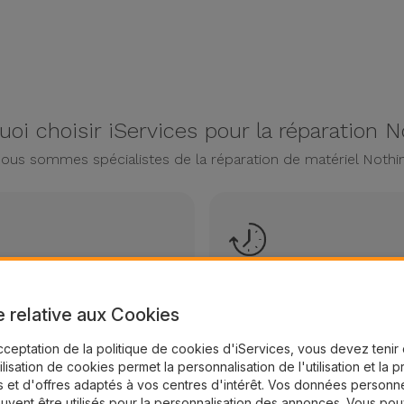
uoi choisir iServices pour la réparation N
ous sommes spécialistes de la réparation de matériel Nothi
Réparations en 20/3
Réparation express
e relative aux Cookies
cceptation de la politique de cookies d'iServices, vous devez teni
tilisation de cookies permet la personnalisation de l'utilisation et la 
 et d'offres adaptés à vos centres d'intérêt. Vos données personne
uvent être utilisés pour la personnalisation des annonces. Vous po