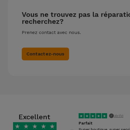
Vous ne trouvez pas la réparat
recherchez?
Prenez contact avec nous.
Contactez-nous
Excellent
★
★
★
★
★
Vérifié
✓
Parfait
★
★
★
★
★
Super boutique, super serv