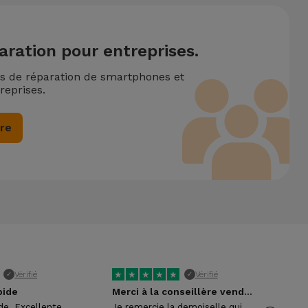
aration pour entreprises.
ns de réparation de smartphones et
reprises.
ire
★
★
★
★
★
★
Vérifié
Vérifié
✓
✓
pide
Merci à la conseillère vendeuse
ide. Excellente
Je remercie la demoiselle qui
Trè