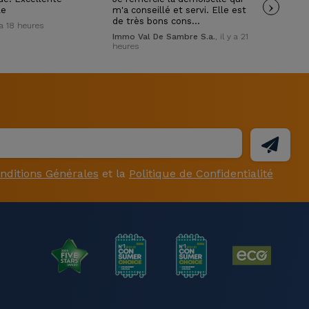
›
le
m'a conseillé et servi. Elle est
pol
de très bons cons…
y a 18 heures
Wil
Immo Val De Sambre S.a.
, il y a 21
heures
nditions Générales
et la
Politique de Confidentialité