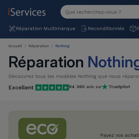
MENU
Voir
tout
Réparation
Réparation Multimarque
Reconditionnés
Multimarque
Accueil
Réparation
Nothing
Différentes
Reconditionnés
Réparation
Nothin
Causes de
Pannes
iPhone
Produits
Découvrez tous les modèles Nothing que nous réparo
Reconditionnés
iPhone
Excellent
94 360
avis sur
Trustpilot
DJI
Magasins
MacBooks
Drones
iPad
Reconditionnés
Promotions
Nouveautés
Macbook
iPads
/ iMac
Reconditionnés
Reprises
Câbles
Payez vos achat