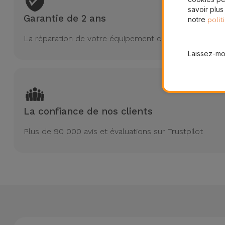
savoir plus
Garantie de 2 ans
notre
polit
La réparation de votre équipement chez iServices est 
Laissez-moi
La confiance de nos clients
Plus de 90 000 avis et évaluations sur Trustpilot