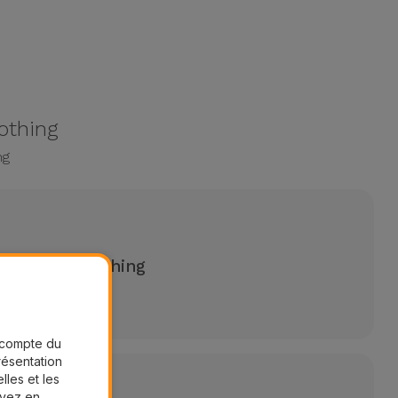
othing
ng
0 minutes Nothing
r compte du
présentation
lles et les
uvez en