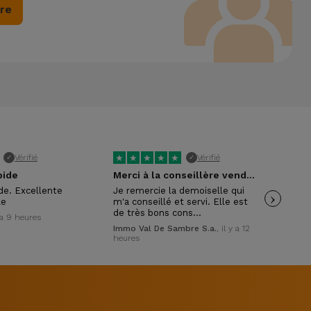
ire
★
★
★
★
★
★
Vérifié
Vérifié
✓
✓
pide
Merci à la conseillère vendeuse
ide. Excellente
Je remercie la demoiselle qui
›
Trè
le
m'a conseillé et servi. Elle est
pol
de très bons cons…
y a 9 heures
Wil
Immo Val De Sambre S.a.
, il y a 12
heures