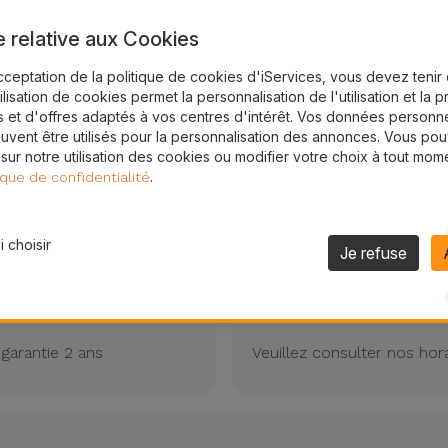
Nous sommes spécialistes de la réparation de matériel Noki
e relative aux Cookies
cceptation de la politique de cookies d'iServices, vous devez teni
tilisation de cookies permet la personnalisation de l'utilisation et la 
 et d'offres adaptés à vos centres d'intérêt. Vos données personne
Réparations en 20/3
uvent être utilisés pour la personnalisation des annonces. Vous po
 sur notre utilisation des cookies ou modifier votre choix à tout mom
Réparation express
.
ique de confidentialité
 choisir
Je refuse
Toujours disponibles
garantie 2 ans
Veuillez consulter nos hor