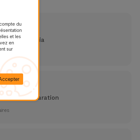
a
r compte du
présentation
lles et les
0 minutes Nokia
uvez en
ent sur
Accepter
 pour une réparation
aires