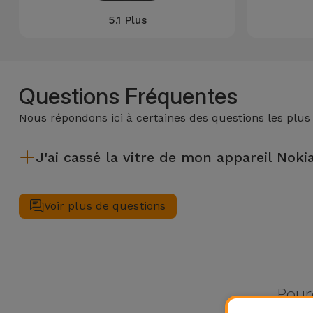
Accessoires
5.1 Plus
Mobilité,
Auto et
Vélo
Questions Fréquentes
Nous répondons ici à certaines des questions les plus
Accessoires
d'ordinateur
J'ai cassé la vitre de mon appareil Nokia 
Accessoires
Après avoir réparé la vitre de votre appareil de Nokia dans un 
iPad et
Voir plus de questions
Tablette
Kids
Voir
Pour
tout