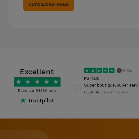
Contactez-nous
Excellent
★
★
★
★
★
Vérifié
✓
Parfait
★
★
★
★
★
‹
Super boutique, super serv
Basé sur 94360 avis
CLEA SRL
, il y a 7 heures
★
Trustpilot