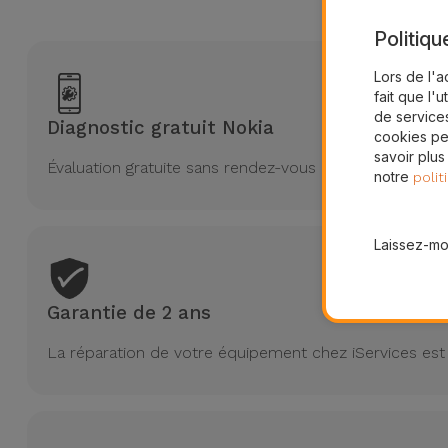
Politiqu
Lors de l'a
fait que l'u
de services
Diagnostic gratuit Nokia
cookies pe
savoir plus
Évaluation gratuite sans rendez-vous
notre
polit
Laissez-moi
Garantie de 2 ans
La réparation de votre équipement chez iServices est 