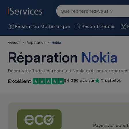
MENU
Voir
tout
Réparation
Réparation Multimarque
Reconditionnés
Multimarque
Accueil
Réparation
Nokia
Différentes
Reconditionnés
Réparation
Nokia
Causes de
Pannes
iPhone
Produits
Découvrez tous les modèles Nokia que nous réparons
Reconditionnés
iPhone
Excellent
94 360
avis sur
Trustpilot
DJI
Magasins
MacBooks
Drones
iPad
Reconditionnés
Promotions
Nouveautés
Macbook
iPads
/ iMac
Reconditionnés
Reprises
Câbles
Payez vos achat