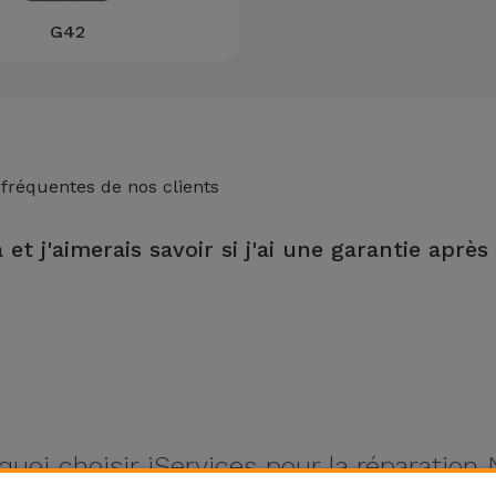
G42
 fréquentes de nos clients
et j'aimerais savoir si j'ai une garantie après
magasin iServices, vous bénéficierez d'une garantie de 2 ans sur le
quoi choisir iServices pour la réparation 