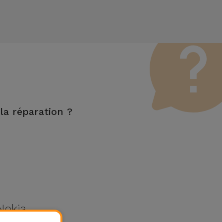
 la réparation ?
s fonctions LCD et tactile.
Nokia