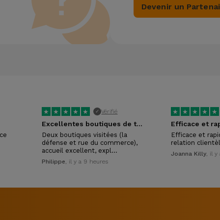
Devenir un Partena
★
★
★
★
★
★
★
★
★
★
Vérifié
✓
Excellentes boutiques de téléphonie reconditionnée
Efficace et ra
ice
Deux boutiques visitées (la
Efficace et rap
défense et rue du commerce),
relation clientè
accueil excellent, expl…
Joanna Killy
, il 
Philippe
, il y a 9 heures