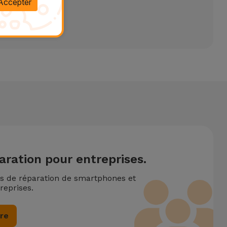
Accepter
aration pour entreprises.
ns de réparation de smartphones et
reprises.
ire