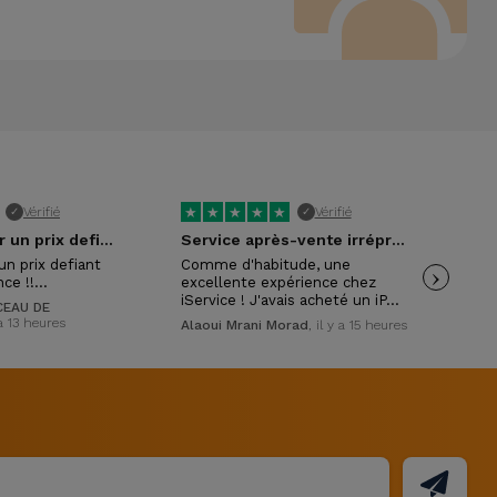
★
★
★
★
★
★
Vérifié
Vérifié
✓
✓
Excellent pour un prix defiant toute…
Service après-vente irréprochable !
un prix defiant
Comme d'habitude, une
›
Exc
nce !!…
excellente expérience chez
con
iService ! J'avais acheté un iP…
mon
EAU DE
 a 13 heures
Alaoui Mrani Morad
, il y a 15 heures
Isa