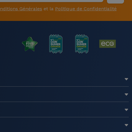
nditions Générales
et la
Politique de Confidentialité