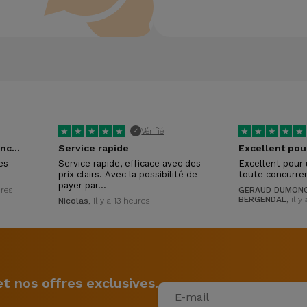
★
★
★
★
★
★
★
★
★
★
Vérifié
✓
Tres réactifs et competances certaines !
Service rapide
es
Service rapide, efficace avec des
Excellent pour 
prix clairs. Avec la possibilité de
toute concurre
payer par…
ures
GERAUD DUMONC
BERGENDAL
, il y
Nicolas
, il y a 13 heures
 nos offres exclusives.