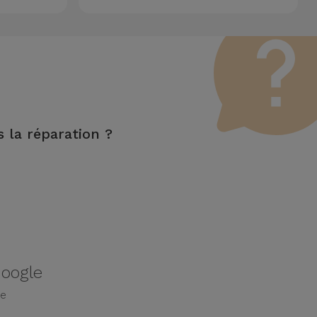
s la réparation ?
les fonctions LCD et tactile.
Google
le