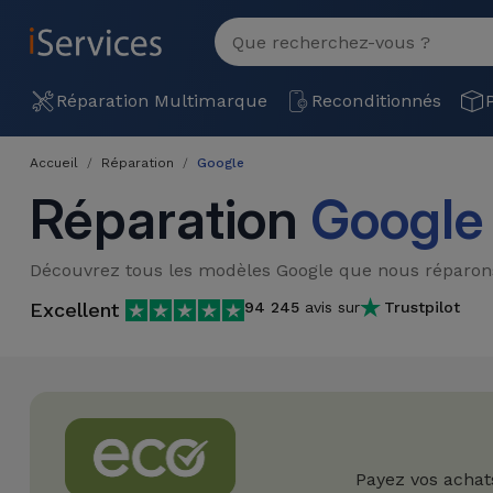
MENU
Voir
tout
Réparation
Réparation Multimarque
Reconditionnés
Multimarque
Accueil
Réparation
Google
Différentes
Reconditionnés
Réparation
Google
Causes de
Pannes
iPhone
Produits
Découvrez tous les modèles Google que nous réparon
Reconditionnés
iPhone
Excellent
94 245
avis sur
Trustpilot
DJI
Magasins
MacBooks
Drones
iPad
Reconditionnés
Promotions
Nouveautés
Macbook
iPads
/ iMac
Reconditionnés
Reprises
Câbles
Payez vos achat