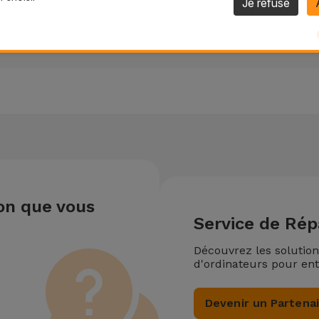
Je refuse
ion que vous
Service de Rép
Découvrez les solutio
d'ordinateurs pour ent
Devenir un Partena