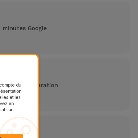
0 minutes Google
 pour une réparation
r compte du
présentation
lles et les
aires
uvez en
ent sur