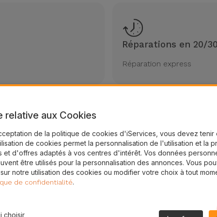
Réparations en 20/3
Réparation express
e relative aux Cookies
Toujours disponibles
cceptation de la politique de cookies d'iServices, vous devez teni
tilisation de cookies permet la personnalisation de l'utilisation et la 
 et d'offres adaptés à vos centres d'intérêt. Vos données personne
garantie 2 ans
Veuillez consulter nos hor
uvent être utilisés pour la personnalisation des annonces. Vous po
 sur notre utilisation des cookies ou modifier votre choix à tout mom
.
ique de confidentialité
 choisir