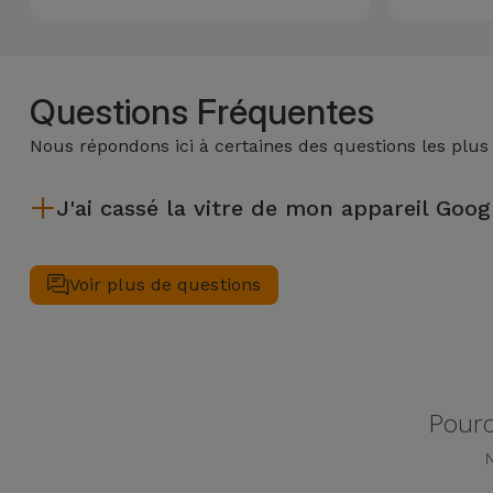
et
Bracelets
Autres
Marques
Questions Fréquentes
Chaînes
de
Voir
Nous répondons ici à certaines des questions les plus
Téléphone
tout
J'ai cassé la vitre de mon appareil Googl
Gadgets
Après avoir réparé la vitre de votre appareil de Google dans u
Voir plus de questions
Hygiène
et
Maison
Portefeuilles,
Pourq
Étuis et Sacs
N
Traceurs et