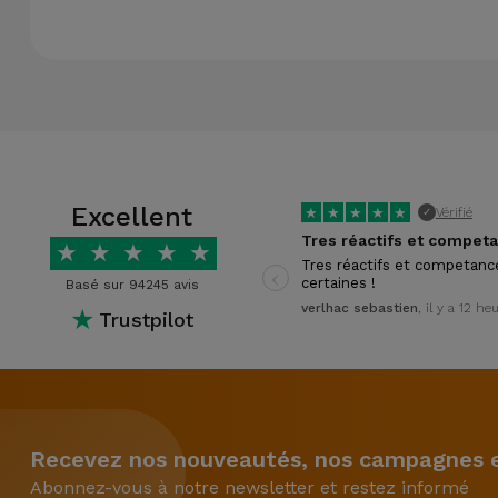
Excellent
★
★
★
★
★
Vérifié
✓
★
★
★
★
★
‹
Tres réactifs et competanc
certaines !
Basé sur 94245 avis
verlhac sebastien
, il y a 12 he
★
Trustpilot
Recevez nos nouveautés, nos campagnes et
Abonnez-vous à notre newsletter et restez informé