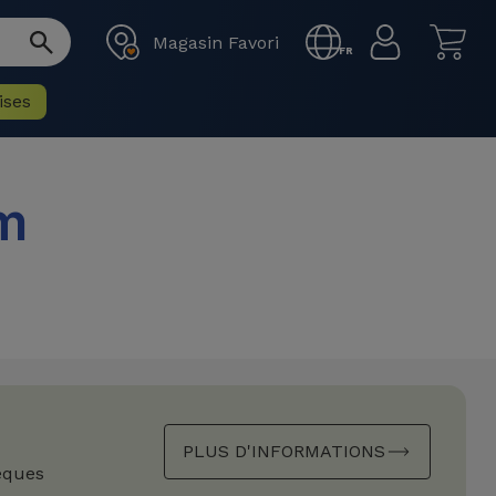
Magasin Favori
FR
ises
m
PLUS D'INFORMATIONS
èques