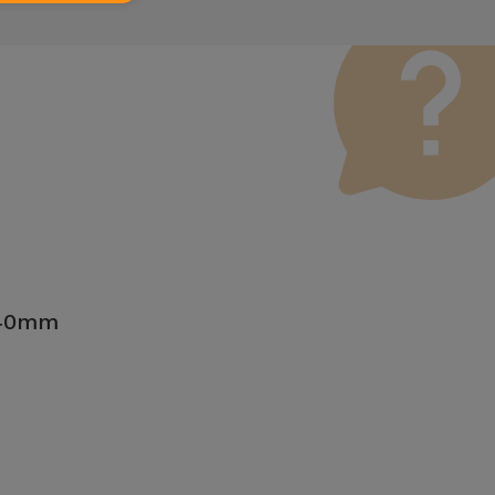
 40mm
ntionne également un service de Transfert de Données (29,95
5 40mm nécessite deux ou plusieurs interventions techniques