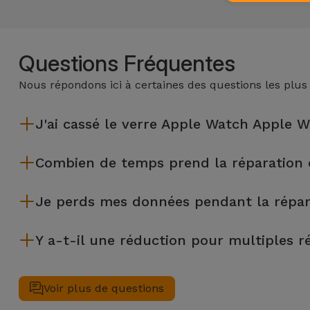
Questions Fréquentes
Nous répondons ici à certaines des questions les plus
J'ai cassé le verre Apple Watch Apple 
iServices effectue des réparations sur place et sous garantie
Combien de temps prend la réparation
La plupart des réparations, comme le remplacement de l'écra
Je perds mes données pendant la répa
Bien que iServices soit spécialiste en réparation immédiate,
Y a-t-il une réduction pour multiples r
€) au cas où tu aurais besoin d'aide pour la gestion des fichier
Oui. Chez iServices, nous valorisons la maintenance complèt
réalisées simultanément, nous appliquons une remise de 25% 
Voir plus de questions