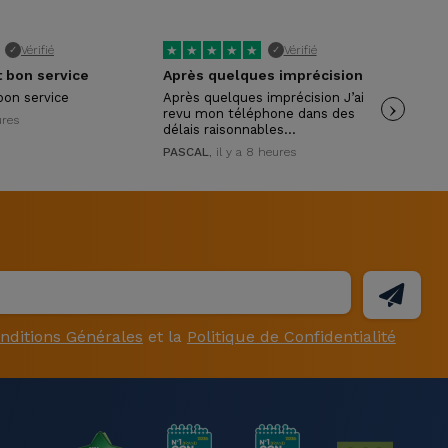
★
★
★
★
★
★
Vérifié
Vérifié
✓
✓
t bon service
Après quelques imprécision
Sup
bon service
Après quelques imprécision J’ai
›
Mer
revu mon téléphone dans des
ser
ures
délais raisonnables…
And
PASCAL
, il y a 8 heures
nditions Générales
et la
Politique de Confidentialité