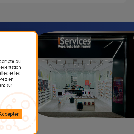
r compte du
présentation
lles et les
uvez en
ent sur
Accepter