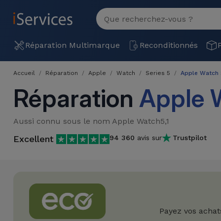
MENU
Voir
tout
Réparation
Réparation Multimarque
Reconditionnés
Multimarque
Accueil
Réparation
Apple
Watch
Series 5
Apple Watch 
Différentes
Reconditionnés
Réparation
Apple 
Causes de
Pannes
iPhone
Produits
Aussi connu sous le nom Apple Watch5,1
Reconditionnés
iPhone
Excellent
94 360
avis sur
Trustpilot
DJI
Magasins
MacBooks
Drones
iPad
Reconditionnés
Promotions
Nouveautés
Macbook
iPads
/ iMac
Reconditionnés
Reprises
Câbles
Payez vos achat