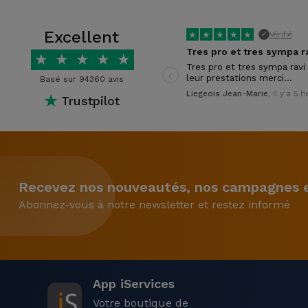
Excellent
★
★
★
★
★
Vérifié
✓
★
★
★
★
★
‹
Tres pro et tres sympa ravi
leur prestations merci…
Basé sur 94360 avis
Liegeois Jean-Marie
, il y a 5 
★
Trustpilot
Recevez nos nouveautés, nos campagnes et
Abonnez-vous à notre newsletter et restez informé
App iServices
Votre boutique de