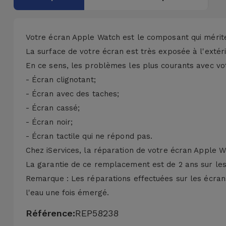
Accessoires
Mobilité,
Votre écran Apple Watch est le composant qui mérite 
Auto et
La surface de votre écran est très exposée à l'extérie
Vélo
En ce sens, les problèmes les plus courants avec vo
- Écran clignotant;
Accessoires
- Écran avec des taches;
d'ordinateur
- Écran cassé;
- Écran noir;
Accessoires
- Écran tactile qui ne répond pas.
iPad et
Chez iServices, la réparation de votre écran Apple W
Tablette
La garantie de ce remplacement est de 2 ans sur les f
Remarque : Les réparations effectuées sur les écrans
Kids
l'eau une fois émergé.
Voir
Référence:
REP58238
tout