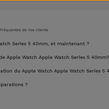
 fréquentes de nos clients
Watch Series 5 40mm, et maintenant ?
 de 2 ans. Trouvez le magasin le plus proche.
 de Apple Watch Apple Watch Series 5 40mm?
n, sont effectuées en environ 20 à 30 minutes.
ration du Apple Watch Apple Watch Series 5
 il est toujours recommandé de faire une sauvegarde. La page me
éparations ?
s.
e de votre équipement. Si votre Apple Watch Apple Watch Series 
sur le montant de la réparation la moins chère.