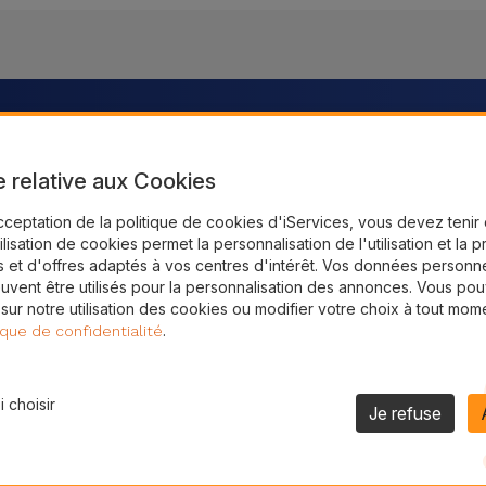
intenant !
e relative aux Cookies
asins au Belgique
cceptation de la politique de cookies d'iServices, vous devez teni
tilisation de cookies permet la personnalisation de l'utilisation et la 
 et d'offres adaptés à vos centres d'intérêt. Vos données personne
uvent être utilisés pour la personnalisation des annonces. Vous po
 sur notre utilisation des cookies ou modifier votre choix à tout mom
.
ique de confidentialité
 choisir
Je refuse