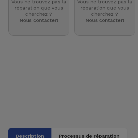
Vous ne trouvez pas la
Vous ne trouvez pas la
et
réparation que vous
réparation que vous
cherchez ?
cherchez ?
Bracelets
Autres
Nous contacter!
Nous contacter!
Marques
Chaînes
de
Voir
Téléphone
tout
Gadgets
Hygiène
et
Maison
Portefeuilles,
Étuis et Sacs
Traceurs et
Description
Processus de réparation