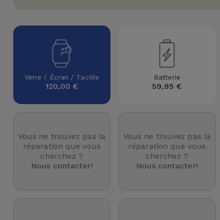
Watch
Apple Watch
Adaptateurs
Reconditionnés
Samsung
Coques et
Samsungs
Protections
Xiaomi
Reconditionnés
d'Écran
Verre / Écran / Tactile
Batterie
Huawei
iMacs
120,00 €
59,95 €
Batteries
Reconditionnés
Externes
Oppo
Consoles de
Chargeurs
Jeux
OnePlus
Vous ne trouvez pas la
Vous ne trouvez pas la
Reconditionnées
réparation que vous
réparation que vous
cherchez ?
cherchez ?
Ecouteurs
Google
Nous contacter!
Nous contacter!
et
Voir
Enceintes
tout
Dyson
Montres
TCL
Connectées