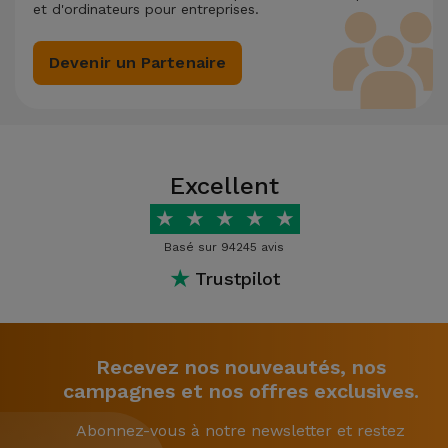
et d'ordinateurs pour entreprises.
Devenir un Partenaire
Excellent
★
★
★
★
★
Basé sur 94245 avis
★
Trustpilot
Recevez nos nouveautés, nos
campagnes et nos offres exclusives.
Abonnez-vous à notre newsletter et restez