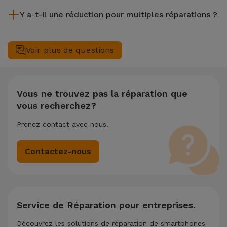
Bien que iServices soit spécialiste en réparation immédiate,
Y a-t-il une réduction pour multiples réparations ?
il est toujours recommandé de faire une sauvegarde. La page
mentionne également un service de Transfert de Données
Oui. Chez iServices, nous valorisons la maintenance
(29,95 €) au cas où tu aurais besoin d'aide pour la gestion
complète de votre équipement. Si votre Apple iPad iPad 10.2
Voir plus de questions
des fichiers.
(2020) nécessite deux ou plusieurs interventions techniques
réalisées simultanément, nous appliquons une remise de
25% sur le montant de la réparation la moins chère.
Vous ne trouvez pas la réparation que
vous recherchez?
Prenez contact avec nous.
Contactez-nous
Service de Réparation pour entreprises.
Découvrez les solutions de réparation de smartphones