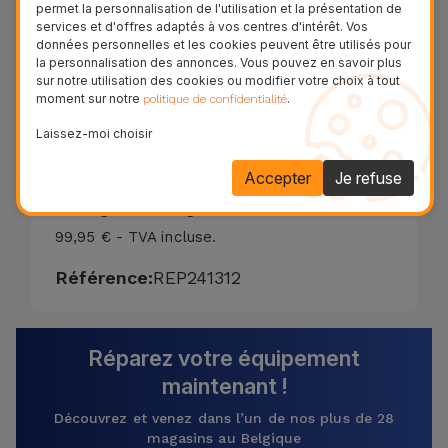
permet la personnalisation de l'utilisation et la présentation de
- Panneaux vert-de-gris à côté de la porte;
services et d'offres adaptés à vos centres d'intérêt. Vos
- Absence de Sonnerie dans les Appels
données personnelles et les cookies peuvent être utilisés pour
la personnalisation des annonces. Vous pouvez en savoir plus
(Uniquement).
sur notre utilisation des cookies ou modifier votre choix à tout
Souvent l'équipement n'est fonctionnel
moment sur notre
.
politique de confidentialité
qu'après nettoyage et sans frais. Si le port
Laissez-moi choisir
de connexion est endommagé, nous
Accepter
Je refuse
échangerons la pièce contre une nouvelle.
Le diagnostic est gratuit !
99,95 € - TVA incluse.
Référence:
REP241312
Réparez votre équipement
maintenant !
Découvrez et venez dans l’un de nos plus de 28
magasins au Belgique