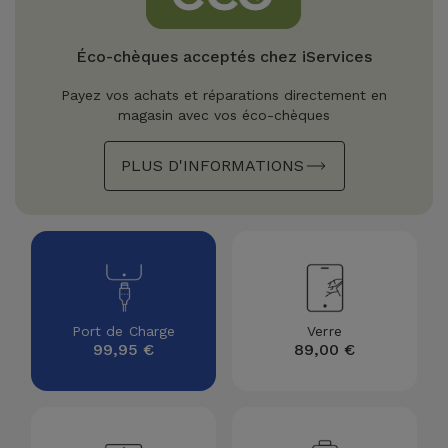
Watch
Apple Watch
Adaptateurs
Reconditionnés
Éco-chèques acceptés chez iServices
Samsung
Coques et
Samsungs
Payez vos achats et réparations directement en
Protections
Xiaomi
Reconditionnés
magasin avec vos éco-chèques
d'Écran
PLUS D'INFORMATIONS
Huawei
iMacs
Batteries
Reconditionnés
Externes
Oppo
Consoles de
Chargeurs
Jeux
OnePlus
Reconditionnées
Ecouteurs
Google
Port de Charge
Verre
et
99,95 €
89,00 €
Voir
Enceintes
tout
Dyson
Montres
TCL
Connectées