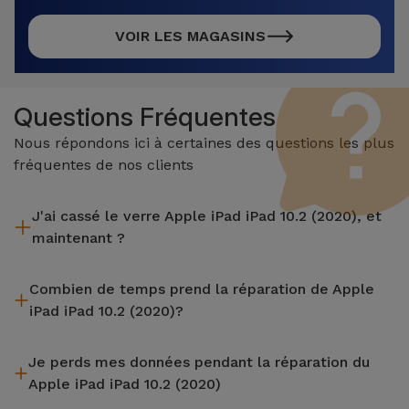
VOIR LES MAGASINS
Questions Fréquentes
Nous répondons ici à certaines des questions les plus
fréquentes de nos clients
J'ai cassé le verre Apple iPad iPad 10.2 (2020), et
maintenant ?
iServices effectue des réparations sur place et sous garantie
Combien de temps prend la réparation de Apple
de 2 ans. Trouvez le magasin le plus proche.
iPad iPad 10.2 (2020)?
La plupart des réparations, comme le remplacement de
Je perds mes données pendant la réparation du
l'écran, sont effectuées en environ 20 à 30 minutes.
Apple iPad iPad 10.2 (2020)