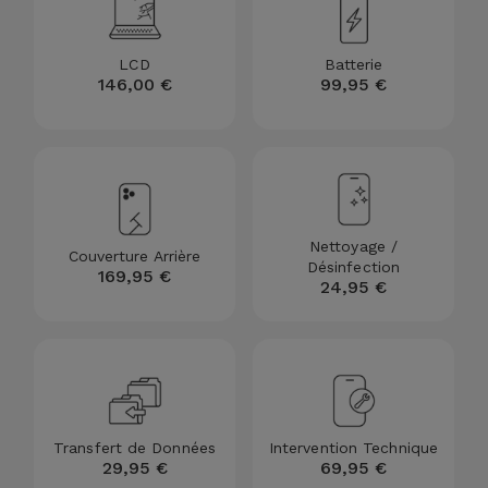
et
Bracelets
Autres
LCD
Batterie
Marques
146,00 €
99,95 €
Chaînes
de
Voir
Téléphone
tout
Gadgets
Nettoyage /
Couverture Arrière
Désinfection
169,95 €
Hygiène
24,95 €
et
Maison
Portefeuilles,
Étuis et Sacs
Transfert de Données
Intervention Technique
29,95 €
69,95 €
Traceurs et