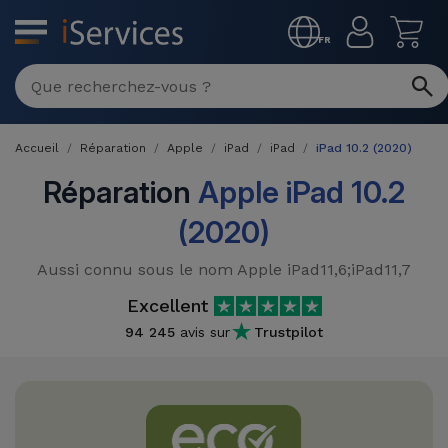
MENU
FR
Réparation
Multimarque
Accueil
Réparation
Apple
iPad
iPad
iPad 10.2 (2020)
Différentes
Reconditionnés
Causes de
Réparation
Apple iPad 10.2
Pannes
iPhone
(2020)
Produits
Reconditionnés
iPhone
Aussi connu sous le nom Apple iPad11,6;iPad11,7
DJI
Magasins
MacBooks
Excellent
Drones
iPad
Reconditionnés
94 245
avis sur
Trustpilot
Promotions
Nouveautés
Macbook
iPads
/ iMac
Reconditionnés
Reprises
Câbles