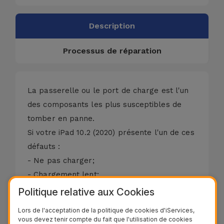
Description
Processus de réparation
La passerelle ou le port de charge est l'un
des composants les plus susceptibles de
tomber en panne.
Si votre iPad 10.2 (2020) présente l'un de ces
défauts :
- Ne pas charger;
- Chargement lent;
- Difficulté de mise en place du câble
Politique relative aux Cookies
Lightning (charge);
Lors de l'acceptation de la politique de cookies d'iServices,
- Signes de corrosion près de la porte;
vous devez tenir compte du fait que l'utilisation de cookies