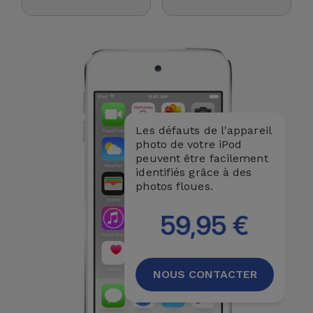
Accessoires
Mobilité,
Auto et
Vélo
Accessoires
Les défauts de l'appareil
d'ordinateur
photo de votre iPod
peuvent être facilement
identifiés grâce à des
Accessoires
photos floues.
iPad et
Tablette
59,95 €
Kids
NOUS CONTACTER
Voir
tout