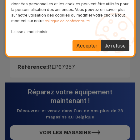
permettent pas une capture d'image ou une
données personnelles et les cookies peuvent être utilisés pour
la personnalisation des annonces. Vous pouvez en savoir plus
mise au point correcte.
sur notre utilisation des cookies ou modifier votre choix à tout
Si la caméra est endommagée, nous
moment sur notre
.
politique de confidentialité
échangerons la pièce contre une nouvelle.
Laissez-moi choisir
Le diagnostic est gratuit !
59,95 € - TVA incluse.
Accepter
Je refuse
Garantie à vie.
Référence:
REP67957
Réparez votre équipement
maintenant !
Découvrez et venez dans l’un de nos plus de 28
magasins au Belgique
VOIR LES MAGASINS