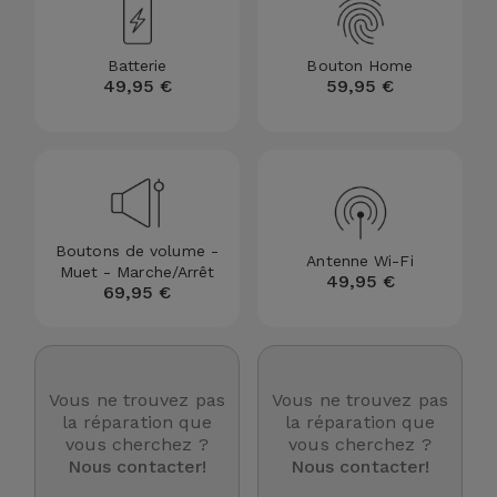
et
Bracelets
Autres
Batterie
Bouton Home
Marques
49,95 €
59,95 €
Chaînes
de
Voir
Téléphone
tout
Gadgets
Boutons de volume -
Antenne Wi-Fi
Muet - Marche/Arrêt
49,95 €
Hygiène
69,95 €
et
Maison
Vous ne trouvez pas
Vous ne trouvez pas
Portefeuilles,
la réparation que
la réparation que
Étuis et Sacs
vous cherchez ?
vous cherchez ?
Nous contacter!
Nous contacter!
Traceurs et