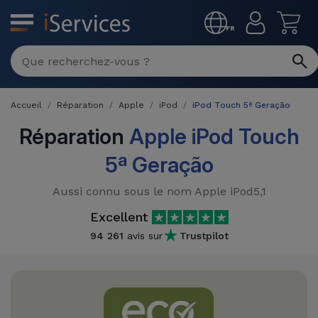
MENU
FR
Réparation
Multimarque
Accueil
Réparation
Apple
iPod
iPod Touch 5ª Geração
Différentes
Reconditionnés
Causes de
Réparation
Apple iPod Touch
Pannes
iPhone
5ª Geração
Produits
Reconditionnés
iPhone
Aussi connu sous le nom Apple iPod5,1
DJI
Magasins
MacBooks
Excellent
Drones
iPad
Reconditionnés
94 261
avis sur
Trustpilot
Promotions
Nouveautés
Macbook
iPads
/ iMac
Reconditionnés
Reprises
Câbles