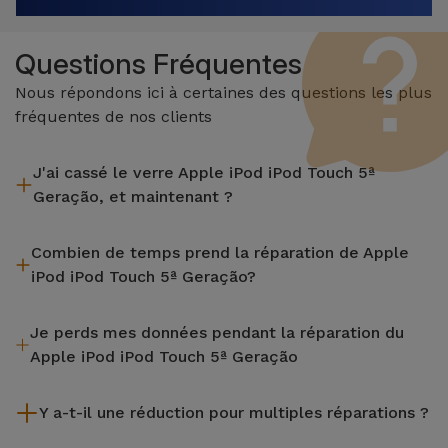
Questions Fréquentes
Nous répondons ici à certaines des questions les plus
fréquentes de nos clients
J'ai cassé le verre Apple iPod iPod Touch 5ª
Geração, et maintenant ?
iServices effectue des réparations sur place et sous garantie
Combien de temps prend la réparation de Apple
de 2 ans. Trouvez le magasin le plus proche.
iPod iPod Touch 5ª Geração?
La plupart des réparations, comme le remplacement de
Je perds mes données pendant la réparation du
l'écran, sont effectuées en environ 20 à 30 minutes.
Apple iPod iPod Touch 5ª Geração
Bien que iServices soit spécialiste en réparation immédiate,
Y a-t-il une réduction pour multiples réparations ?
il est toujours recommandé de faire une sauvegarde. La page
mentionne également un service de Transfert de Données
Oui. Chez iServices, nous valorisons la maintenance