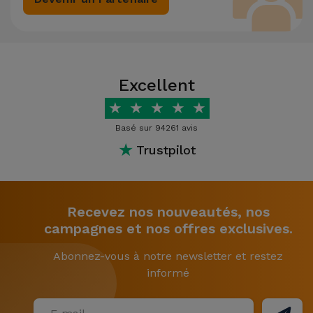
Excellent
★
★
★
★
★
Basé sur 94261 avis
★
Trustpilot
Recevez nos nouveautés, nos
campagnes et nos offres exclusives.
Abonnez-vous à notre newsletter et restez
informé