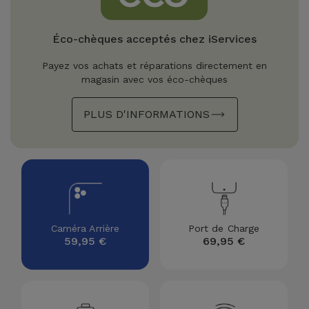
Watch
Apple Watch
Adaptateurs
Reconditionnés
Éco-chèques acceptés chez iServices
Samsung
Coques et
Samsungs
Payez vos achats et réparations directement en
Protections
Xiaomi
Reconditionnés
magasin avec vos éco-chèques
d'Écran
PLUS D'INFORMATIONS
Huawei
iMacs
Batteries
Reconditionnés
Externes
Oppo
Consoles de
Chargeurs
Jeux
OnePlus
Reconditionnées
Ecouteurs
Google
Caméra Arrière
Port de Charge
et
59,95 €
69,95 €
Voir
Enceintes
tout
Dyson
Montres
TCL
Connectées