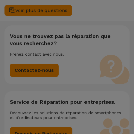
(29,95 €) au cas où tu aurais besoin d'aide pour la gestion
complète de votre équipement. Si votre Apple iPod iPod
Voir plus de questions
des fichiers.
Touch 5ª Geração nécessite deux ou plusieurs interventions
techniques réalisées simultanément, nous appliquons une
remise de 25% sur le montant de la réparation la moins
chère.
Vous ne trouvez pas la réparation que
vous recherchez?
Prenez contact avec nous.
Contactez-nous
Service de Réparation pour entreprises.
Découvrez les solutions de réparation de smartphones
et d'ordinateurs pour entreprises.
Devenir un Partenaire