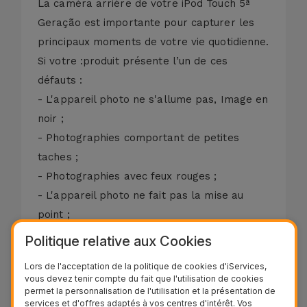
La caméra arrière de votre iPod Touch 5ª
Geração est importante pour capturer les
principaux moments de votre vie quotidienne.
Si votre :produit présente l’un de ces
défauts :
- L'appareil photo ne s'allume pas, Image en
noir ;
- Photographies comportant de petites
taches ;
- Photographies avec feux rouges ;
- L'appareil photo ne fait pas la mise au
point ;
- Caméra avec image inversée ;
Politique relative aux Cookies
- Chambre à Risques ;
Lors de l'acceptation de la politique de cookies d'iServices,
- Appareil photo avec image déformée.
vous devez tenir compte du fait que l'utilisation de cookies
Il y a souvent des impuretés qui ne
permet la personnalisation de l'utilisation et la présentation de
services et d'offres adaptés à vos centres d'intérêt. Vos