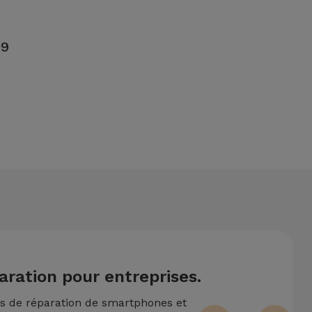
09
ntionne également un service de Transfert de Données (29,95
09 nécessite deux ou plusieurs interventions techniques
aration pour entreprises.
ns de réparation de smartphones et