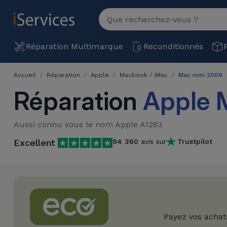
MENU
Voir
tout
Réparation
Réparation Multimarque
Reconditionnés
Multimarque
Accueil
Réparation
Apple
Macbook / iMac
Mac mini 2009
Différentes
Reconditionnés
Réparation
Apple 
Causes de
Pannes
iPhone
Produits
Aussi connu sous le nom Apple A1283
Reconditionnés
iPhone
Excellent
94 360
avis sur
Trustpilot
DJI
Magasins
MacBooks
Drones
iPad
Reconditionnés
Promotions
Nouveautés
Macbook
iPads
/ iMac
Reconditionnés
Reprises
Câbles
Payez vos achat