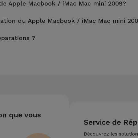
 de Apple Macbook / iMac Mac mini 2009?
n, sont effectuées en environ 20 à 30 minutes.
ation du Apple Macbook / iMac Mac mini 20
 il est toujours recommandé de faire une sauvegarde. La page me
éparations ?
s.
e de votre équipement. Si votre Apple Macbook / iMac Mac mini 20
sur le montant de la réparation la moins chère.
ion que vous
Service de Rép
Découvrez les solutio