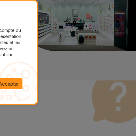
r compte du
présentation
lles et les
uvez en
ent sur
Accepter