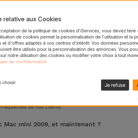
e relative aux Cookies
cceptation de la politique de cookies d'iServices, vous devez teni
tilisation de cookies permet la personnalisation de l'utilisation et la 
 et d'offres adaptés à vos centres d'intérêt. Vos données personne
uvent être utilisés pour la personnalisation des annonces. Vous po
 sur notre utilisation des cookies ou modifier votre choix à tout mom
.
ique de confidentialité
 choisir
Je refuse
 fréquentes de nos clients
ac Mac mini 2009, et maintenant ?
 de 2 ans. Trouvez le magasin le plus proche.