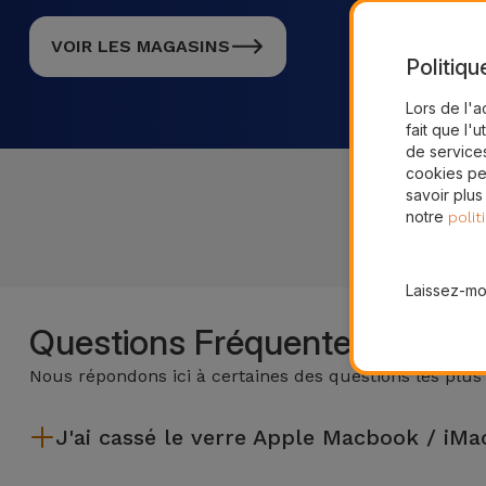
VOIR LES MAGASINS
Politiqu
Lors de l'a
fait que l'u
de services
cookies pe
savoir plus
notre
polit
Laissez-moi
Questions Fréquentes
Nous répondons ici à certaines des questions les plus
J'ai cassé le verre Apple Macbook / iM
iServices effectue des réparations sur place et sous garantie