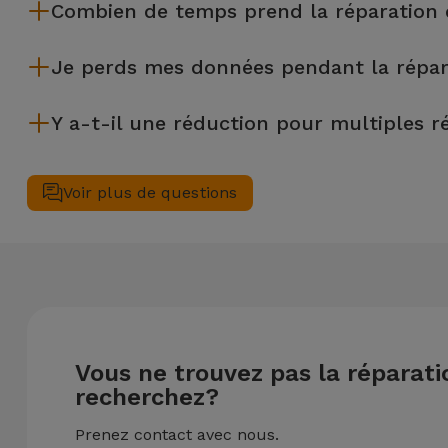
Combien de temps prend la réparation
La plupart des réparations, comme le remplacement de l'écra
Je perds mes données pendant la répar
Bien que iServices soit spécialiste en réparation immédiate,
Y a-t-il une réduction pour multiples r
€) au cas où tu aurais besoin d'aide pour la gestion des fichier
Oui. Chez iServices, nous valorisons la maintenance complèt
réalisées simultanément, nous appliquons une remise de 25% 
Voir plus de questions
Vous ne trouvez pas la réparat
recherchez?
Prenez contact avec nous.