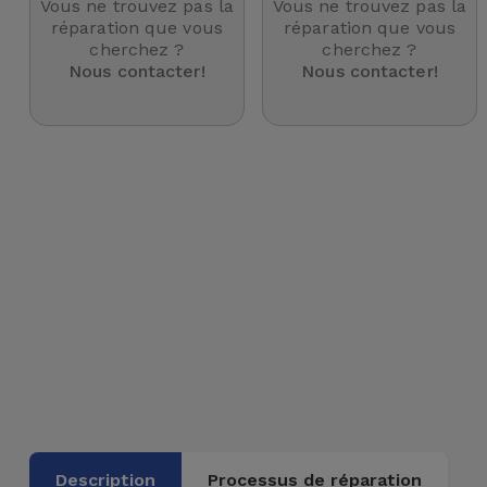
Vous ne trouvez pas la
Vous ne trouvez pas la
et
réparation que vous
réparation que vous
cherchez ?
cherchez ?
Bracelets
Autres
Nous contacter!
Nous contacter!
Marques
Chaînes
de
Voir
Téléphone
tout
Gadgets
Hygiène
et
Maison
Portefeuilles,
Étuis et Sacs
Traceurs et
Description
Processus de réparation