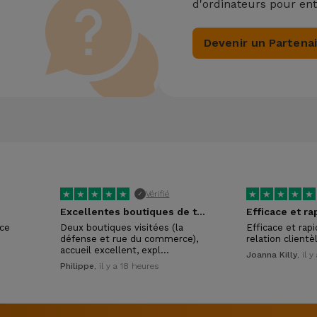
d'ordinateurs pour ent
Devenir un Partena
★
★
★
★
★
★
★
★
★
★
Vérifié
✓
Excellentes boutiques de téléphonie reconditionnée
Efficace et ra
ice
Deux boutiques visitées (la
Efficace et rap
défense et rue du commerce),
relation clientè
accueil excellent, expl…
Joanna Killy
, il 
Philippe
, il y a 18 heures