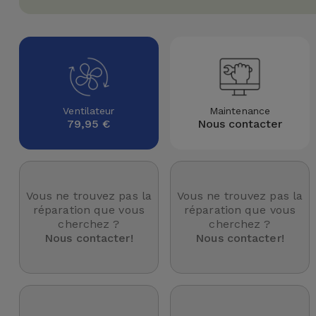
Watch
Apple Watch
Adaptateurs
Reconditionnés
Samsung
Coques et
Samsungs
Protections
Xiaomi
Reconditionnés
d'Écran
Ventilateur
Maintenance
Huawei
iMacs
79,95 €
Nous contacter
Batteries
Reconditionnés
Externes
Oppo
Consoles de
Chargeurs
Jeux
OnePlus
Vous ne trouvez pas la
Vous ne trouvez pas la
Reconditionnées
réparation que vous
réparation que vous
cherchez ?
cherchez ?
Ecouteurs
Google
Nous contacter!
Nous contacter!
et
Voir
Enceintes
tout
Dyson
Montres
TCL
Connectées