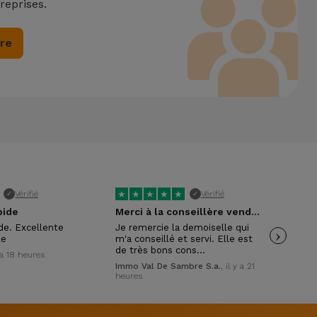
reprises.
ire
★
★
★
★
★
★
Vérifié
Vérifié
✓
✓
pide
Merci à la conseillère vendeuse
ide. Excellente
Je remercie la demoiselle qui
›
Trè
le
m'a conseillé et servi. Elle est
pol
de très bons cons…
y a 18 heures
Wil
Immo Val De Sambre S.a.
, il y a 21
heures