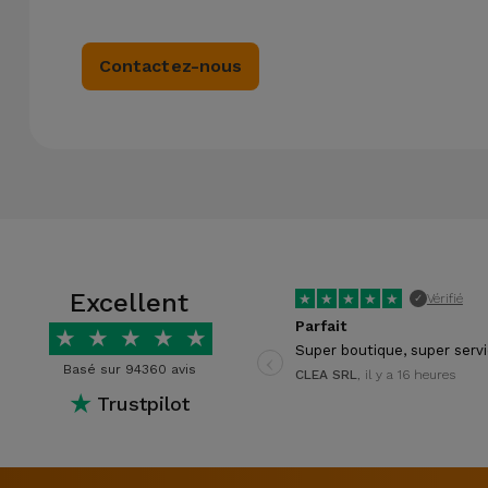
Contactez-nous
Excellent
★
★
★
★
★
Vérifié
✓
Parfait
★
★
★
★
★
‹
Super boutique, super serv
Basé sur 94360 avis
CLEA SRL
, il y a 16 heures
★
Trustpilot