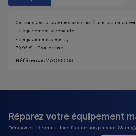
Accessoires
Mobilité,
Certains des problèmes associés à une panne du venti
Auto et
- L'équipement surchauffe;
Vélo
- L'équipement s'éteint;
79,95 € - TVA incluse.
Accessoires
Référence:
MAC96308
d'ordinateur
Accessoires
iPad et
Tablette
Kids
Réparez votre équipement ma
Voir
Découvrez et venez dans l’un de nos plus de 28 mag
tout