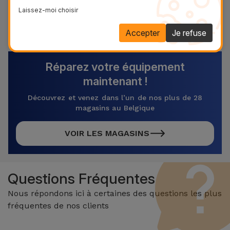
499,95 € - TVA incluse.
Laissez-moi choisir
Référence:
MAC94250
Accepter
Je refuse
Réparez votre équipement
maintenant !
Découvrez et venez dans l’un de nos plus de 28
magasins au Belgique
VOIR LES MAGASINS
Questions Fréquentes
Nous répondons ici à certaines des questions les plus
fréquentes de nos clients