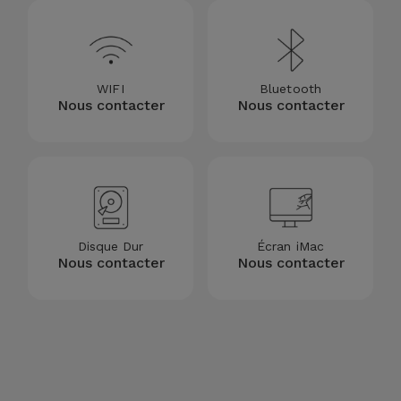
Accessoires
Mobilité,
Auto et
WIFI
Bluetooth
Nous contacter
Nous contacter
Vélo
Accessoires
d'ordinateur
Accessoires
Disque Dur
Écran iMac
iPad et
Nous contacter
Nous contacter
Tablette
Kids
Voir
tout