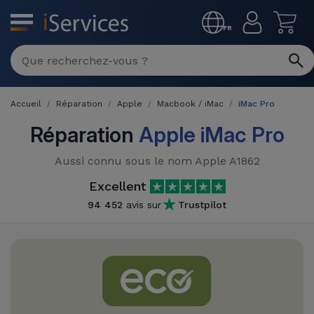
MENU
FR
Réparation
Multimarque
Accueil
Réparation
Apple
Macbook / iMac
iMac Pro
Différentes
Reconditionnés
Causes de
Réparation
Apple iMac Pro
Pannes
iPhone
Produits
Aussi connu sous le nom Apple A1862
Reconditionnés
iPhone
Excellent
DJI
Magasins
94 452
avis sur
Trustpilot
MacBooks
Drones
iPad
Reconditionnés
Promotions
Nouveautés
Macbook
iPads
/ iMac
Reconditionnés
Reprises
Câbles