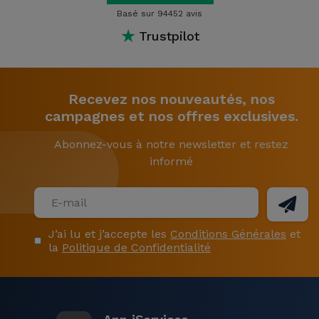
Basé sur 94452 avis
★
Trustpilot
Recevez nos nouveautés, nos
campagnes et nos offres exclusives.
Abonnez-vous à notre newsletter et restez
informé
J’ai lu et j’accepte les
Conditions Générales
et
la
Politique de Confidentialité