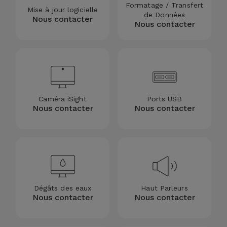
Formatage / Transfert
Mise à jour logicielle
et
de Données
Nous contacter
Bracelets
Nous contacter
Autres
Marques
Chaînes
de
Voir
Téléphone
tout
Caméra iSight
Ports USB
Gadgets
Nous contacter
Nous contacter
Hygiène
et
Maison
Portefeuilles,
Dégâts des eaux
Haut Parleurs
Étuis et Sacs
Nous contacter
Nous contacter
Traceurs et