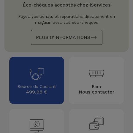
Watch
Apple Watch
Éco-chèques acceptés chez iServices
Adaptateurs
Reconditionnés
Payez vos achats et réparations directement en
Samsung
magasin avec vos éco-chèques
Coques et
Samsungs
Protections
Xiaomi
Reconditionnés
PLUS D'INFORMATIONS
d'Écran
Huawei
iMacs
Batteries
Reconditionnés
Externes
Oppo
Consoles de
Chargeurs
Jeux
OnePlus
Source de Courant
Ram
Reconditionnées
499,95 €
Nous contacter
Ecouteurs
Google
et
Voir
Enceintes
tout
Dyson
Montres
TCL
Connectées