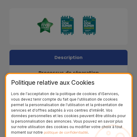
Description
Processus de réparation
Politique relative aux Cookies
Lors de l'acceptation de la politique de cookies d'iServices,
Si le iMac Pro ne semble pas branché et que
vous devez tenir compte du fait que l'utilisation de cookies
permet la personnalisation de l'utilisation et la présentation de
la batterie ne se charge pas (le cas
services et d'offres adaptés à vos centres d'intérêt. Vos
échéant), l'alimentation de la batterie devra
données personnelles et les cookies peuvent être utilisés pour
la personnalisation des annonces. Vous pouvez en savoir plus
être remplacée.
sur notre utilisation des cookies ou modifier votre choix à tout
Le diagnostic est gratuit!
moment sur notre
.
politique de confidentialité