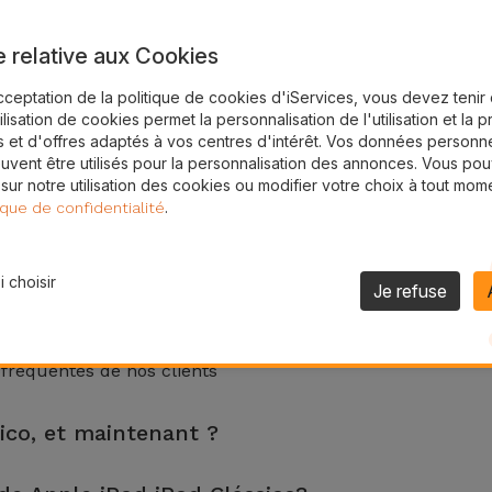
e relative aux Cookies
cceptation de la politique de cookies d'iServices, vous devez teni
tilisation de cookies permet la personnalisation de l'utilisation et la 
 et d'offres adaptés à vos centres d'intérêt. Vos données personne
uvent être utilisés pour la personnalisation des annonces. Vous po
 sur notre utilisation des cookies ou modifier votre choix à tout mom
.
ique de confidentialité
 choisir
Je refuse
 fréquentes de nos clients
sico, et maintenant ?
 de 2 ans. Trouvez le magasin le plus proche.