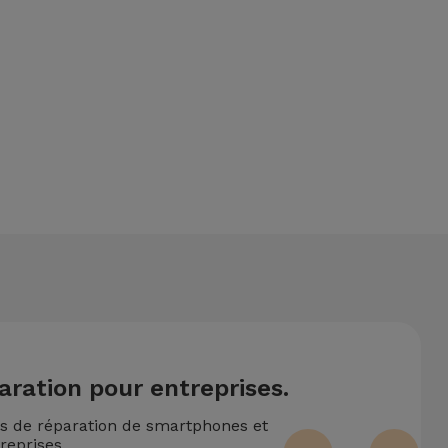
ntionne également un service de Transfert de Données (29,95
 deux ou plusieurs interventions techniques réalisées
aration pour entreprises.
ns de réparation de smartphones et
reprises.