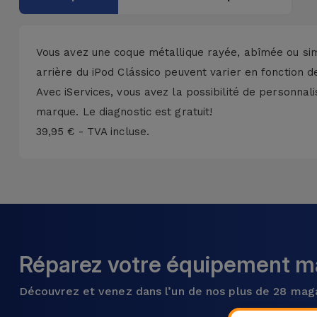
Accessoires
Mobilité,
Vous avez une coque métallique rayée, abîmée ou sim
Auto et
arrière du iPod Clássico peuvent varier en fonction 
Vélo
Avec iServices, vous avez la possibilité de personnal
marque. Le diagnostic est gratuit!
Accessoires
39,95 € - TVA incluse.
d'ordinateur
Accessoires
iPad et
Tablette
Kids
Réparez votre équipement ma
Découvrez et venez dans l’un de nos plus de 28 mag
Voir
tout