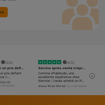
ire
★
★
★
★
★
★
Vérifié
Vérifié
✓
✓
Excellent pour un prix defiant toute…
Service après-vente irréprochable !
un prix defiant
Comme d'habitude, une
›
Exc
nce !!…
excellente expérience chez
con
iService ! J'avais acheté un iP…
mon
EAU DE
 a 16 heures
Alaoui Mrani Morad
, il y a 18 heures
Isa