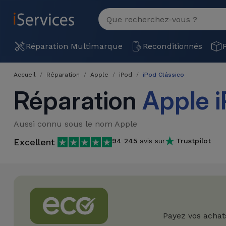
MENU
Voir
tout
Réparation
Réparation Multimarque
Reconditionnés
Multimarque
Accueil
Réparation
Apple
iPod
iPod Clássico
Différentes
Reconditionnés
Réparation
Apple i
Causes de
Pannes
iPhone
Produits
Aussi connu sous le nom Apple
Reconditionnés
iPhone
Excellent
94 245
avis sur
Trustpilot
DJI
Magasins
MacBooks
Drones
iPad
Reconditionnés
Promotions
Nouveautés
Macbook
iPads
/ iMac
Reconditionnés
Reprises
Câbles
Payez vos achat