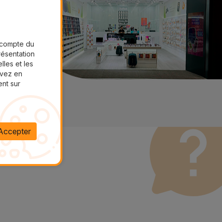
r compte du
présentation
lles et les
uvez en
ent sur
Accepter