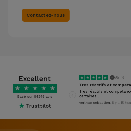
Contactez-nous
Excellent
★
★
★
★
★
Vérifié
✓
★
★
★
★
★
‹
Tres réactifs et competanc
certaines !
Basé sur 94245 avis
verlhac sebastien
, il y a 15 he
★
Trustpilot