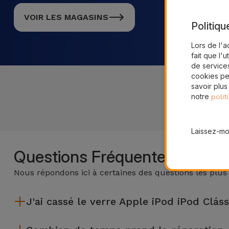
VOIR LES MAGASINS
Politiqu
Lors de l'a
fait que l'u
de services
cookies pe
savoir plus
notre
polit
Laissez-moi
Questions Fréquentes
Nous répondons ici à certaines des questions les plus
J'ai cassé le verre Apple iPod iPod Clás
iServices effectue des réparations sur place et sous garantie