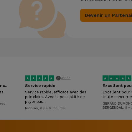
Devenir un Partena
★
★
★
★
★
★
★
★
★
★
Vérifié
✓
Tres réactifs et competances certaines !
Service rapide
es
Service rapide, efficace avec des
Excellent pour 
prix clairs. Avec la possibilité de
toute concurre
payer par…
ures
GERAUD DUMONC
BERGENDAL
, il y
Nicolas
, il y a 16 heures