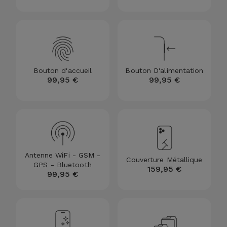
Accessoires
Mobilité,
Auto et
Vélo
Bouton d'accueil
Bouton D'alimentation
99,95 €
99,95 €
Accessoires
d'ordinateur
Accessoires
iPad et
Tablette
Antenne WiFi - GSM -
Couverture Métallique
GPS - Bluetooth
159,95 €
99,95 €
Kids
Voir
tout