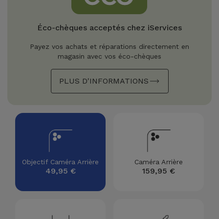
Watch
Apple Watch
Adaptateurs
Reconditionnés
Éco-chèques acceptés chez iServices
Samsung
Coques et
Samsungs
Payez vos achats et réparations directement en
Protections
Xiaomi
Reconditionnés
magasin avec vos éco-chèques
d'Écran
PLUS D'INFORMATIONS
Huawei
iMacs
Batteries
Reconditionnés
Externes
Oppo
Consoles de
Chargeurs
Jeux
OnePlus
Reconditionnées
Ecouteurs
Google
Objectif Caméra Arrière
Caméra Arrière
et
49,95 €
159,95 €
Voir
Enceintes
tout
Dyson
Montres
TCL
Connectées