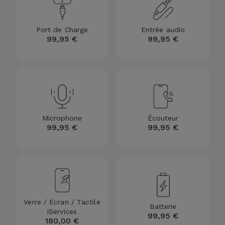
et
Bracelets
Autres
Port de Charge
Entrée audio
Marques
99,95 €
99,95 €
Chaînes
de
Voir
Téléphone
tout
Gadgets
Microphone
Écouteur
99,95 €
99,95 €
Hygiène
et
Maison
Portefeuilles,
Étuis et Sacs
Verre / Ecran / Tactile
Batterie
iServices
99,95 €
180,00 €
Traceurs et