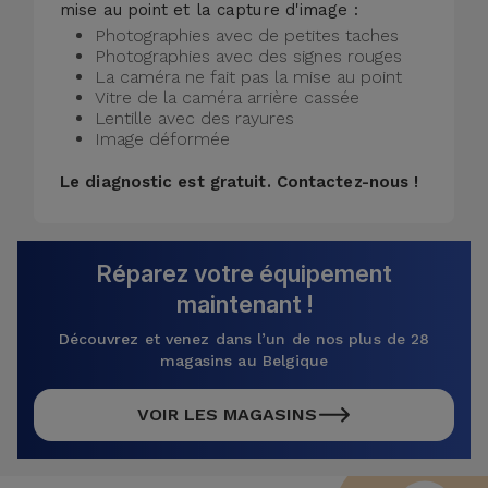
mise au point et la capture d'image :
Photographies avec de petites taches
Photographies avec des signes rouges
La caméra ne fait pas la mise au point
Vitre de la caméra arrière cassée
Lentille avec des rayures
Image déformée
Le diagnostic est gratuit.
Contactez-nous !
Réparez votre équipement
maintenant !
Découvrez et venez dans l’un de nos plus de 28
magasins au Belgique
VOIR LES MAGASINS