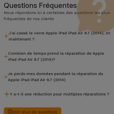
Questions Fréquentes
Nous répondons ici à certaines des questions les plus
fréquentes de nos clients
J'ai cassé le verre Apple iPad iPad Air 9.7 (2014), et
maintenant ?
iServices effectue des réparations sur place et sous garantie
Combien de temps prend la réparation de Apple
de 2 ans. Trouvez le magasin le plus proche.
iPad iPad Air 9.7 (2014)?
La plupart des réparations, comme le remplacement de
Je perds mes données pendant la réparation du
l'écran, sont effectuées en environ 20 à 30 minutes.
Apple iPad iPad Air 9.7 (2014)
Bien que iServices soit spécialiste en réparation immédiate,
Y a-t-il une réduction pour multiples réparations ?
il est toujours recommandé de faire une sauvegarde. La page
mentionne également un service de Transfert de Données
Oui. Chez iServices, nous valorisons la maintenance
(29,95 €) au cas où tu aurais besoin d'aide pour la gestion
complète de votre équipement. Si votre Apple iPad iPad Air
Voir plus de questions
des fichiers.