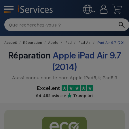
MENU
FR
Réparation
Multimarque
Accueil
Réparation
Apple
iPad
iPad Air
iPad Air 9.7 (2014)
Différentes
Reconditionnés
Causes de
Réparation
Apple iPad Air 9.7
Pannes
iPhone
(2014)
Produits
Reconditionnés
iPhone
Aussi connu sous le nom Apple iPad5,4;iPad5,3
DJI
Magasins
MacBooks
Excellent
Drones
iPad
Reconditionnés
94 452
avis sur
Trustpilot
Promotions
Nouveautés
Macbook
iPads
/ iMac
Reconditionnés
Reprises
Câbles