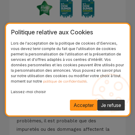
Politique relative aux Cookies
Description
Lors de l'acceptation de la politique de cookies d'iServices,
vous devez tenir compte du fait que l'utilisation de cookies
permet la personnalisation de l'utilisation et la présentation de
Processus de réparation
services et d'offres adaptés à vos centres d'intérêt. Vos
données personnelles et les cookies peuvent être utilisés pour
la personnalisation des annonces. Vous pouvez en savoir plus
sur notre utilisation des cookies ou modifier votre choix à tout
La lentille de la caméra arrière de votre
moment sur notre
.
politique de confidentialité
iPad Air 9.7 (2014)
est essentielle pour
Laissez-moi choisir
capturer les moments du quotidien avec
netteté et qualité.
Accepter
Je refuse
Si votre équipement présente l'un de ces
problèmes, il est probable que des
impuretés ou des dommages affectent la