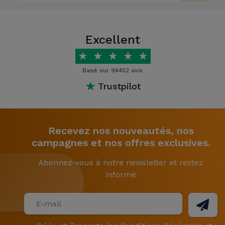
Excellent
★
★
★
★
★
Basé sur 94452 avis
★
Trustpilot
Recevez nos nouveautés, nos
campagnes et nos offres exclusives.
Abonnez-vous à notre newsletter et restez
informé