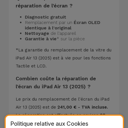
réparation de l'écran ?
Diagnostic gratuit
Remplacement par un
Écran OLED
identique à l'original
Nettoyage
de l'appareil
Garantie à vie
* sur la pièce
*La garantie du remplacement de la vitre du
iPad Air 13 (2025) est à vie pour les fonctions
Tactile et LCD.
Combien coûte la réparation de
l'écran du iPad Air 13 (2025) ?
Le prix du remplacement de l'écran du iPad
Air 13 (2025) est de
241,00 € - TVA incluse.
La réparation est effectuée en environ
20
Politique relative aux Cookies
minutes
, sans rendez-vous.