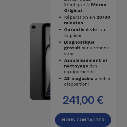
identique à
l'écran
et
Original
Bracelets
Autres
Réparation en
20/30
Marques
minutes
Chaînes
Garantie à vie
sur
la pièce
de
Voir
Diagnostique
Téléphone
tout
gratuit
sans rendez-
vous
Gadgets
Assainissement et
nettoyage
des
équipements
Hygiène
28 magasins
à votre
et
disposition!
Maison
241,00 €
Portefeuilles,
Étuis et Sacs
NOUS CONTACTER
Traceurs et