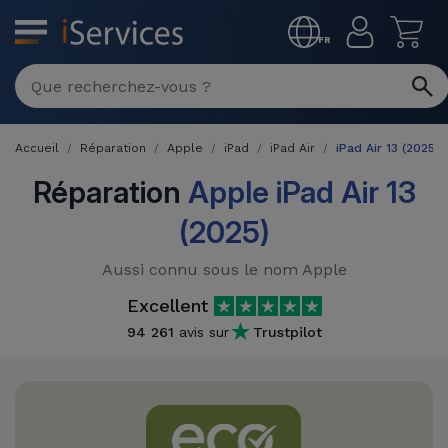
MENU
FR
Réparation
Multimarque
Accueil
Réparation
Apple
iPad
iPad Air
iPad Air 13 (2025)
Différentes
Reconditionnés
Causes de
Réparation
Apple iPad Air 13
Pannes
iPhone
(2025)
Produits
Reconditionnés
iPhone
Aussi connu sous le nom Apple
DJI
Magasins
MacBooks
Excellent
Drones
iPad
Reconditionnés
94 261
avis sur
Trustpilot
Promotions
Nouveautés
Macbook
iPads
/ iMac
Reconditionnés
Reprises
Câbles