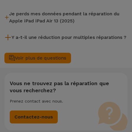
La plupart des réparations, comme le remplacement de
Je perds mes données pendant la réparation du
l'écran, sont effectuées en environ 20 à 30 minutes.
Apple iPad iPad Air 13 (2025)
Bien que iServices soit spécialiste en réparation immédiate,
Y a-t-il une réduction pour multiples réparations ?
il est toujours recommandé de faire une sauvegarde. La page
mentionne également un service de Transfert de Données
Oui. Chez iServices, nous valorisons la maintenance
(29,95 €) au cas où tu aurais besoin d'aide pour la gestion
complète de votre équipement. Si votre Apple iPad iPad Air
Voir plus de questions
des fichiers.
13 (2025) nécessite deux ou plusieurs interventions
techniques réalisées simultanément, nous appliquons une
remise de 25% sur le montant de la réparation la moins
chère.
Vous ne trouvez pas la réparation que
vous recherchez?
Prenez contact avec nous.
Contactez-nous