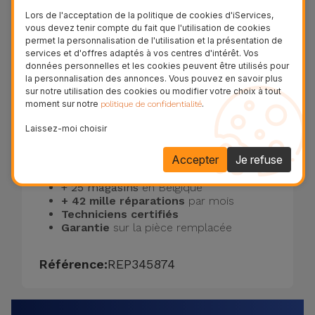
Lors de l'acceptation de la politique de cookies d'iServices,
Réparer ou acheter un neuf ?
vous devez tenir compte du fait que l'utilisation de cookies
permet la personnalisation de l'utilisation et la présentation de
Réparer l'écran de votre iPad Air 13 (2025)
services et d'offres adaptés à vos centres d'intérêt. Vos
données personnelles et les cookies peuvent être utilisés pour
est beaucoup plus économique que d'acheter
la personnalisation des annonces. Vous pouvez en savoir plus
un nouvel appareil. En
seulement 20
sur notre utilisation des cookies ou modifier votre choix à tout
moment sur notre
.
politique de confidentialité
minutes
, vous retrouvez les performances
et évitez un investissement important.
Laissez-moi choisir
Pourquoi choisir iServices ?
Accepter
Je refuse
+ 25 magasins
en Belgique
+ 42 mille réparations
par mois
Techniciens certifiés
Garantie
sur la pièce remplacée
Référence:
REP345874