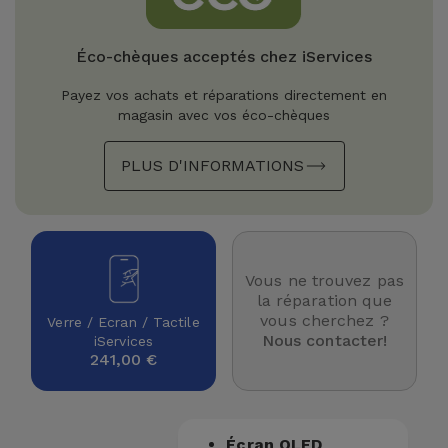
Watch
Apple Watch
Adaptateurs
Reconditionnés
Éco-chèques acceptés chez iServices
Samsung
Coques et
Samsungs
Payez vos achats et réparations directement en
Protections
Xiaomi
Reconditionnés
magasin avec vos éco-chèques
d'Écran
PLUS D'INFORMATIONS
Huawei
iMacs
Batteries
Reconditionnés
Externes
Oppo
Consoles de
Chargeurs
Jeux
OnePlus
Vous ne trouvez pas
Reconditionnées
la réparation que
Ecouteurs
vous cherchez ?
Verre / Ecran / Tactile
Google
Nous contacter!
iServices
et
Voir
241,00 €
Enceintes
tout
Dyson
Montres
TCL
Écran OLED
Connectées