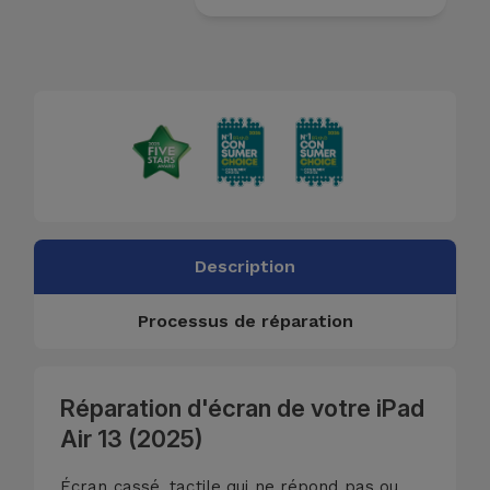
Accessoires
Mobilité,
Auto et
Vélo
Accessoires
d'ordinateur
Description
Accessoires
iPad et
Processus de réparation
Tablette
Kids
Réparation d'écran de votre iPad
Air 13 (2025)
Voir
tout
Écran cassé, tactile qui ne répond pas ou