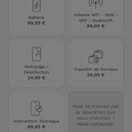
et
Bracelets
Autres
Antenne WiFi - GSM -
Batterie
GPS - Bluetooth
Marques
99,95 €
99,95 €
Chaînes
de
Voir
Téléphone
tout
Gadgets
Nettoyage /
Transfert de Données
Désinfection
29,95 €
Hygiène
24,95 €
et
Maison
Vous ne trouvez pas
Portefeuilles,
la réparation que
Étuis et Sacs
vous cherchez ?
Intervention Technique
Nous contacter!
69,95 €
Traceurs et