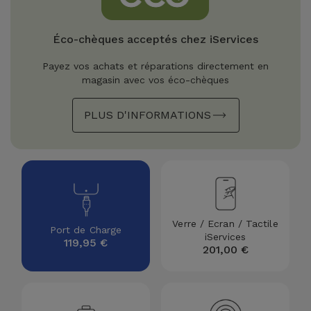
Watch
Apple Watch
Adaptateurs
Reconditionnés
Éco-chèques acceptés chez iServices
Samsung
Coques et
Samsungs
Payez vos achats et réparations directement en
Protections
Xiaomi
Reconditionnés
magasin avec vos éco-chèques
d'Écran
PLUS D'INFORMATIONS
Huawei
iMacs
Batteries
Reconditionnés
Externes
Oppo
Consoles de
Chargeurs
Jeux
OnePlus
Reconditionnées
Ecouteurs
Verre / Ecran / Tactile
Google
Port de Charge
iServices
et
119,95 €
Voir
201,00 €
Enceintes
tout
Dyson
Montres
TCL
Connectées