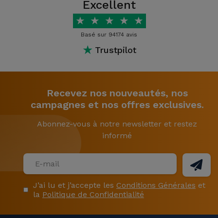
Excellent
★
★
★
★
★
Basé sur 94174 avis
★
Trustpilot
Recevez nos nouveautés, nos
campagnes et nos offres exclusives.
Abonnez-vous à notre newsletter et restez
informé
J’ai lu et j’accepte les
Conditions Générales
et
la
Politique de Confidentialité