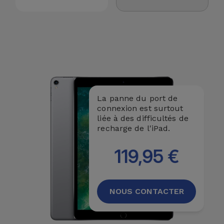
Accessoires
Mobilité,
Auto et
Vélo
Accessoires
La panne du port de
d'ordinateur
connexion est surtout
liée à des difficultés de
Accessoires
recharge de l'iPad.
iPad et
119,95 €
Tablette
Kids
NOUS CONTACTER
Voir
tout