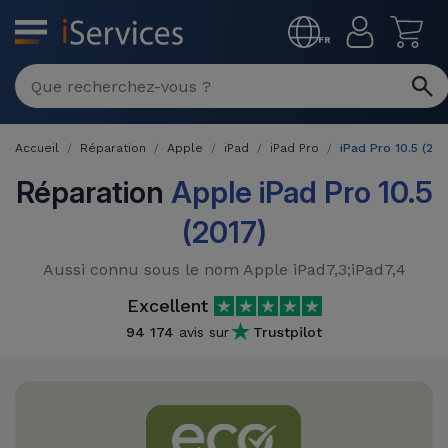
MENU
FR
Réparation
Multimarque
Accueil
Réparation
Apple
iPad
iPad Pro
iPad Pro 10.5 (201
Différentes
Reconditionnés
Causes de
Réparation
Apple iPad Pro 10.5
Pannes
iPhone
(2017)
Produits
Reconditionnés
iPhone
Aussi connu sous le nom Apple iPad7,3;iPad7,4
DJI
Magasins
MacBooks
Excellent
Drones
iPad
Reconditionnés
94 174
avis sur
Trustpilot
Promotions
Nouveautés
Macbook
iPads
/ iMac
Reconditionnés
Reprises
Câbles