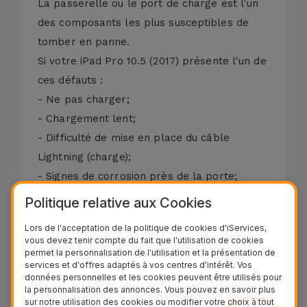
La passerelle ou le port de charge est l'un
des composants les plus susceptibles de
tomber en panne.
Si votre iPad Pro 10.5 (2017) présente l'un de
ces défauts :
- Ne pas charger;
- Chargement lent;
- Difficulté de mise en place du câble
Lightning (charge);
- Signes de corrosion près de la porte;
- Panneaux vert-de-gris à côté de la porte;
Politique relative aux Cookies
- Absence de Sonnerie dans les Appels
Lors de l'acceptation de la politique de cookies d'iServices,
(Uniquement).
vous devez tenir compte du fait que l'utilisation de cookies
Souvent l'équipement n'est fonctionnel
permet la personnalisation de l'utilisation et la présentation de
services et d'offres adaptés à vos centres d'intérêt. Vos
qu'après nettoyage et sans frais. Si le port
données personnelles et les cookies peuvent être utilisés pour
la personnalisation des annonces. Vous pouvez en savoir plus
de connexion est endommagé, nous
sur notre utilisation des cookies ou modifier votre choix à tout