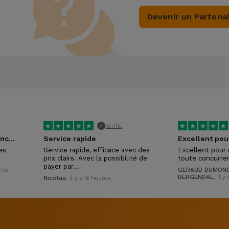
Devenir un Partena
★
★
★
★
★
★
★
★
★
★
Vérifié
✓
Tres réactifs et competances certaines !
Service rapide
es
Service rapide, efficace avec des
Excellent pour 
prix clairs. Avec la possibilité de
toute concurre
payer par…
res
GERAUD DUMONC
BERGENDAL
, il 
Nicolas
, il y a 8 heures