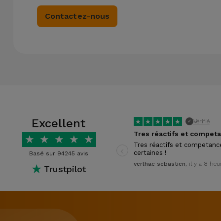
Contactez-nous
Excellent
★
★
★
★
★
Vérifié
✓
★
★
★
★
★
‹
Tres réactifs et competanc
certaines !
Basé sur 94245 avis
verlhac sebastien
, il y a 8 heu
★
Trustpilot