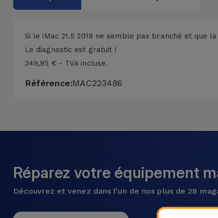
Accessoires
Mobilité,
Si le iMac 21.5 2019 ne semble pas branché et que la
Auto et
Le diagnostic est gratuit !
Vélo
349,95 € - TVA incluse.
Référence:
MAC223486
Accessoires
d'ordinateur
Accessoires
iPad et
Tablette
Réparez votre équipement ma
Kids
Découvrez et venez dans l’un de nos plus de 28 mag
Voir
tout