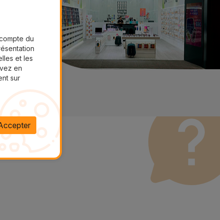
r compte du
présentation
lles et les
uvez en
ent sur
Accepter