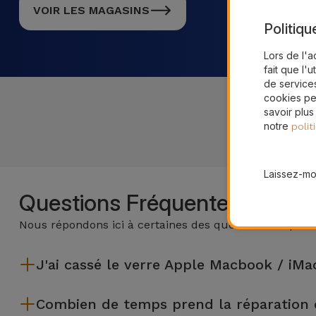
VOIR LES MAGASINS
Politiqu
Lors de l'a
fait que l'u
de services
cookies pe
savoir plus
notre
polit
Laissez-moi
Questions Fréquentes
Nous répondons ici à certaines des questions les plus
J'ai cassé le verre Apple Macbook / iMa
iServices effectue des réparations sur place et sous garantie
Combien de temps prend la réparation 