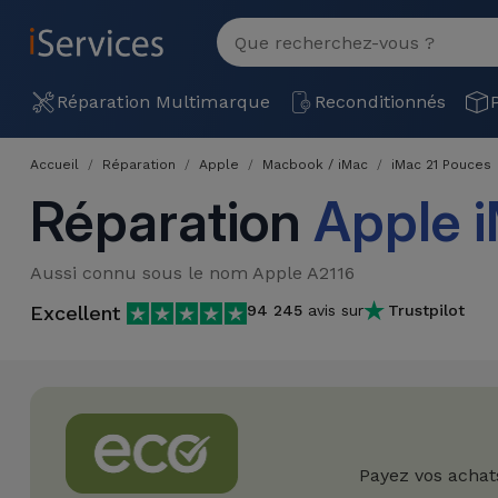
MENU
Voir
tout
Réparation
Réparation Multimarque
Reconditionnés
Multimarque
Accueil
Réparation
Apple
Macbook / iMac
iMac 21 Pouces
Différentes
Reconditionnés
Réparation
Apple i
Causes de
Pannes
iPhone
Produits
Aussi connu sous le nom Apple A2116
Reconditionnés
iPhone
Excellent
94 245
avis sur
Trustpilot
DJI
Magasins
MacBooks
Drones
iPad
Reconditionnés
Promotions
Nouveautés
Macbook
iPads
/ iMac
Reconditionnés
Reprises
Câbles
Payez vos achat