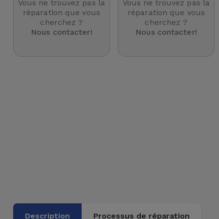
Vous ne trouvez pas la
Vous ne trouvez pas la
et
réparation que vous
réparation que vous
cherchez ?
cherchez ?
Bracelets
Autres
Nous contacter!
Nous contacter!
Marques
Chaînes
de
Voir
Téléphone
tout
Gadgets
Hygiène
et
Maison
Portefeuilles,
Étuis et Sacs
Traceurs et
Description
Processus de réparation