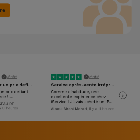
ire
★
★
★
★
★
★
Vérifié
Vérifié
✓
✓
Excellent pour un prix defiant toute…
Service après-vente irréprochable !
un prix defiant
Comme d'habitude, une
›
Exc
nce !!…
excellente expérience chez
con
iService ! J'avais acheté un iP…
mon
EAU DE
y a 8 heures
Alaoui Mrani Morad
, il y a 11 heures
Isa