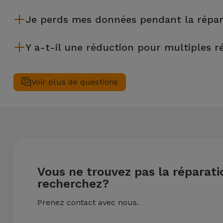
La plupart des réparations, comme le remplacement de l'écra
Je perds mes données pendant la répar
Bien que iServices soit spécialiste en réparation immédiate,
Y a-t-il une réduction pour multiples r
€) au cas où tu aurais besoin d'aide pour la gestion des fichier
Oui. Chez iServices, nous valorisons la maintenance complète
réalisées simultanément, nous appliquons une remise de 25% 
Voir plus de questions
Vous ne trouvez pas la réparat
recherchez?
Prenez contact avec nous.