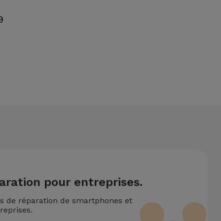
9
ntionne également un service de Transfert de Données (29,95
19 nécessite deux ou plusieurs interventions techniques
aration pour entreprises.
ns de réparation de smartphones et
reprises.