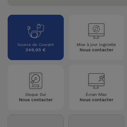
Watch
Apple Watch
Adaptateurs
Reconditionnés
Samsung
Coques et
Samsungs
Protections
Xiaomi
Reconditionnés
d'Écran
Source de Courant
Mise à jour logicielle
Huawei
iMacs
349,95 €
Nous contacter
Batteries
Reconditionnés
Externes
Oppo
Consoles de
Chargeurs
Jeux
OnePlus
Reconditionnées
Ecouteurs
Google
Disque Dur
Écran iMac
et
Voir
Nous contacter
Nous contacter
Enceintes
tout
Dyson
Montres
TCL
Connectées