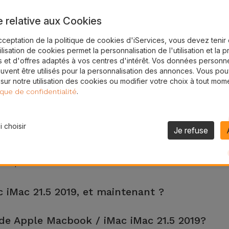
e relative aux Cookies
cceptation de la politique de cookies d'iServices, vous devez teni
tilisation de cookies permet la personnalisation de l'utilisation et la 
 et d'offres adaptés à vos centres d'intérêt. Vos données personne
uvent être utilisés pour la personnalisation des annonces. Vous po
 sur notre utilisation des cookies ou modifier votre choix à tout mom
.
ique de confidentialité
 choisir
Je refuse
 fréquentes de nos clients
c iMac 21.5 2019, et maintenant ?
 de 2 ans. Trouvez le magasin le plus proche.
de Apple Macbook / iMac iMac 21.5 2019?