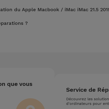
n, sont effectuées en environ 20 à 30 minutes.
ation du Apple Macbook / iMac iMac 21.5 201
 il est toujours recommandé de faire une sauvegarde. La page me
éparations ?
s.
 de votre équipement. Si votre Apple Macbook / iMac iMac 21.5 20
sur le montant de la réparation la moins chère.
ion que vous
Service de Rép
Découvrez les solutio
d'ordinateurs pour ent