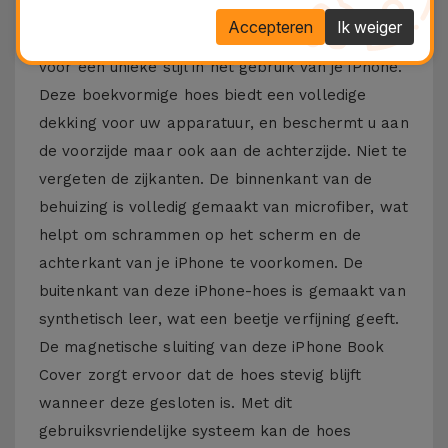
vallen of schrammen. Houd uw iPhone
Accepteren
Ik weiger
beschermd en in topconditie. Het ontwerp zorgt
voor een unieke stijl in het gebruik van je iPhone.
Deze boekvormige hoes biedt een volledige
dekking voor uw apparatuur, en beschermt u aan
de voorzijde maar ook aan de achterzijde. Niet te
vergeten de zijkanten. De binnenkant van de
behuizing is volledig gemaakt van microfiber, wat
helpt om schrammen op het scherm en de
achterkant van je iPhone te voorkomen. De
buitenkant van deze iPhone-hoes is gemaakt van
synthetisch leer, wat een beetje verfijning geeft.
De magnetische sluiting van deze iPhone Book
Cover zorgt ervoor dat de hoes stevig blijft
wanneer deze gesloten is. Met dit
gebruiksvriendelijke systeem kan de hoes