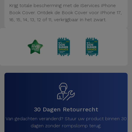
Fiets
Krijg totale bescherming met de iServices iPhone
Book Cover. Ontdek de Book Cover voor iPhone 17,
Computer
16, 15, 14, 13, 12 of 11, verkrijgbaar in het zwart.
Aaccessoires
iPad en
Tablet
Accessoires
Kids
Bekijk
alles
30 Dagen Retourrecht
Van gedachten veranderd? Stuur uw product binnen 30
dagen zonder rompslomp terug.