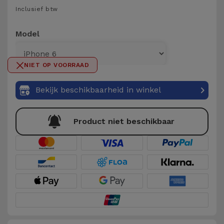
Telefoonketens
Inclusief btw
Andere
merken
Gadgets
Model
Bekijk
Hygiëne
alles
NIET OP VOORRAAD
en Huis
Bekijk beschikbaarheid in winkel
Portemonnees,
Tassen en
Koffers
Product niet beschikbaar
Trackers
en
Accessoires
Mobiliteit,
Auto en