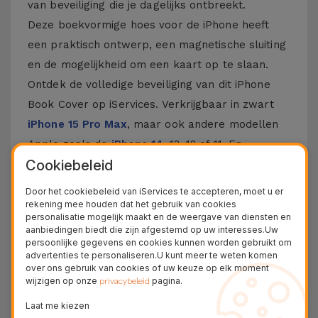
van beveiliging die je dagelijks ontbreekt.
Deze boekvormige hoes voor de iPhone heeft
een praktisch ontwerp, een magnetische sluiting
en de mogelijkheid om een kaart op te slaan.
Ontdek de volledige beveiliging van dit iPhone
Book Cover op iServices. Verkrijgbaar in zwart
iPhone 15 Pro Max
, maar ook andere modellen
Apple zoals de
iPhone 14
, 13, 12 of 11. En
Cookiebeleid
natuurlijk niet de nieuwste
iPhone 16
en
iPhone
17
.
Door het cookiebeleid van iServices te accepteren, moet u er
rekening mee houden dat het gebruik van cookies
Meer informatie over iPhone Cover in
personalisatie mogelijk maakt en de weergave van diensten en
aanbiedingen biedt die zijn afgestemd op uw interesses.Uw
Book
persoonlijke gegevens en cookies kunnen worden gebruikt om
advertenties te personaliseren.U kunt meer te weten komen
Deze hoes voor iPhone is gemaakt van
over ons gebruik van cookies of uw keuze op elk moment
wijzigen op onze
pagina.
privacybeleid
hoogwaardige materialen en biedt robuuste
bescherming tegen elke vorm van schokken,
Laat me kiezen