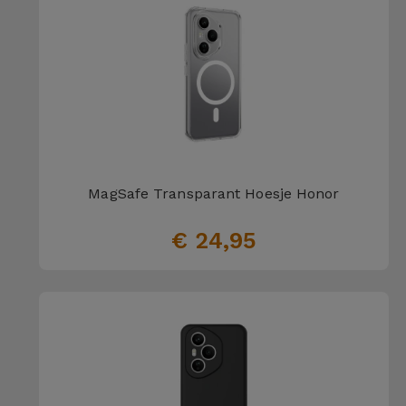
Telefoonketens
Andere
merken
Gadgets
Bekijk
Hygiëne
alles
en Huis
Portemonnees,
MagSafe Transparant Hoesje Honor
Tassen en
Koffers
€ 24,95
Trackers
en
Accessoires
Mobiliteit,
Auto en