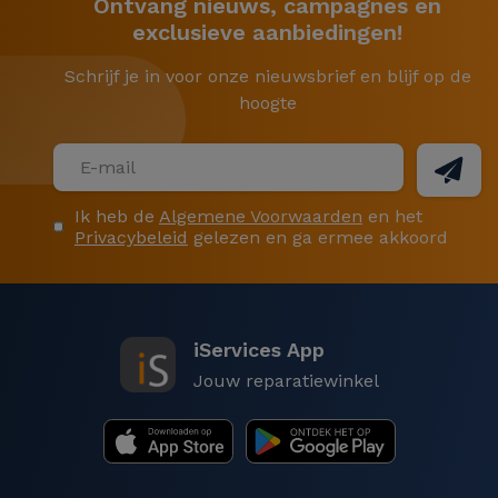
Ontvang nieuws, campagnes en
Onze
Samsung hoesjes
is verkrijgbaar in Liquid
exclusieve aanbiedingen!
Silicone, TPU of slanke versie. Vind ook
Xiaomi
hoesjes
Schrijf je in voor onze nieuwsbrief en blijf op de
, Huawei - of Oppo-hoesjes, ook in siliconen
en TPU. Voor uw andere elektronische apparatuur
hoogte
hebben we een reeks
tablet hoesjes
. Ook voor uw
oortelefoons, onze
Airpods-hoesjes
, ook compatibel
met onze Wireless Music Pods.
Ik heb de
Algemene Voorwaarden
en het
iServices siliconen hoesjes onderscheiden zich door
Privacybeleid
gelezen en ga ermee akkoord
hun bouwkwaliteit, in 3 lagen:
- Vloeibare siliconen met een gladde afwerking;
- PVC-bescherming die weerstand biedt;
iServices App
- Microvezel binnenhoes
Jouw reparatiewinkel
Waarom
hoesjes online kopen bij
iServices?
Ja. In de iServices Online Store vindt u onze selectie