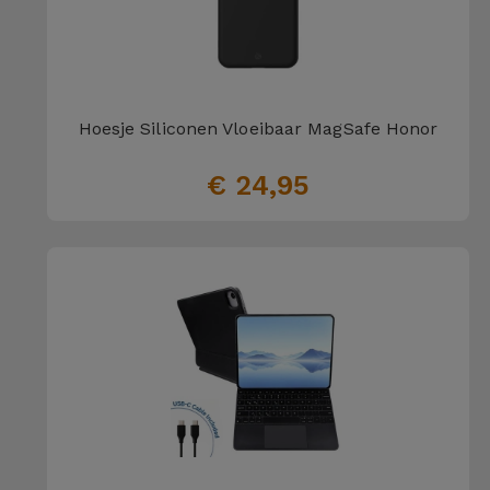
Fiets
Computer
Aaccessoires
Hoesje Siliconen Vloeibaar MagSafe Honor
iPad en
Tablet
€ 24,95
Accessoires
Kids
Bekijk
alles