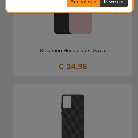
Accepteren
Ik weiger
Siliconen Hoesje voor Oppo
€ 24,95