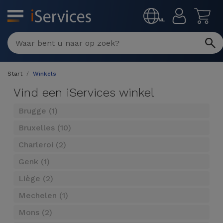
MENU
NL
Multimerk
Reparaties
Start
Winkels
Per
Refurbished
Vind een iServices winkel
defect
Refurbished
Brugge (1)
Producten
iPhone
iPhones
Bruxelles (10)
DJI
Charleroi (2)
Winkels
iPad
Refurbished
Drones
Genk (1)
MacBooks
Macbook
Promoties
Liège (2)
Nieuws
/ iMac
Refurbished
Mechelen (1)
iPads
Inruil
Kabels
Watch
Mons (2)