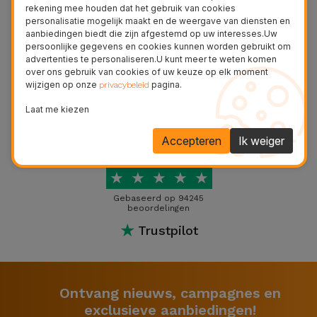
Fiets
rekening mee houden dat het gebruik van cookies
personalisatie mogelijk maakt en de weergave van diensten en
aanbiedingen biedt die zijn afgestemd op uw interesses.Uw
Computer
persoonlijke gegevens en cookies kunnen worden gebruikt om
Aaccessoires
advertenties te personaliseren.U kunt meer te weten komen
over ons gebruik van cookies of uw keuze op elk moment
wijzigen op onze
pagina.
privacybeleid
iPad en
Laat me kiezen
Tablet
Accessoires
Accepteren
Ik weiger
Uitstekend
Kids
★
★
★
★
★
Gebaseerd op 94245
Bekijk
beoordelingen
alles
★
Trustpilot
Ontvang nieuws, campagnes en
exclusieve aanbiedingen!