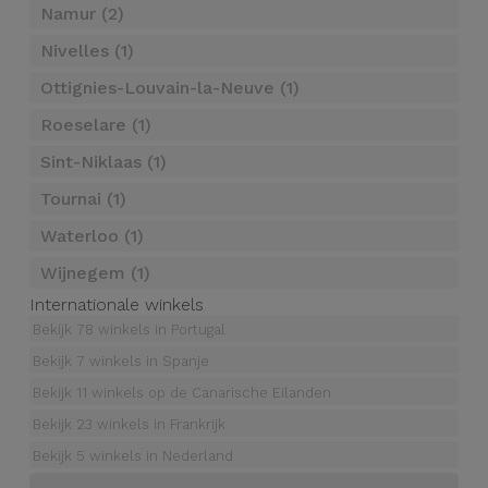
Refurbished
Namur (2)
Adapters
Samsung
Apple
Nivelles (1)
Watches
Ottignies-Louvain-la-Neuve (1)
Hoezen en
Xiaomi
Schermbeschermers
Refurbished
Roeselare (1)
Samsung
Huawei
Sint-Niklaas (1)
Powerbanks
Tournai (1)
Refurbished
Oppo
Opladers
Waterloo (1)
iMac
Wijnegem (1)
OnePlus
Hoofdtelefoons
Refurbished
Internationale winkels
en
Consoles
Bekijk 78 winkels in Portugal
Google
Luidsprekers
Bekijk 7 winkels in Spanje
Bekijk
Bekijk 11 winkels op de Canarische Eilanden
Dyson
Smartwatches
alles
Bekijk 23 winkels in Frankrijk
en Bandjes
TCL
Bekijk 5 winkels in Nederland