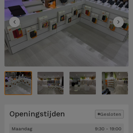
Telefoonketens
Andere
merken
Gadgets
Bekijk
Hygiëne
alles
en Huis
Portemonnees,
Tassen en
Koffers
Trackers
en
Accessoires
Openingstijden
Gesloten
Mobiliteit,
Auto en
Maandag
9:30 - 19:00