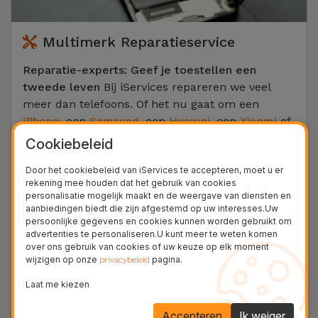
Multimerk Reparatieservice
Reparatie-experts: Geef je toestellen een
tweede leven
Bij iServices repareren we veel
meer dan telefoons. Of het nu gaat om een
iPhone
, een
Samsung
, een
Huawei
, een
Xiaomi
of
een
Google Pixel
, onze technici werken met alle
Cookiebeleid
merken. We beheersen elk type reparatie:
Door het cookiebeleid van iServices te accepteren, moet u er
vervanging van een gebarsten scherm,
rekening mee houden dat het gebruik van cookies
batterijvervanging, dataherstel, reparatie van de
personalisatie mogelijk maakt en de weergave van diensten en
laadpoort of de glazen achterkant, en nog veel
aanbiedingen biedt die zijn afgestemd op uw interesses.Uw
persoonlijke gegevens en cookies kunnen worden gebruikt om
meer.
advertenties te personaliseren.U kunt meer te weten komen
over ons gebruik van cookies of uw keuze op elk moment
Ook je computer en ontspanning zijn in goede
wijzigen op onze
pagina.
privacybeleid
handen: we repareren je computers (
Apple
Laat me kiezen
MacBook
,
Asus
,
Dell
), je
iPad
-tablets, je
Nintendo
Switch
-consoles en zelfs je
Dyson
-stofzuigers.
Accepteren
Ik weiger