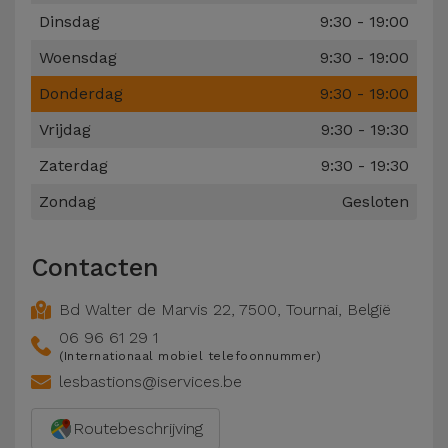
Fiets
Dinsdag
9:30 - 19:00
Computer
Woensdag
9:30 - 19:00
Aaccessoires
Donderdag
9:30 - 19:00
Vrijdag
9:30 - 19:30
iPad en
Tablet
Zaterdag
9:30 - 19:30
Accessoires
Zondag
Gesloten
Kids
Contacten
Bekijk
Bd Walter de Marvis 22
,
7500
,
Tournai
,
België
alles
06 96 61 29 1
(Internationaal mobiel telefoonnummer)
lesbastions@iservices.be
Routebeschrijving