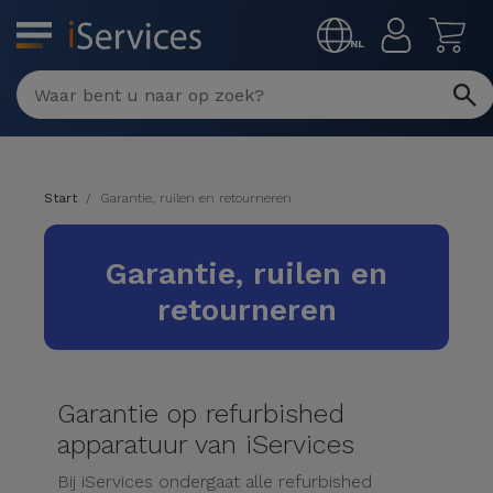
MENU
NL
Multimerk
Reparaties
Per
Refurbished
defect
Start
Garantie, ruilen en retourneren
Refurbished
Producten
iPhone
Garantie, ruilen en
iPhones
retourneren
DJI
Winkels
iPad
Refurbished
Drones
MacBooks
Macbook
Promoties
Nieuws
/ iMac
Garantie op refurbished
Refurbished
apparatuur van iServices
iPads
Inruil
Kabels
Watch
Bij iServices ondergaat alle refurbished