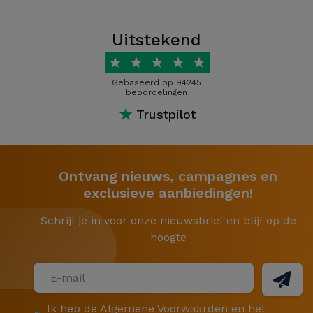
Uitstekend
★
★
★
★
★
Gebaseerd op 94245
beoordelingen
★
Trustpilot
Ontvang nieuws, campagnes en
exclusieve aanbiedingen!
Schrijf je in voor onze nieuwsbrief en blijf op de
hoogte
Ik heb de
Algemene Voorwaarden
en het