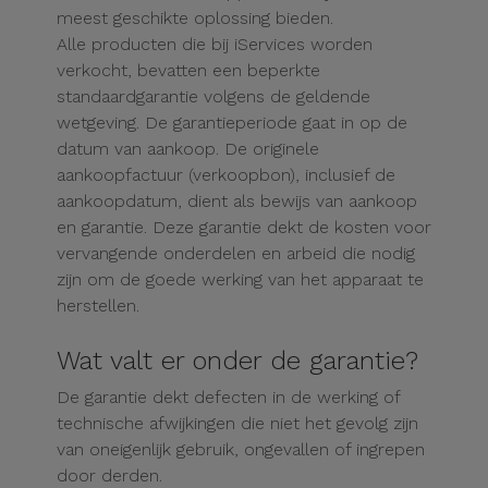
Telefoonketens
meest geschikte oplossing bieden.
Andere
Alle producten die bij iServices worden
merken
Gadgets
verkocht, bevatten een beperkte
standaardgarantie
volgens de geldende
Bekijk
wetgeving
.
De garantieperiode gaat in op de
Hygiëne
alles
datum van aankoop. De originele
en Huis
aankoopfactuur (verkoopbon), inclusief de
aankoopdatum, dient als bewijs van aankoop
Portemonnees,
en garantie. Deze garantie dekt de kosten voor
Tassen en
vervangende onderdelen en arbeid die nodig
Koffers
zijn om de goede werking van het apparaat te
herstellen.
Trackers
en
Wat valt er onder de garantie?
Accessoires
De garantie dekt defecten in de werking of
technische afwijkingen die niet het gevolg zijn
Mobiliteit,
van oneigenlijk gebruik, ongevallen of ingrepen
Auto en
door derden.