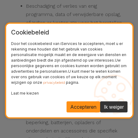
Beschadiging of verlies van enig
programma, data of verwijderbare opslag,
of indien er kosten zijn voor het herstellen
van data of programma's;
Cookiebeleid
Infecties door computervirussen,
Door het cookiebeleid van iServices te accepteren, moet u er
installatie en gebruik van software die niet
rekening mee houden dat het gebruik van cookies
personalisatie mogelijk maakt en de weergave van diensten en
is geleverd of onjuist is geïnstalleerd;
aanbiedingen biedt die zijn afgestemd op uw interesses.Uw
Normale en natuurlijke slijtage van
persoonlijke gegevens en cookies kunnen worden gebruikt om
advertenties te personaliseren.U kunt meer te weten komen
producten, inclusief verbruiksartikelen,
over ons gebruik van cookies of uw keuze op elk moment
onderdelen die periodieke vervanging
wijzigen op onze
pagina.
privacybeleid
vereisen tijdens normaal gebruik van de
Laat me kiezen
apparatuur of waarvan de levensduur
korter kan zijn dan de duur van de
Accepteren
Ik weiger
beperkte garantie, inclusief, zonder enige
beperking, batterijen, opladers of
onderdelen en accessoires die specifiek