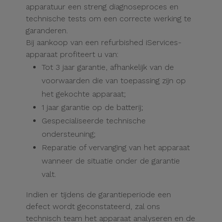
Refurbished
apparatuur een streng diagnoseproces en
Adapters
Samsung
Apple
technische tests om een correcte werking te
Watches
garanderen.
Hoezen en
Bij aankoop van een refurbished iServices-
Xiaomi
Schermbeschermers
apparaat profiteert u van:
Refurbished
Tot 3 jaar garantie, afhankelijk van de
Samsung
Huawei
Powerbanks
voorwaarden die van toepassing zijn op
het gekochte apparaat;
Refurbished
Oppo
Opladers
1 jaar garantie op de batterij;
iMac
Gespecialiseerde technische
OnePlus
ondersteuning;
Hoofdtelefoons
Refurbished
en
Consoles
Reparatie of vervanging van het apparaat
Google
Luidsprekers
wanneer de situatie onder de garantie
Bekijk
valt.
Dyson
Smartwatches
alles
Indien er tijdens de garantieperiode een
en Bandjes
defect wordt geconstateerd, zal ons
TCL
technisch team het apparaat analyseren en de