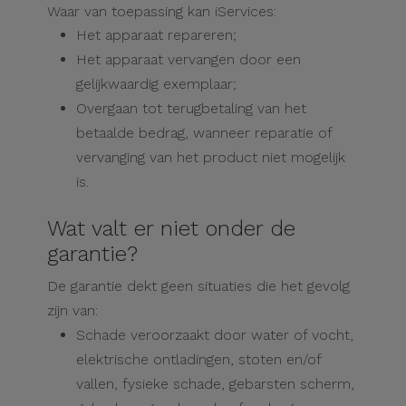
Fiets
Waar van toepassing kan iServices:
Het apparaat repareren;
Computer
Het apparaat vervangen door een
Aaccessoires
gelijkwaardig exemplaar;
Overgaan tot terugbetaling van het
iPad en
betaalde bedrag, wanneer reparatie of
Tablet
vervanging van het product niet mogelijk
Accessoires
is.
Kids
Wat valt er niet onder de
garantie?
Bekijk
De garantie dekt geen situaties die het gevolg
alles
zijn van:
Schade veroorzaakt door water of vocht,
elektrische ontladingen, stoten en/of
vallen, fysieke schade, gebarsten scherm,