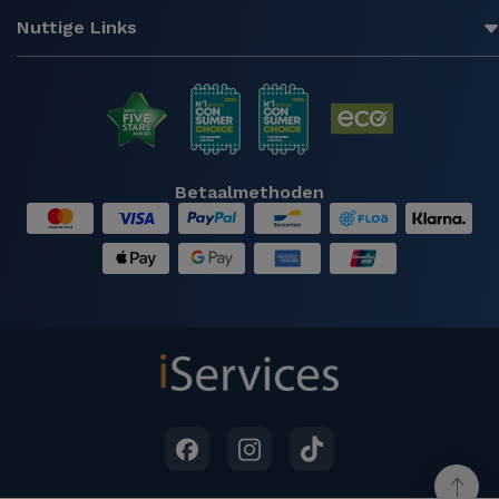
geïdentificeerd als een product dat nieuw is.
Nuttige Links
Voorwaarde: Refurbished producten hebben
meestal wat gebruikssporen. Het kunnen lichte,
kleine vlekken of zelfs scherpe krassen zijn.
Prijs: Refurbished producten zijn producten met
een meer betaalbare prijs dan een nieuw product.
Als de prijs van het product veel lager is dan die
van een nieuw product, dan komt dat omdat je te
Betaalmethoden
maken hebt met een refurbished product.
Is het de moeite waard om een
Refurbished product te kopen?
Ja, kiezen voor refurbished apparaten is om
verschillende redenen de moeite waard. Refurbished
producten zijn niet alleen een duurzame keuze en
dragen bij aan de vermindering van elektronisch
afval, maar bieden ook prestaties die vergelijkbaar
zijn met nieuw tegen meer betaalbare prijzen. Met
de garantie van 3 jaar die iServices biedt, kunnen