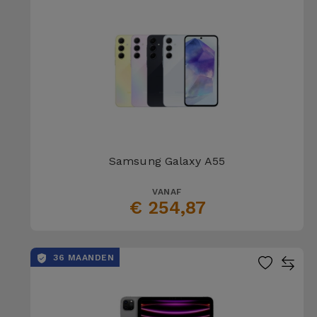
Fiets
Computer
Aaccessoires
iPad en
Tablet
Accessoires
Samsung Galaxy A55
Kids
VANAF
€ 254,87
Bekijk
alles
36 MAANDEN