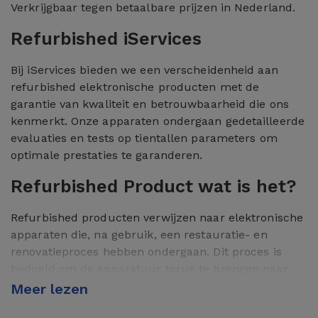
Verkrijgbaar tegen betaalbare prijzen in Nederland.
Refurbished iServices
Bij iServices bieden we een verscheidenheid aan
refurbished elektronische producten met de
garantie van kwaliteit en betrouwbaarheid die ons
kenmerkt. Onze apparaten ondergaan gedetailleerde
evaluaties en tests op tientallen parameters om
optimale prestaties te garanderen.
Refurbished Product wat is het?
Refurbished producten verwijzen naar elektronische
apparaten die, na gebruik, een restauratie- en
renovatieproces hebben ondergaan. Dit proces is
bedoeld om de apparatuur terug te brengen naar
ideale bedrijfsomstandigheden, die lijken op nieuwe
Meer lezen
producten. Refurbished apparaten zijn een