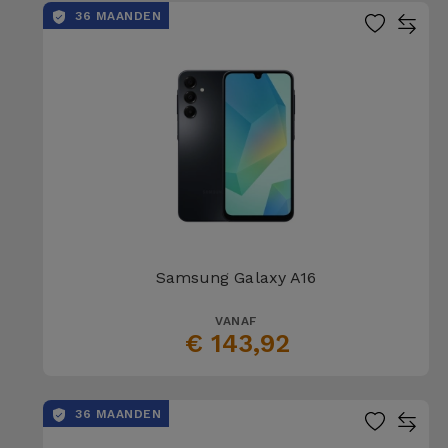
Telefoonketens
36 MAANDEN
Andere
merken
Gadgets
Bekijk
Hygiëne
alles
en Huis
Portemonnees,
Tassen en
Koffers
Samsung Galaxy A16
Trackers
en
VANAF
€ 143,92
Accessoires
Mobiliteit,
36 MAANDEN
Auto en