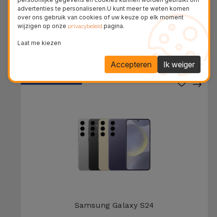
advertenties te personaliseren.U kunt meer te weten komen
MacBook Pro 14" 2021
over ons gebruik van cookies of uw keuze op elk moment
wijzigen op onze
pagina.
privacybeleid
VANAF
€ 932,41
Laat me kiezen
Accepteren
Ik weiger
36 MAANDEN
Samsung Galaxy S24