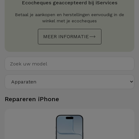
Ecocheques geaccepteerd bij iServices
Refurbished
Adapters
Samsung
Apple
Betaal je aankopen en herstellingen eenvoudig in de
Watches
winkel met je ecocheques
Hoezen en
Xiaomi
Schermbeschermers
Refurbished
MEER INFORMATIE
Samsung
Huawei
Powerbanks
Refurbished
Oppo
Opladers
iMac
OnePlus
Hoofdtelefoons
Refurbished
en
Consoles
Google
Repareren iPhone
Luidsprekers
Bekijk
Dyson
Smartwatches
alles
en Bandjes
TCL