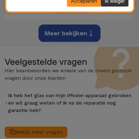
Accepteren
Ik weiger
iPhone 15 Plus
Meer bekijken
Veelgestelde vragen
Hier beantwoorden we enkele van de meest gestelde
vragen door onze klanten
Ik heb het glas van mijn iPhone-apparaat gebroken
en wil graag weten of ik na de reparatie nog
garantie heb?
Nadat het glas van uw iPhone-apparaat is gerepareerd bij een
iServices-winkel, heeft u levenslange garantie op de LCD- en
Bekijk meer vragen
aanraakfuncties.