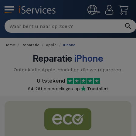
MENU
NL
Multimerk
Reparaties
Home
Reparatie
Apple
iPhone
Per
Refurbished
defect
Reparatie
iPhone
Refurbished
Producten
Ontdek alle Apple-modellen die we repareren.
iPhone
iPhones
Uitstekend
DJI
Winkels
iPad
94 261
beoordelingen op
Trustpilot
Refurbished
Drones
MacBooks
Macbook
Promoties
Nieuws
/ iMac
Refurbished
iPads
Inruil
Kabels
Watch