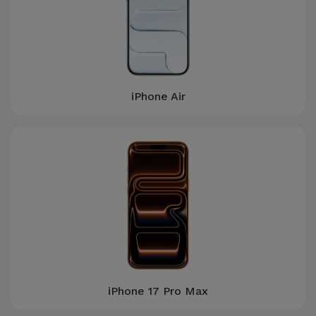
Telefoonketens
Andere
merken
Gadgets
Bekijk
Hygiëne
alles
iPhone Air
en Huis
Portemonnees,
Tassen en
Koffers
Trackers
en
Accessoires
Mobiliteit,
iPhone 17 Pro Max
Auto en