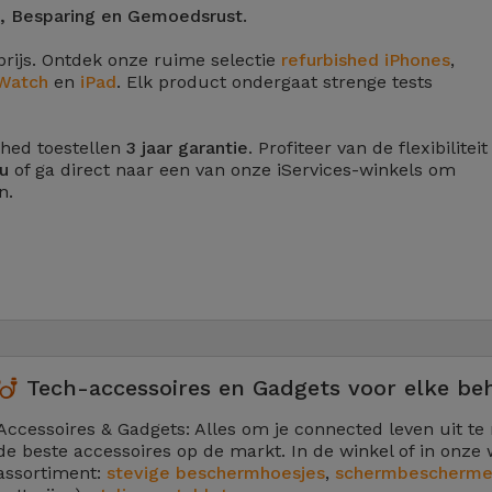
s, Besparing en Gemoedsrust.
prijs. Ontdek onze ruime selectie
refurbished iPhones
,
Watch
en
iPad
. Elk product ondergaat strenge tests
shed toestellen
3 jaar garantie
. Profiteer van de flexibiliteit
4u
of ga direct naar een van onze iServices-winkels om
n.
Tech-accessoires en Gadgets voor elke be
Accessoires & Gadgets: Alles om je connected leven uit te
de beste accessoires op de markt. In de winkel of in onze
assortiment:
stevige beschermhoesjes
,
schermbescherme