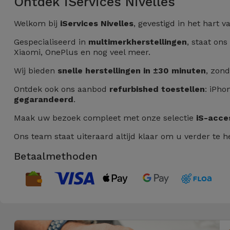
Ontdek iServices Nivelles
Fiets
Welkom bij
iServices Nivelles
, gevestigd in het hart 
Computer
Aaccessoires
Gespecialiseerd in
multimerkherstellingen
, staat on
Xiaomi, OnePlus en nog veel meer.
iPad en
Wij bieden
snelle herstellingen in ±30 minuten
, zon
Tablet
Ontdek ook ons aanbod
refurbished toestellen
: iPho
Accessoires
gegarandeerd
.
Maak uw bezoek compleet met onze selectie
iS-acce
Kids
Ons team staat uiteraard altijd klaar om u verder te h
Bekijk
Betaalmethoden
alles