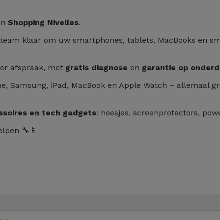
van
Shopping Nivelles
.
s team klaar om uw smartphones, tablets, MacBooks en sm
der afspraak, met
gratis diagnose
en
garantie op onderd
ne, Samsung, iPad, MacBook en Apple Watch – allemaal gro
ssoires en tech gadgets
: hoesjes, screenprotectors, po
elpen 🔧📱