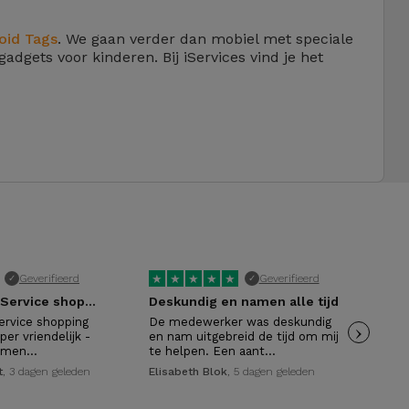
oid Tags
. We gaan verder dan mobiel met speciale
gadgets voor kinderen. Bij iServices vind je het
★
★
★
★
★
★
Geverifieerd
Geverifieerd
✓
✓
TOP service (iService shopping…
Deskundig en namen alle tijd
ervice shopping
De medewerker was deskundig
›
Van
er vriendelijk -
en nam uitgebreid de tijd om mij
het
 men…
te helpen. Een aant…
Sin
t
, 3 dagen geleden
Elisabeth Blok
, 5 dagen geleden
Ell