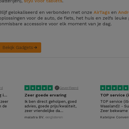
batterijen),
styli voor tablets
.
Blijf gelokaliseerd en verbonden met onze
AirTags
en
Andr
oplossingen voor de auto, de fiets, het huis en zelfs leuke 
onmisbare accessoire voor elk moment van je dag.
Bekijk Gadgets
★
★
★
★
★
★
★
★
★
★
rd
Geverifieerd
✓
Prijs kwaliteit verhouding is zeer…
Zeer goede ervaring
 zeer
Ik ben direct geholpen, goed
TOP service (iS
n de
advies, goede prijs/kwaliteit,
Waasland)! - Sup
zeer vriendelijke da…
Zeer bekwame
malatra BV
, eergisteren
Katelijne Conven