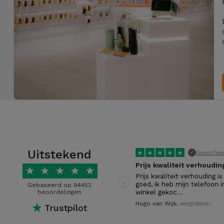
Uitstekend
★
★
★
★
★
Geverifiee
✓
★
★
★
★
★
‹
Prijs kwaliteit verhouding is
goed, ik heb mijn telefoon i
Gebaseerd op 94452
beoordelingen
winkel gekoc…
Hugo van Wijk
, eergisteren
★
Trustpilot