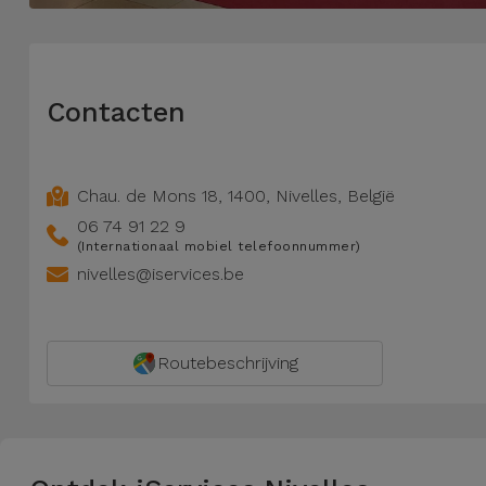
Telefoonketens
Andere
merken
Gadgets
Contacten
Bekijk
Hygiëne
alles
en Huis
Chau. de Mons 18
,
1400
,
Nivelles
,
België
Portemonnees,
06 74 91 22 9
Tassen en
(Internationaal mobiel telefoonnummer)
Koffers
nivelles@iservices.be
Trackers
en
Routebeschrijving
Accessoires
Mobiliteit,
Auto en