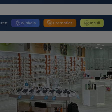
cten
Winkels
Promoties
Inruil