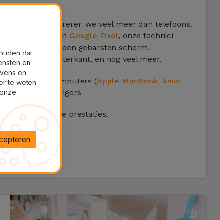
ij iServices repareren we veel meer dan telefoons.
 een
Xiaomi
of een
Google Pixel
, onze technici
: vervanging van een gebarsten scherm,
houden dat
 of de glazen achterkant, en nog veel meer.
ensten en
evens en
 repareren je computers (
Apple MacBook
,
Asus
,
er te weten
 onze
s je
Dyson
-stofzuigers.
d voor duurzame prestaties.
cepteren