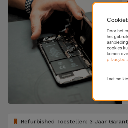
Cookieb
Door het c
het gebrui
aanbieding
cookies ku
komen over
privacybel
Laat me ki
Refurbished Toestellen: 3 Jaar Garant