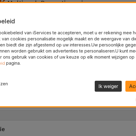
Multimerk Reparatieservice
Reparatie-experts: Geef je toestellen een tweede leven
B
eleid
Of het nu gaat om een
iPhone
, een
Samsung
, een
Huawei
,
werken met alle merken. We beheersen elk type reparatie
ookiebeleid van iServices te accepteren, moet u er rekening mee 
batterijvervanging, dataherstel, reparatie van de laadpoort
k van cookies personalisatie mogelijk maakt en de weergave van di
en biedt die zijn afgestemd op uw interesses.Uw persoonlijke geg
Ook je computer en ontspanning zijn in goede handen: we
nnen worden gebruikt om advertenties te personaliseren.U kunt me
 ons gebruik van cookies of uw keuze op elk moment wijzigen op
Dell
), je
iPad
-tablets, je
Nintendo Switch
-consoles en zelf
pagina.
eid
Snelle diagnose en hoogwaardige onderdelen gegarandeer
ezen
Ik weiger
Ac
Vraag Een Gratis Offerte Aan
ie