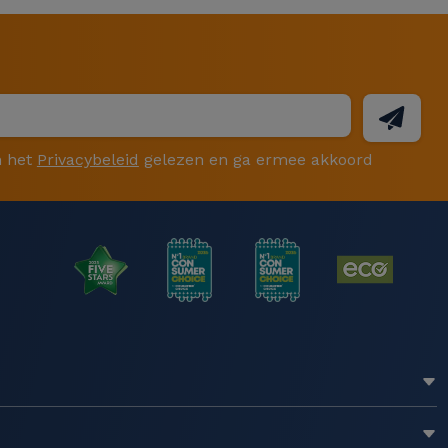
 het
Privacybeleid
gelezen en ga ermee akkoord