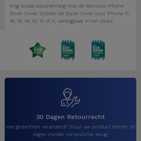
Fiets
Krijg totale bescherming met de iServices iPhone
Book Cover. Ontdek de Book Cover voor iPhone 17,
Computer
16, 15, 14, 13, 12 of 11, verkrijgbaar in het zwart.
Aaccessoires
iPad en
Tablet
Accessoires
Kids
Bekijk
alles
30 Dagen Retourrecht
Van gedachten veranderd? Stuur uw product binnen 30
dagen zonder rompslomp terug.