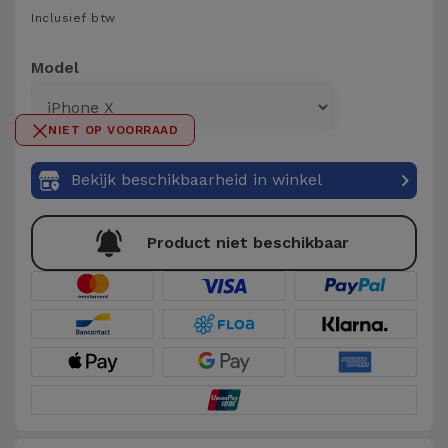
Telefoonketens
Inclusief btw
Andere
merken
Gadgets
Model
Bekijk
Hygiëne
alles
NIET OP VOORRAAD
en Huis
Bekijk beschikbaarheid in winkel
Portemonnees,
Tassen en
Koffers
Product niet beschikbaar
Trackers
en
Accessoires
Mobiliteit,
Auto en