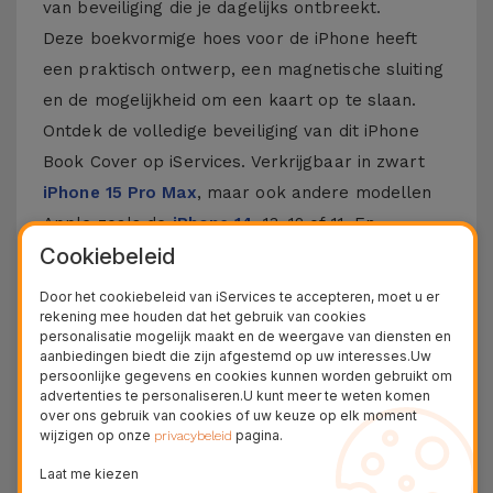
van beveiliging die je dagelijks ontbreekt.
Deze boekvormige hoes voor de iPhone heeft
een praktisch ontwerp, een magnetische sluiting
en de mogelijkheid om een kaart op te slaan.
Ontdek de volledige beveiliging van dit iPhone
Book Cover op iServices. Verkrijgbaar in zwart
iPhone 15 Pro Max
, maar ook andere modellen
Apple zoals de
iPhone 14
, 13, 12 of 11. En
Cookiebeleid
natuurlijk niet de nieuwste
iPhone 16
en
iPhone
17
.
Door het cookiebeleid van iServices te accepteren, moet u er
rekening mee houden dat het gebruik van cookies
Meer informatie over iPhone Cover in
personalisatie mogelijk maakt en de weergave van diensten en
aanbiedingen biedt die zijn afgestemd op uw interesses.Uw
Book
persoonlijke gegevens en cookies kunnen worden gebruikt om
advertenties te personaliseren.U kunt meer te weten komen
Deze hoes voor iPhone is gemaakt van
over ons gebruik van cookies of uw keuze op elk moment
wijzigen op onze
pagina.
privacybeleid
hoogwaardige materialen en biedt robuuste
bescherming tegen elke vorm van schokken,
Laat me kiezen