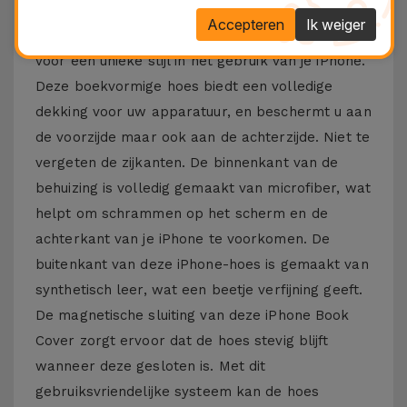
vallen of schrammen. Houd uw iPhone
Accepteren
Ik weiger
beschermd en in topconditie. Het ontwerp zorgt
voor een unieke stijl in het gebruik van je iPhone.
Deze boekvormige hoes biedt een volledige
dekking voor uw apparatuur, en beschermt u aan
de voorzijde maar ook aan de achterzijde. Niet te
vergeten de zijkanten. De binnenkant van de
behuizing is volledig gemaakt van microfiber, wat
helpt om schrammen op het scherm en de
achterkant van je iPhone te voorkomen. De
buitenkant van deze iPhone-hoes is gemaakt van
synthetisch leer, wat een beetje verfijning geeft.
De magnetische sluiting van deze iPhone Book
Cover zorgt ervoor dat de hoes stevig blijft
wanneer deze gesloten is. Met dit
gebruiksvriendelijke systeem kan de hoes