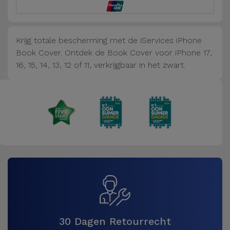
Fiets
Computer
Krijg totale bescherming met de iServices iPhone
Aaccessoires
Book Cover. Ontdek de Book Cover voor iPhone 17,
16, 15, 14, 13, 12 of 11, verkrijgbaar in het zwart.
iPad en
Tablet
Accessoires
Kids
Bekijk
alles
30 Dagen Retourrecht