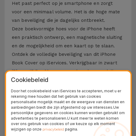
Het past perfect op je smartphone en zorgt
voor een minimaal volume. Het is de hoge mate
van beveiliging die je dagelijks ontbreekt.
Deze boekvormige hoes voor de iPhone heeft
een praktisch ontwerp, een magnetische sluiting
en de mogelijkheid om een kaart op te slaan.
Ontdek de volledige beveiliging van dit iPhone
Book Cover op iServices. Verkrijgbaar in zwart
iPhone 15 Pro Max
, maar ook andere modellen
Cookiebeleid
Apple zoals de
iPhone 14
, 13, 12 of 11. En
natuurlijk niet de nieuwste
iPhone 16
en
iPhone
Door het cookiebeleid van iServices te accepteren, moet u er
rekening mee houden dat het gebruik van cookies
17
.
personalisatie mogelijk maakt en de weergave van diensten en
aanbiedingen biedt die zijn afgestemd op uw interesses.Uw
Meer informatie over iPhone Cover in
persoonlijke gegevens en cookies kunnen worden gebruikt om
Book
advertenties te personaliseren.U kunt meer te weten komen
over ons gebruik van cookies of uw keuze op elk moment
wijzigen op onze
pagina.
privacybeleid
Deze hoes voor iPhone is gemaakt van