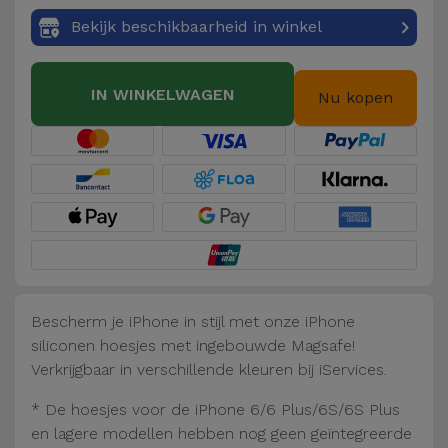
Fiets
Bekijk beschikbaarheid in winkel
Computer
Aaccessoires
IN WINKELWAGEN
Nu kopen
iPad en
Tablet
Accessoires
Kids
Bekijk
alles
Bescherm je iPhone in stijl met onze iPhone
siliconen hoesjes met ingebouwde Magsafe!
Verkrijgbaar in verschillende kleuren bij iServices.
* De hoesjes voor de iPhone 6/6 Plus/6S/6S Plus
en lagere modellen hebben nog geen geïntegreerde