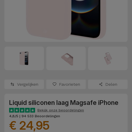
Refurbished
Adapters
Samsung
Apple
Watches
Hoezen en
Xiaomi
Schermbeschermers
Refurbished
Samsung
Huawei
Powerbanks
Refurbished
Oppo
Opladers
iMac
OnePlus
Hoofdtelefoons
Refurbished
Vergelijken
Favorieten
Delen
en
Consoles
Google
Luidsprekers
Liquid siliconen laag Magsafe iPhone
Bekijk
Dyson
Smartwatches
alles
Bekijk onze beoordelingen
4,8/5 | 94 533 Beoordelingen
en Bandjes
€ 24,95
TCL