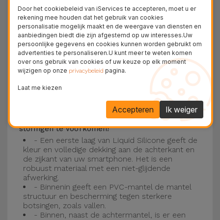
Deze laag is compatibel met de modellen
iPhone
Door het cookiebeleid van iServices te accepteren, moet u er
15
, 14, 13, 12 onder meer en het nieuwste model
rekening mee houden dat het gebruik van cookies
personalisatie mogelijk maakt en de weergave van diensten en
van de Apple, de
iPhone 16
en
iPhone 17
.
aanbiedingen biedt die zijn afgestemd op uw interesses.Uw
persoonlijke gegevens en cookies kunnen worden gebruikt om
Drie-laagse bescherming met de
advertenties te personaliseren.U kunt meer te weten komen
over ons gebruik van cookies of uw keuze op elk moment
siliconen kappen
wijzigen op onze
pagina.
privacybeleid
Onze iPhone siliconen hoesjes hebben een
Laat me kiezen
robuuste, kwalitatieve constructie met een
Accepteren
Ik weiger
drielaagse constructie om ongelukken en
storingen te voorkomen!
- Een eerste laag van Liquid Silicone geeft de
kleur en volledige dekking aan de achterkant en
de zijkant van uw smartphone. Het is een
robuust materiaal met een niet-glijdende
afwerking.
- Binnenin geeft een PVC-mantel de mantel
structuur en bescherming tegen sterkere
botsingen, zoals vallen.
- Binnen, naast de achtermantel, is er een