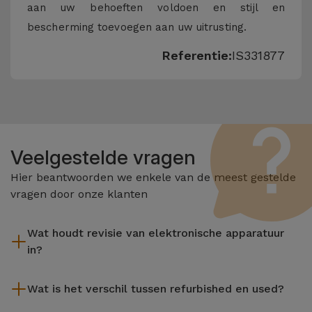
aan uw behoeften voldoen en stijl en
bescherming toevoegen aan uw uitrusting.
Referentie:
IS331877
Veelgestelde vragen
Hier beantwoorden we enkele van de meest gestelde
vragen door onze klanten
Wat houdt revisie van elektronische apparatuur
in?
Het reviseren omvat verschillende stappen zoals inspectie,
Wat is het verschil tussen refurbished en used?
reiniging, en niet te vergeten het repareren van elk defect
onderdeel. Het is belangrijk om te onthouden dat alle
De gereviseerde producten van iServices worden zorgvuldig