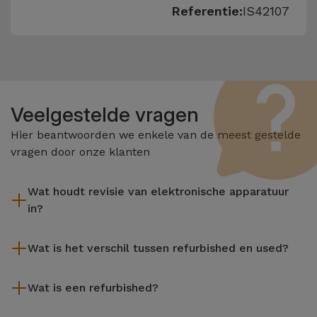
Referentie:
IS42107
Veelgestelde vragen
Hier beantwoorden we enkele van de meest gestelde
vragen door onze klanten
Wat houdt revisie van elektronische apparatuur
in?
Het reviseren omvat verschillende stappen zoals inspectie,
Wat is het verschil tussen refurbished en used?
reiniging, en niet te vergeten het repareren van elk defect
onderdeel. Het is belangrijk om te onthouden dat alle
De gereviseerde producten van iServices worden zorgvuldig
apparatuur die door Services wordt gereviseerd,
Wat is een refurbished?
getest en voorbereid door gespecialiseerde technici om hun
verschillende rigoureuze kwaliteits- en prestatietests
perfecte werking te garanderen. In tegenstelling tot een
Een refurbished product is een apparaat dat weinig of niet is
ondergaat voordat deze te koop wordt aangeboden.