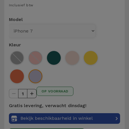
Telefoonketens
Inclusief btw
Andere
merken
Gadgets
Model
Bekijk
Hygiëne
alles
en Huis
Kleur
Portemonnees,
Tassen en
Koffers
Trackers
OP VOORRAAD
en
1
Accessoires
Gratis levering, verwacht dinsdag!
Mobiliteit,
Bekijk beschikbaarheid in winkel
Auto en