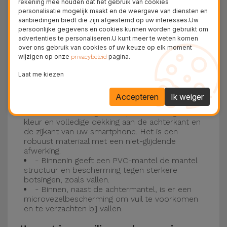
rekening mee houden dat het gebruik van cookies
personalisatie mogelijk maakt en de weergave van diensten en
Drie-laagse bescherming met de
aanbiedingen biedt die zijn afgestemd op uw interesses.Uw
persoonlijke gegevens en cookies kunnen worden gebruikt om
siliconen kappen
advertenties te personaliseren.U kunt meer te weten komen
over ons gebruik van cookies of uw keuze op elk moment
wijzigen op onze
pagina.
Onze iPhone siliconen hoesjes hebben een
privacybeleid
robuuste, kwalitatieve constructie met een
Laat me kiezen
drielaagse constructie om ongelukken en
Accepteren
Ik weiger
storingen te voorkomen!
- Een eerste laag van Liquid Silicone geeft de
kleur en volledige dekking aan de achterkant en
de zijkant van uw smartphone. Het is een
robuust materiaal met een niet-glijdende
afwerking.
- Binnenin geeft een PVC-mantel de mantel
structuur en bescherming tegen sterkere
botsingen, zoals vallen.
- Binnen, naast de achtermantel, is er een
microvezelbescherming om vuil te voorkomen
en te verzachten bij vallen.