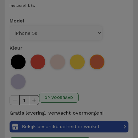
Telefoonketens
Inclusief btw
Andere
merken
Gadgets
Model
Bekijk
Hygiëne
alles
en Huis
Kleur
Portemonnees,
Tassen en
Koffers
Trackers
OP VOORRAAD
en
1
Accessoires
Gratis levering, verwacht overmorgen!
Mobiliteit,
Bekijk beschikbaarheid in winkel
Auto en