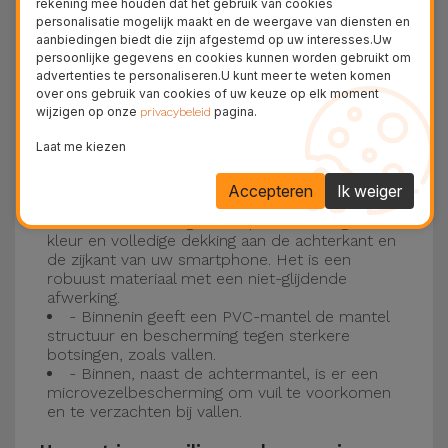
rekening mee houden dat het gebruik van cookies
personalisatie mogelijk maakt en de weergave van diensten en
Drie-laagse bescherming met de
aanbiedingen biedt die zijn afgestemd op uw interesses.Uw
persoonlijke gegevens en cookies kunnen worden gebruikt om
siliconen kappen
advertenties te personaliseren.U kunt meer te weten komen
over ons gebruik van cookies of uw keuze op elk moment
wijzigen op onze
pagina.
Onze iPhone siliconen hoesjes hebben een
privacybeleid
robuuste, kwalitatieve constructie met een
Laat me kiezen
drielaagse constructie om ongelukken en
Accepteren
Ik weiger
storingen te voorkomen!
- Een eerste laag van Liquid Silicone geeft de
kleur en volledige dekking aan de achterkant en
de zijkant van uw smartphone. Het is een
robuust materiaal met een niet-glijdende
afwerking.
- Binnenin geeft een PVC-mantel de mantel
structuur en bescherming tegen sterkere
botsingen, zoals vallen.
- Binnen, naast de achtermantel, is er een
microvezelbescherming om vuil te voorkomen
en te verzachten bij vallen.