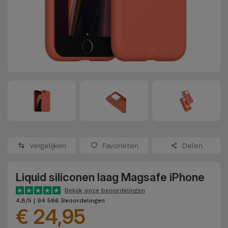
Refurbished
Adapters
Samsung
Apple
Watches
Hoezen en
Xiaomi
Schermbeschermers
Refurbished
Samsung
Huawei
Powerbanks
Refurbished
Oppo
Opladers
iMac
OnePlus
Hoofdtelefoons
Refurbished
Vergelijken
Favorieten
Delen
en
Consoles
Google
Luidsprekers
Liquid siliconen laag Magsafe iPhone
Bekijk
Dyson
Smartwatches
alles
Bekijk onze beoordelingen
4,8/5 | 94 586 Beoordelingen
en Bandjes
€ 24,95
TCL