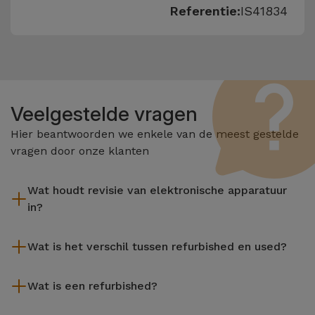
Referentie:
IS41834
Veelgestelde vragen
Hier beantwoorden we enkele van de meest gestelde
vragen door onze klanten
Wat houdt revisie van elektronische apparatuur
in?
Het reviseren omvat verschillende stappen zoals inspectie,
Wat is het verschil tussen refurbished en used?
reiniging, en niet te vergeten het repareren van elk defect
onderdeel. Het is belangrijk om te onthouden dat alle
De gereviseerde producten van iServices worden zorgvuldig
apparatuur die door Services wordt gereviseerd,
Wat is een refurbished?
getest en voorbereid door gespecialiseerde technici om hun
verschillende rigoureuze kwaliteits- en prestatietests
perfecte werking te garanderen. In tegenstelling tot een
Een refurbished product is een apparaat dat weinig of niet is
ondergaat voordat deze te koop wordt aangeboden.