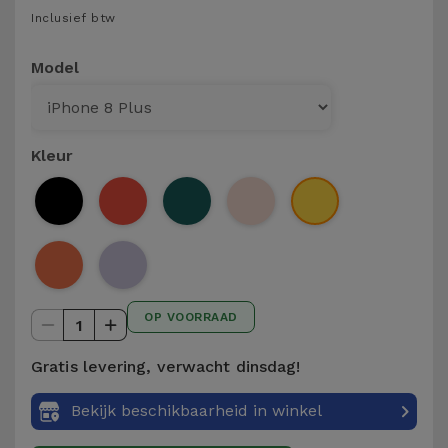
Telefoonketens
Inclusief btw
Andere
merken
Gadgets
Model
Bekijk
Hygiëne
alles
en Huis
Kleur
Portemonnees,
Tassen en
Koffers
Trackers
OP VOORRAAD
en
1
Accessoires
Gratis levering, verwacht dinsdag!
Mobiliteit,
Bekijk beschikbaarheid in winkel
Auto en