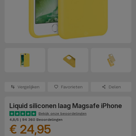
Refurbished
Adapters
Samsung
Apple
Watches
Hoezen en
Xiaomi
Schermbeschermers
Refurbished
Samsung
Huawei
Powerbanks
Refurbished
Oppo
Opladers
iMac
OnePlus
Hoofdtelefoons
Refurbished
Vergelijken
Favorieten
Delen
en
Consoles
Google
Luidsprekers
Liquid siliconen laag Magsafe iPhone
Bekijk
Dyson
Smartwatches
alles
Bekijk onze beoordelingen
4,8/5 | 94 360 Beoordelingen
en Bandjes
€ 24,95
TCL