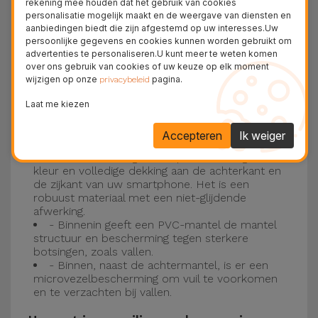
rekening mee houden dat het gebruik van cookies
personalisatie mogelijk maakt en de weergave van diensten en
Drie-laagse bescherming met de
aanbiedingen biedt die zijn afgestemd op uw interesses.Uw
persoonlijke gegevens en cookies kunnen worden gebruikt om
siliconen kappen
advertenties te personaliseren.U kunt meer te weten komen
over ons gebruik van cookies of uw keuze op elk moment
wijzigen op onze
pagina.
Onze iPhone siliconen hoesjes hebben een
privacybeleid
robuuste, kwalitatieve constructie met een
Laat me kiezen
drielaagse constructie om ongelukken en
Accepteren
Ik weiger
storingen te voorkomen!
- Een eerste laag van Liquid Silicone geeft de
kleur en volledige dekking aan de achterkant en
de zijkant van uw smartphone. Het is een
robuust materiaal met een niet-glijdende
afwerking.
- Binnenin geeft een PVC-mantel de mantel
structuur en bescherming tegen sterkere
botsingen, zoals vallen.
- Binnen, naast de achtermantel, is er een
microvezelbescherming om vuil te voorkomen
en te verzachten bij vallen.