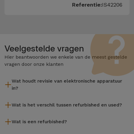
Referentie:
IS42206
Veelgestelde vragen
Hier beantwoorden we enkele van de meest gestelde
vragen door onze klanten
Wat houdt revisie van elektronische apparatuur
in?
Het reviseren omvat verschillende stappen zoals inspectie,
Wat is het verschil tussen refurbished en used?
reiniging, en niet te vergeten het repareren van elk defect
onderdeel. Het is belangrijk om te onthouden dat alle
De gereviseerde producten van iServices worden zorgvuldig
apparatuur die door Services wordt gereviseerd,
Wat is een refurbished?
getest en voorbereid door gespecialiseerde technici om hun
verschillende rigoureuze kwaliteits- en prestatietests
perfecte werking te garanderen. In tegenstelling tot een
Een refurbished product is een apparaat dat weinig of niet is
ondergaat voordat deze te koop wordt aangeboden.