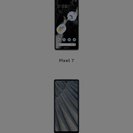
Telefoonketens
Andere
merken
Gadgets
Bekijk
Hygiëne
alles
en Huis
Portemonnees,
Pixel 7
Tassen en
Koffers
Trackers
en
Accessoires
Mobiliteit,
Auto en