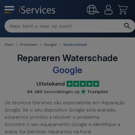
MENU
NL
Multimerk
Reparaties
Start
Probleem
Google
Waterschade
Per
Refurbished
defect
Repareren Waterschade
Refurbished
Google
Producten
iPhone
iPhones
Uitstekend
DJI
Winkels
iPad
Refurbished
94 360
beoordelingen op
Trustpilot
Drones
MacBooks
Os técnicos iServices são especialistas em Reparação
Macbook
Promoties
Google. Se o seu dispositivo Google está avariado,
Nieuws
/ iMac
Refurbished
estaremos prontos a resolver o problema.
iPads
Encontre o seu equipamento Google e identifique a
Inruil
Kabels
Watch
avaria. Na iServices reparamos na hora!