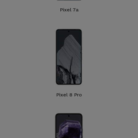
Fiets
Pixel 7a
Computer
Aaccessoires
iPad en
Tablet
Accessoires
Kids
Bekijk
Pixel 8 Pro
alles