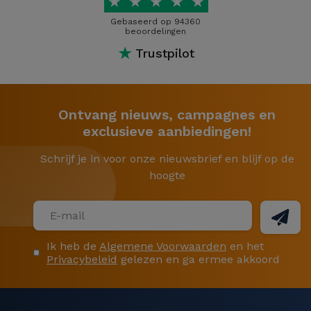
★
★
★
★
★
Gebaseerd op 94360
beoordelingen
★
Trustpilot
Ontvang nieuws, campagnes en
exclusieve aanbiedingen!
Schrijf je in voor onze nieuwsbrief en blijf op de
hoogte
Ik heb de
Algemene Voorwaarden
en het
Privacybeleid
gelezen en ga ermee akkoord