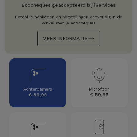
Refurbished
Ecocheques geaccepteerd bij iServices
Adapters
Samsung
Apple
Betaal je aankopen en herstellingen eenvoudig in de
Watches
winkel met je ecocheques
Hoezen en
Xiaomi
Schermbeschermers
Refurbished
MEER INFORMATIE
Samsung
Huawei
Powerbanks
Refurbished
Oppo
Opladers
iMac
OnePlus
Hoofdtelefoons
Refurbished
Achtercamera
Microfoon
en
Consoles
Google
€ 89,95
€ 59,95
Luidsprekers
Bekijk
Dyson
Smartwatches
alles
en Bandjes
TCL