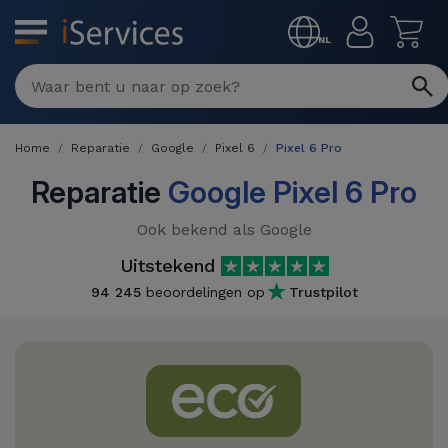
MENU
NL
Multimerk
Reparaties
Home
Reparatie
Google
Pixel 6
Pixel 6 Pro
Per
Refurbished
defect
Reparatie
Google Pixel 6 Pro
Refurbished
Producten
Ook bekend als Google
iPhone
iPhones
Uitstekend
DJI
Winkels
iPad
94 245
beoordelingen op
Trustpilot
Refurbished
Drones
MacBooks
Macbook
Promoties
Nieuws
/ iMac
Refurbished
iPads
Inruil
Kabels
Watch