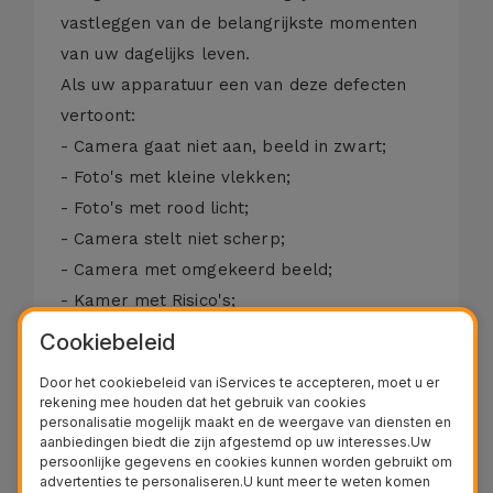
vastleggen van de belangrijkste momenten
van uw dagelijks leven.
Als uw apparatuur een van deze defecten
vertoont:
- Camera gaat niet aan, beeld in zwart;
- Foto's met kleine vlekken;
- Foto's met rood licht;
- Camera stelt niet scherp;
- Camera met omgekeerd beeld;
- Kamer met Risico's;
- Camera met vervormd beeld.
Cookiebeleid
Er zijn vaak onzuiverheden die een goede
Door het cookiebeleid van iServices te accepteren, moet u er
beeldopname of juiste scherpstelling niet
rekening mee houden dat het gebruik van cookies
personalisatie mogelijk maakt en de weergave van diensten en
mogelijk maken. In deze gevallen lost een
aanbiedingen biedt die zijn afgestemd op uw interesses.Uw
eenvoudige technische interventie het
persoonlijke gegevens en cookies kunnen worden gebruikt om
advertenties te personaliseren.U kunt meer te weten komen
probleem op.