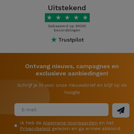
Uitstekend
★
★
★
★
★
Gebaseerd op 94245
beoordelingen
★
Trustpilot
Ontvang nieuws, campagnes en
exclusieve aanbiedingen!
Schrijf je in voor onze nieuwsbrief en blijf op de
hoogte
Ik heb de
Algemene Voorwaarden
en het
Privacybeleid
gelezen en ga ermee akkoord