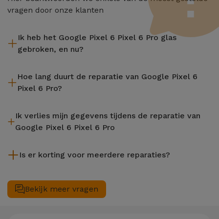
vragen door onze klanten
Ik heb het Google Pixel 6 Pixel 6 Pro glas
gebroken, en nu?
iServices repareert uw apparaat ter plaatse en met 2 jaar
Hoe lang duurt de reparatie van Google Pixel 6
garantie. Vind de dichtstbijzijnde winkel bij u in de buurt.
Pixel 6 Pro?
De meeste reparaties, zoals het vervangen van het scherm,
Ik verlies mijn gegevens tijdens de reparatie van
worden uitgevoerd in ongeveer 20 tot 30 minuten.
Google Pixel 6 Pixel 6 Pro
Hoewel iServices gespecialiseerd is in reparatie terwijl je
Is er korting voor meerdere reparaties?
wacht, is het altijd aanbevolen om een back-up te maken. De
pagina vermeldt ook een Gegevensoverdrachtservice (€
Ja. Bij iServices hechten we waarde aan het complete
29,95) mocht je hulp nodig hebben met bestandsbeheer.
onderhoud van uw toestel. Mocht uw Google Pixel 6 Pixel 6
Bekijk meer vragen
Pro twee of meer technische interventies gelijktijdig nodig
hebben, dan passen we een korting van 25% toe op het
bedrag van de goedkoopste reparatie.