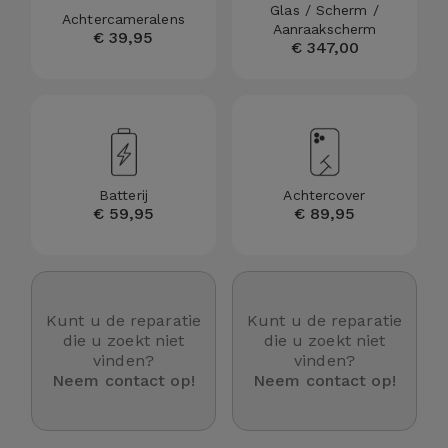
Telefoonketens
Glas / Scherm /
Achtercameralens
Andere
Aanraakscherm
€ 39,95
€ 347,00
merken
Gadgets
Bekijk
Hygiëne
alles
en Huis
Portemonnees,
Batterij
Achtercover
€ 59,95
€ 89,95
Tassen en
Koffers
Trackers
Kunt u de reparatie
Kunt u de reparatie
en
die u zoekt niet
die u zoekt niet
Accessoires
vinden?
vinden?
Neem contact op!
Neem contact op!
Mobiliteit,
Auto en