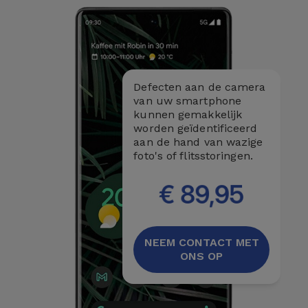
Fiets
Computer
Aaccessoires
Defecten aan de camera
iPad en
van uw smartphone
Tablet
kunnen gemakkelijk
Accessoires
worden geïdentificeerd
aan de hand van wazige
foto's of flitsstoringen.
Kids
€ 89,95
Bekijk
alles
NEEM CONTACT MET
ONS OP