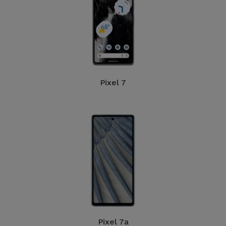
Telefoonketens
Andere
merken
Gadgets
Bekijk
Hygiëne
alles
en Huis
Pixel 7
Portemonnees,
Tassen en
Koffers
Trackers
en
Accessoires
Mobiliteit,
Auto en
Pixel 7a