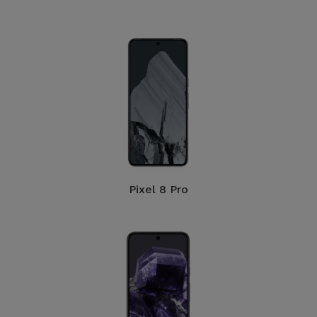
Fiets
Computer
Aaccessoires
iPad en
Tablet
Accessoires
Kids
Pixel 8 Pro
Bekijk
alles