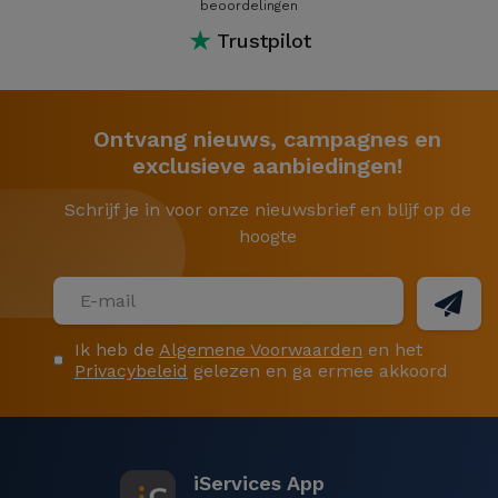
beoordelingen
★
Trustpilot
Ontvang nieuws, campagnes en
exclusieve aanbiedingen!
Schrijf je in voor onze nieuwsbrief en blijf op de
hoogte
Ik heb de
Algemene Voorwaarden
en het
Privacybeleid
gelezen en ga ermee akkoord
iServices App