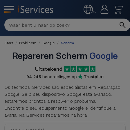
MENU
NL
Multimerk
Reparaties
Start
Probleem
Google
Scherm
Per
Refurbished
defect
Repareren Scherm
Google
Refurbished
Producten
Uitstekend
iPhone
iPhones
94 245
beoordelingen op
Trustpilot
DJI
Winkels
iPad
Os técnicos iServices são especialistas em Reparação
Refurbished
Drones
Google. Se o seu dispositivo Google está avariado,
MacBooks
Macbook
estaremos prontos a resolver o problema.
Promoties
Nieuws
/ iMac
Encontre o seu equipamento Google e identifique a
Refurbished
avaria. Na iServices reparamos na hora!
iPads
Inruil
Kabels
Watch