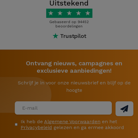
Uitstekend
★
★
★
★
★
Gebaseerd op 94452
beoordelingen
★
Trustpilot
Ontvang nieuws, campagnes en
exclusieve aanbiedingen!
Schrijf je in voor onze nieuwsbrief en blijf op de
hoogte
Ik heb de
Algemene Voorwaarden
en het
Privacybeleid
gelezen en ga ermee akkoord