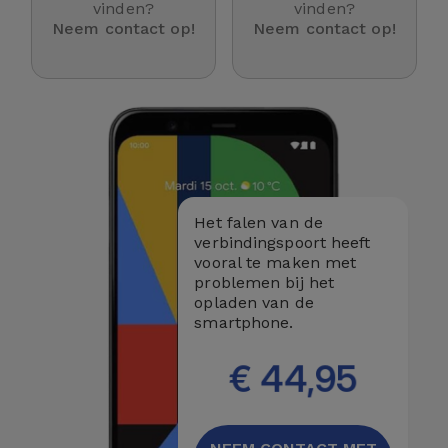
Telefoonketens
vinden?
vinden?
Andere
Neem contact op!
Neem contact op!
merken
Gadgets
Bekijk
Hygiëne
alles
en Huis
Portemonnees,
Tassen en
Het falen van de
Koffers
verbindingspoort heeft
vooral te maken met
problemen bij het
Trackers
opladen van de
en
smartphone.
Accessoires
€ 44,95
Mobiliteit,
Auto en