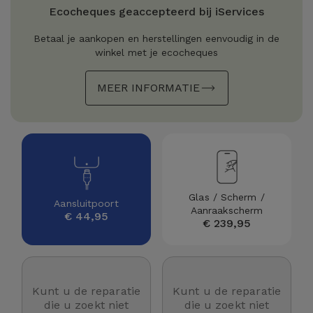
Refurbished
Ecocheques geaccepteerd bij iServices
Adapters
Samsung
Apple
Betaal je aankopen en herstellingen eenvoudig in de
Watches
winkel met je ecocheques
Hoezen en
Xiaomi
Schermbeschermers
Refurbished
MEER INFORMATIE
Samsung
Huawei
Powerbanks
Refurbished
Oppo
Opladers
iMac
OnePlus
Hoofdtelefoons
Refurbished
Glas / Scherm /
Aansluitpoort
en
Consoles
Aanraakscherm
Google
€ 44,95
€ 239,95
Luidsprekers
Bekijk
Dyson
Smartwatches
alles
en Bandjes
Kunt u de reparatie
Kunt u de reparatie
TCL
die u zoekt niet
die u zoekt niet