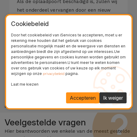
Als de oplaadpoort beschadigd is, zullen wij
het onderdeel vervangen door een nieuw
exemplaar. De diagnose is gratis!
Cookiebeleid
€ 44,95 - BTW inbegrepen.
Door het cookiebeleid van iServices te accepteren, moet u er
Referentie:
REP258730
rekening mee houden dat het gebruik van cookies
personalisatie mogelijk maakt en de weergave van diensten en
aanbiedingen biedt die zijn afgestemd op uw interesses.Uw
persoonlijke gegevens en cookies kunnen worden gebruikt om
advertenties te personaliseren.U kunt meer te weten komen
Repareer nu je apparaat!
over ons gebruik van cookies of uw keuze op elk moment
wijzigen op onze
pagina.
Maak kennis en bezoek een van onze 28 winkels in
privacybeleid
België
Laat me kiezen
BEKIJK WINKELS
Accepteren
Ik weiger
Veelgestelde vragen
Hier beantwoorden we enkele van de meest gestelde