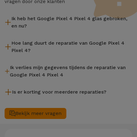
vragen door onze klanten
Ik heb het Google Pixel 4 Pixel 4 glas gebroken,
en nu?
iServices repareert uw apparaat ter plaatse en met 2 jaar
Hoe lang duurt de reparatie van Google Pixel 4
garantie. Vind de dichtstbijzijnde winkel bij u in de buurt.
Pixel 4?
De meeste reparaties, zoals het vervangen van het scherm,
Ik verlies mijn gegevens tijdens de reparatie van
worden uitgevoerd in ongeveer 20 tot 30 minuten.
Google Pixel 4 Pixel 4
Hoewel iServices gespecialiseerd is in reparatie terwijl je
Is er korting voor meerdere reparaties?
wacht, is het altijd aanbevolen om een back-up te maken. De
pagina vermeldt ook een Gegevensoverdrachtservice (€
Ja. Bij iServices hechten we waarde aan het complete
29,95) mocht je hulp nodig hebben met bestandsbeheer.
onderhoud van uw toestel. Mocht uw Google Pixel 4 Pixel 4
Bekijk meer vragen
twee of meer technische interventies gelijktijdig nodig
hebben, dan passen we een korting van 25% toe op het
bedrag van de goedkoopste reparatie.