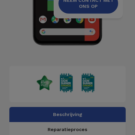
Fiets
NEEM CONTACT MET
ONS OP
Computer
Aaccessoires
iPad en
Tablet
Accessoires
Kids
Bekijk
alles
Beschrijving
Reparatieproces