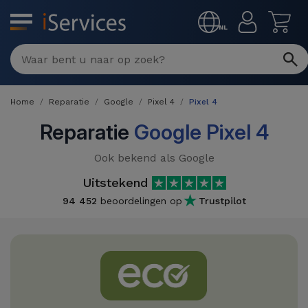
MENU
NL
Multimerk
Reparaties
Home
Reparatie
Google
Pixel 4
Pixel 4
Per
Refurbished
defect
Reparatie
Google Pixel 4
Refurbished
Producten
Ook bekend als Google
iPhone
iPhones
Uitstekend
DJI
Winkels
iPad
94 452
beoordelingen op
Trustpilot
Refurbished
Drones
MacBooks
Macbook
Promoties
Nieuws
/ iMac
Refurbished
iPads
Inruil
Kabels
Watch