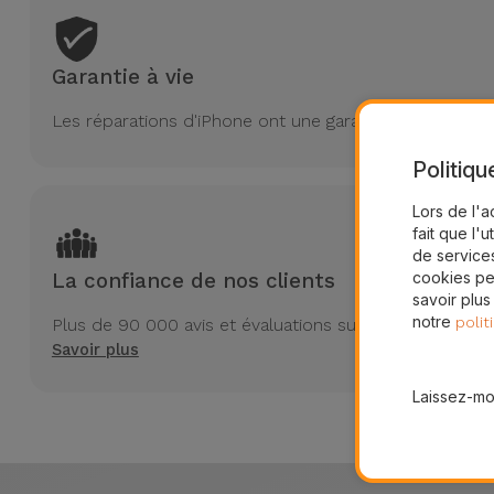
Garantie à vie
Les réparations d'iPhone ont une garantie à vie chez i
Politiqu
Lors de l'a
fait que l'u
de services
cookies pe
La confiance de nos clients
savoir plus
notre
polit
Plus de 90 000 avis et évaluations sur Trustpilot
Savoir plus
Laissez-moi