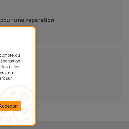
 pour une réparation
aires
r compte du
présentation
lles et les
uvez en
ent sur
Accepter