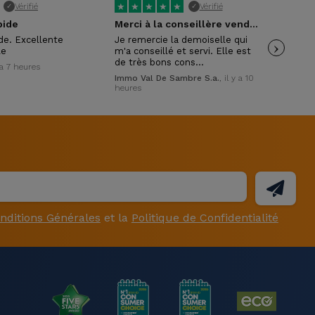
★
★
★
★
★
★
Vérifié
Vérifié
✓
✓
pide
Merci à la conseillère vendeuse
ide. Excellente
Je remercie la demoiselle qui
›
Trè
le
m'a conseillé et servi. Elle est
pol
de très bons cons…
y a 7 heures
Wil
Immo Val De Sambre S.a.
, il y a 10
heures
nditions Générales
et la
Politique de Confidentialité