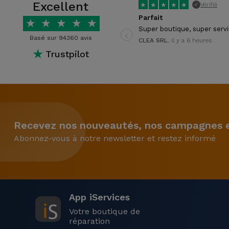
Excellent
★
★
★
★
★
Vérifié
✓
Parfait
★
★
★
★
★
‹
Super boutique, super serv
Basé sur 94360 avis
CLEA SRL
, il y a 6 heures
★
Trustpilot
Recevez nos nouveautés, nos campagnes et
Abonnez-vous à notre newsletter et restez informé
App iServices
Votre boutique de
réparation