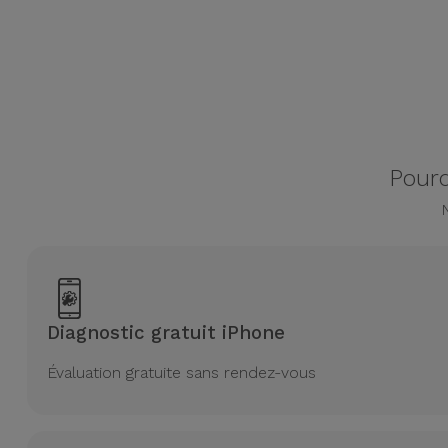
Accessoires
Mobilité,
Auto et
Vélo
Pourq
Accessoires
d'ordinateur
Accessoires
iPad et
Tablette
Diagnostic gratuit iPhone
Kids
Évaluation gratuite sans rendez-vous
Voir
tout