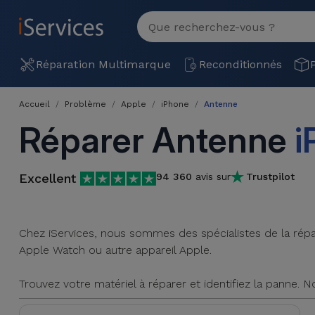
MENU
Voir
tout
Réparation
Réparation Multimarque
Reconditionnés
Multimarque
Accueil
Problème
Apple
iPhone
Antenne
Différentes
Reconditionnés
Réparer Antenne
i
Causes de
Pannes
iPhone
Produits
Reconditionnés
Excellent
94 360
avis sur
Trustpilot
iPhone
DJI
Magasins
MacBooks
Drones
iPad
Reconditionnés
Chez iServices, nous sommes des spécialistes de la répara
Apple Watch ou autre appareil Apple.
Promotions
Nouveautés
Macbook
iPads
/ iMac
Trouvez votre matériel à réparer et identifiez la panne. 
Reconditionnés
Reprises
Câbles