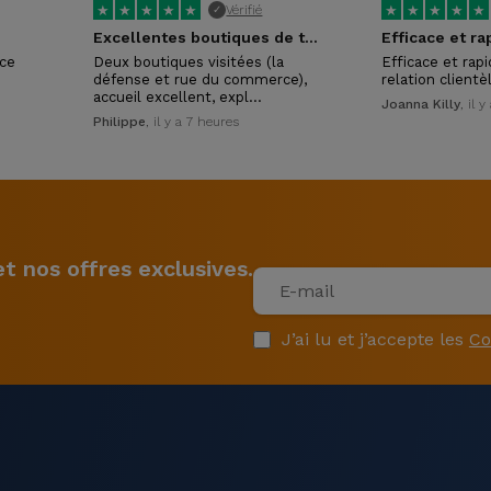
★
★
★
★
★
★
★
★
★
★
Vérifié
✓
Excellentes boutiques de téléphonie reconditionnée
Efficace et ra
ice
Deux boutiques visitées (la
Efficace et rap
défense et rue du commerce),
relation clientè
accueil excellent, expl…
Joanna Killy
, il 
Philippe
, il y a 7 heures
 nos offres exclusives.
J’ai lu et j’accepte les
Co